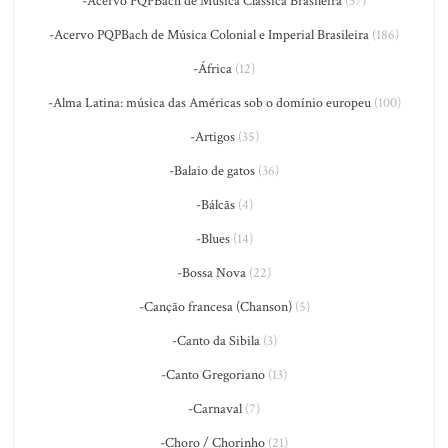
-Acervo PQPBach de Música Clássica Brasileira
(37)
-Acervo PQPBach de Música Colonial e Imperial Brasileira
(186)
-África
(12)
-Alma Latina: música das Américas sob o domínio europeu
(100)
-Artigos
(35)
-Balaio de gatos
(36)
-Bálcãs
(4)
-Blues
(14)
-Bossa Nova
(22)
-Canção francesa (Chanson)
(5)
-Canto da Sibila
(3)
-Canto Gregoriano
(13)
-Carnaval
(7)
-Choro / Chorinho
(21)