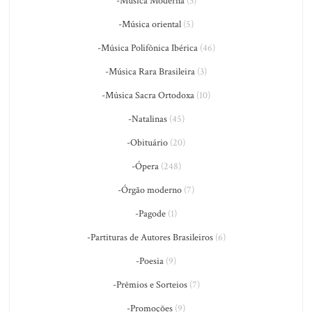
-Música Moderna
(3)
-Música oriental
(5)
-Música Polifônica Ibérica
(46)
-Música Rara Brasileira
(3)
-Música Sacra Ortodoxa
(10)
-Natalinas
(45)
-Obituário
(20)
-Ópera
(248)
-Órgão moderno
(7)
-Pagode
(1)
-Partituras de Autores Brasileiros
(6)
-Poesia
(9)
-Prêmios e Sorteios
(7)
-Promoções
(9)