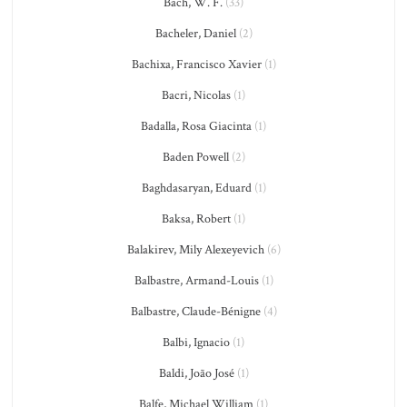
Bach, W. F.
(33)
Bacheler, Daniel
(2)
Bachixa, Francisco Xavier
(1)
Bacri, Nicolas
(1)
Badalla, Rosa Giacinta
(1)
Baden Powell
(2)
Baghdasaryan, Eduard
(1)
Baksa, Robert
(1)
Balakirev, Mily Alexeyevich
(6)
Balbastre, Armand-Louis
(1)
Balbastre, Claude-Bénigne
(4)
Balbi, Ignacio
(1)
Baldi, João José
(1)
Balfe, Michael William
(1)