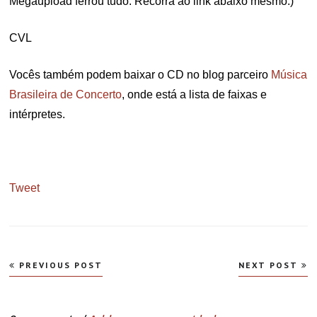
Megaupload ferrou tudo. Recorra ao link abaixo mesmo.)
CVL
Vocês também podem baixar o CD no blog parceiro
Música
Brasileira de Concerto
, onde está a lista de faixas e
intérpretes.
Tweet
Navegação
PREVIOUS POST
NEXT POST
de
Post