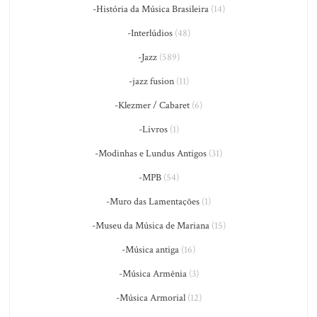
-História da Música Brasileira
(14)
-Interlúdios
(48)
-Jazz
(589)
-jazz fusion
(11)
-Klezmer / Cabaret
(6)
-Livros
(1)
-Modinhas e Lundus Antigos
(31)
-MPB
(54)
-Muro das Lamentações
(1)
-Museu da Música de Mariana
(15)
-Música antiga
(16)
-Música Armênia
(3)
-Música Armorial
(12)