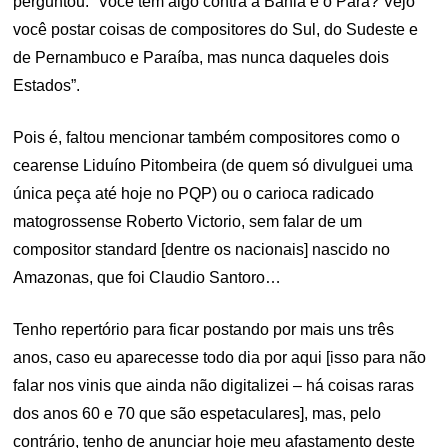
perguntou: “Você tem algo contra a Bahia e o Pará? Vejo
você postar coisas de compositores do Sul, do Sudeste e
de Pernambuco e Paraíba, mas nunca daqueles dois
Estados”.
Pois é, faltou mencionar também compositores como o
cearense Liduíno Pitombeira (de quem só divulguei uma
única peça até hoje no PQP) ou o carioca radicado
matogrossense Roberto Victorio, sem falar de um
compositor standard [dentre os nacionais] nascido no
Amazonas, que foi Claudio Santoro…
Tenho repertório para ficar postando por mais uns três
anos, caso eu aparecesse todo dia por aqui [isso para não
falar nos vinis que ainda não digitalizei – há coisas raras
dos anos 60 e 70 que são espetaculares], mas, pelo
contrário, tenho de anunciar hoje meu afastamento deste