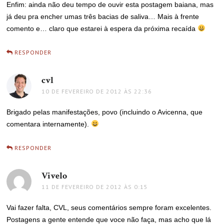
Enfim: ainda não deu tempo de ouvir esta postagem baiana, mas
já deu pra encher umas três bacias de saliva… Mais à frente
comento e… claro que estarei à espera da próxima recaída
RESPONDER
cvl
disse:
10 DE FEVEREIRO DE 2012 ÀS 22:36
Brigado pelas manifestações, povo (incluindo o Avicenna, que
comentara internamente).
RESPONDER
Vivelo
disse:
11 DE FEVEREIRO DE 2012 ÀS 0:15
Vai fazer falta, CVL, seus comentários sempre foram excelentes.
Postagens a gente entende que voce não faça, mas acho que lá