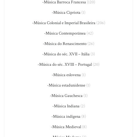
-Música Barroca Francesa
(120)
-Música Cipriota
(1)
-Música Colonial e Imperial Brasileira
(206)
-Música Contemporânea
(42)
-Música do Renascimento
(26)
-Música do séc. XVII – Itália
(3)
-Música do séc. XVIII – Portugal
(20)
-Música eslovena
(1)
-Música estadunidense
(1)
-Música Gauchesca
(1)
-Música Indiana
(2)
-Música indígena
(8)
-Música Medieval
(8)