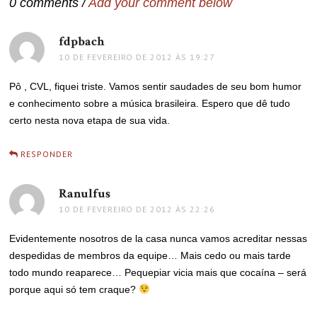
0 comments /
Add your comment below
fdpbach
disse:
10 DE FEVEREIRO DE 2012 ÀS 19:27
Pô , CVL, fiquei triste. Vamos sentir saudades de seu bom humor
e conhecimento sobre a música brasileira. Espero que dê tudo
certo nesta nova etapa de sua vida.
RESPONDER
Ranulfus
disse:
10 DE FEVEREIRO DE 2012 ÀS 22:26
Evidentemente nosotros de la casa nunca vamos acreditar nessas
despedidas de membros da equipe… Mais cedo ou mais tarde
todo mundo reaparece… Pequepiar vicia mais que cocaína – será
porque aqui só tem craque?