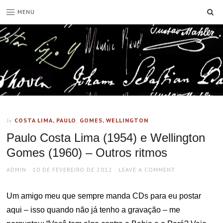
SE
MENU
COSTA LIMA, PAULO
,
GOMES, WELLINGTON
In
Paulo Costa Lima (1954) e Wellington
Gomes (1960) – Outros ritmos
AUTHOR
POSTED
ADMIN
10 DE FEVEREIRO DE 2012
LEAVE A COMMENT
ON
Um amigo meu que sempre manda CDs para eu postar
aqui – isso quando não já tenho a gravação – me