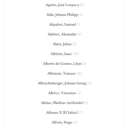
Agurto, José Loaysa y
(1)
Ahle, Johann Philipp
(1)
Akpabot, Samuel
(1)
Alabiev, Alexander
(1)
Alain, Jehan
(2)
Albéniz, Isaac
(35)
Alberto de Gomez, Lluys
(1)
Albinoni, Tomaso
(16)
Albrechtsberger, Johann Georg
(4)
Albrici, Vincenzo
(2)
Aleñar, Mathías (atribuido)
(1)
Alfonso X (El Sabio)
(7)
Alfvén, Hugo
(2)