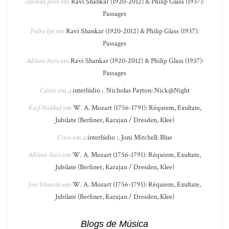
candida pires
em
Ravi Shankar (1920-2012) & Philip Glass (1937):
Passages
Pedro Ipê
em
Ravi Shankar (1920-2012) & Philip Glass (1937):
Passages
Adilson Assis
em
Ravi Shankar (1920-2012) & Philip Glass (1937):
Passages
Cássio
em
.: interlúdio :. Nicholas Payton: Nick@Night
Raif Haddad
em
W. A. Mozart (1756-1791): Réquiem, Exultate,
Jubilate (Berliner, Karajan / Dresden, Klee)
Cisco
em
.: interlúdio :. Joni Mitchell: Blue
Adilson Assis
em
W. A. Mozart (1756-1791): Réquiem, Exultate,
Jubilate (Berliner, Karajan / Dresden, Klee)
José Eduardo
em
W. A. Mozart (1756-1791): Réquiem, Exultate,
Jubilate (Berliner, Karajan / Dresden, Klee)
Blogs de Música