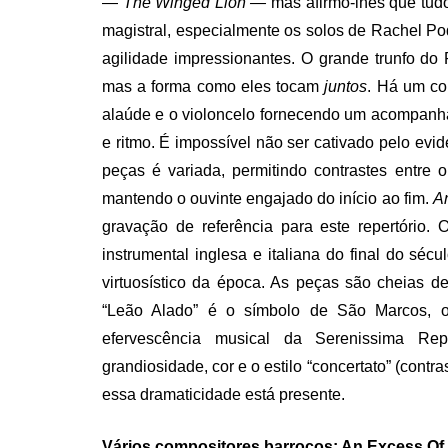
—
The Winged Lion —
mas afirmo-lhes que tud
magistral, especialmente os solos de Rachel P
agilidade impressionantes. O grande trunfo do
mas a forma como eles tocam
juntos
. Há um con
alaúde e o violoncelo fornecendo um acompanham
e ritmo. É impossível não ser cativado pelo evi
peças é variada, permitindo contrastes entre o
mantendo o ouvinte engajado do início ao fim.
An
gravação de referência para este repertório.
instrumental inglesa e italiana do final do sécul
virtuosístico da época. As peças são cheias 
“Leão Alado” é o símbolo de São Marcos,
efervescência musical da Serenissima Re
grandiosidade, cor e o estilo “concertato” (con
essa dramaticidade está presente.
Vários compositores barrocos: An Excess Of 