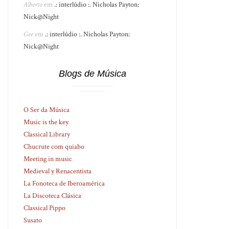
Alberto
em
.: interlúdio :. Nicholas Payton:
Nick@Night
Gee
em
.: interlúdio :. Nicholas Payton:
Nick@Night
Blogs de Música
O Ser da Música
Music is the key
Classical Library
Chucrute com quiabo
Meeting in music
Medieval y Renacentista
La Fonoteca de Iberoamérica
La Discoteca Clásica
Classical Pippo
Susato