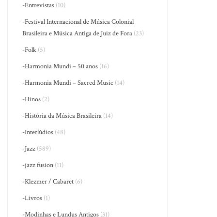
-Entrevistas
(10)
-Festival Internacional de Música Colonial
Brasileira e Música Antiga de Juiz de Fora
(23)
-Folk
(5)
-Harmonia Mundi – 50 anos
(16)
-Harmonia Mundi – Sacred Music
(14)
-Hinos
(2)
-História da Música Brasileira
(14)
-Interlúdios
(48)
-Jazz
(589)
-jazz fusion
(11)
-Klezmer / Cabaret
(6)
-Livros
(1)
-Modinhas e Lundus Antigos
(31)