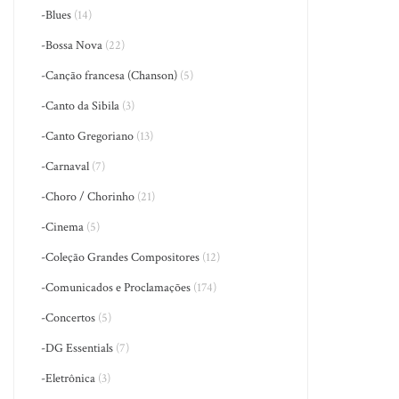
-Blues
(14)
-Bossa Nova
(22)
-Canção francesa (Chanson)
(5)
-Canto da Sibila
(3)
-Canto Gregoriano
(13)
-Carnaval
(7)
-Choro / Chorinho
(21)
-Cinema
(5)
-Coleção Grandes Compositores
(12)
-Comunicados e Proclamações
(174)
-Concertos
(5)
-DG Essentials
(7)
-Eletrônica
(3)