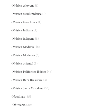
-Música eslovena
(1)
-Música estadunidense
(1)
-Música Gauchesca
(1)
-Música Indiana
(2)
-Música indígena
(8)
-Música Medieval
(8)
-Música Moderna
(3)
-Música oriental
(5)
-Música Polifônica Ibérica
(46)
-Música Rara Brasileira
(3)
-Música Sacra Ortodoxa
(10)
-Natalinas
(45)
-Obituário
(20)