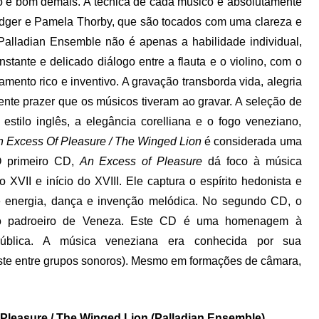
o é bom demais. A técnica de cada músico é absolutamente
odger e Pamela Thorby, que são tocados com uma clareza e
 Palladian Ensemble não é apenas a habilidade individual,
stante e delicado diálogo entre a flauta e o violino, com o
ento rico e inventivo. A gravação transborda vida, alegria
dente prazer que os músicos tiveram ao gravar. A seleção de
 estilo inglês, a elegância corelliana e o fogo veneziano,
 Excess Of Pleasure / The Winged Lion
é considerada uma
 O primeiro CD,
An Excess of Pleasure
dá foco à música
o XVII e início do XVIII. Ele captura o espírito hedonista e
de energia, dança e invenção melódica. No segundo CD, o
 o padroeiro de Veneza. Este CD é uma homenagem à
pública. A música veneziana era conhecida por sua
traste entre grupos sonoros). Mesmo em formações de câmara,
Pleasure / The Winged Lion (Palladian Ensemble)