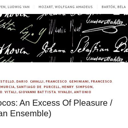
EN, LUDWIG VAN
MOZART, WOLFGANG AMADEUS
BARTÓK, BÉLA
ASTELLO, DARIO
,
CAVALLI, FRANCESCO
,
GEMINIANI, FRANCESCO
,
,
MURCIA, SANTIAGO DE
,
PURCELL, HENRY
,
SIMPSON,
CO
,
VITALI, GIOVANNI BATTISTA
,
VIVALDI, ANTONIO
ocos: An Excess Of Pleasure /
ian Ensemble)