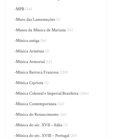
-MPB
(54)
-Muro das Lamentações
(1)
-Museu da Música de Mariana
(15)
-Música antiga
(16)
-Música Armênia
(3)
-Música Armorial
(12)
-Música Barroca Francesa
(120)
-Música Cipriota
(1)
-Música Colonial e Imperial Brasileira
(206)
-Música Contemporânea
(42)
-Música do Renascimento
(26)
-Música do séc. XVII – Itália
(3)
-Música do séc. XVIII – Portugal
(20)