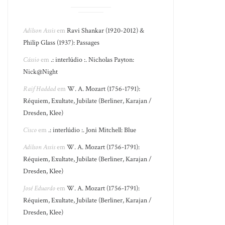
Adilson Assis
em
Ravi Shankar (1920-2012) &
Philip Glass (1937): Passages
Cássio
em
.: interlúdio :. Nicholas Payton:
Nick@Night
Raif Haddad
em
W. A. Mozart (1756-1791):
Réquiem, Exultate, Jubilate (Berliner, Karajan /
Dresden, Klee)
Cisco
em
.: interlúdio :. Joni Mitchell: Blue
Adilson Assis
em
W. A. Mozart (1756-1791):
Réquiem, Exultate, Jubilate (Berliner, Karajan /
Dresden, Klee)
José Eduardo
em
W. A. Mozart (1756-1791):
Réquiem, Exultate, Jubilate (Berliner, Karajan /
Dresden, Klee)