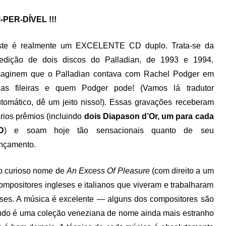
-PER-DÍVEL !!!
ste é realmente um EXCELENTE CD duplo. Trata-se da
eedição de dois discos do Palladian, de 1993 e 1994.
maginem que o Palladian contava com Rachel Podger em
uas fileiras e quem Podger pode! (Vamos lá tradutor
tomático, dê um jeito nisso!). Essas gravações receberam
rios prêmios (incluindo
dois Diapason d’Or, um para cada
D
) e soam hoje tão sensacionais quanto de seu
nçamento.
 o curioso nome de
An Excess Of Pleasure
(com direito a um
ompositores ingleses e italianos que viveram e trabalharam
eses. A música é excelente — alguns dos compositores são
undo é uma coleção veneziana de nome ainda mais estranho