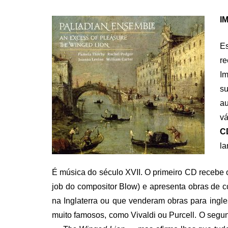
ON
IM
E
r
I
s
au
vá
C
la
É música do século XVII. O primeiro CD recebe
job do compositor Blow) e apresenta obras de c
na Inglaterra ou que venderam obras para ingl
muito famosos, como Vivaldi ou Purcell. O seg