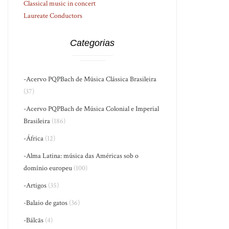
Classical music in concert
Laureate Conductors
Categorias
-Acervo PQPBach de Música Clássica Brasileira
(37)
-Acervo PQPBach de Música Colonial e Imperial
Brasileira
(186)
-África
(12)
-Alma Latina: música das Américas sob o
domínio europeu
(100)
-Artigos
(35)
-Balaio de gatos
(36)
-Bálcãs
(4)