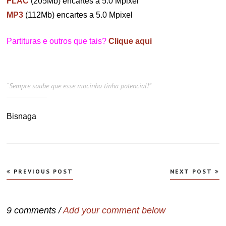
FLAC
(205Mb) encartes a 5.0 Mpixel
MP3
(112Mb) encartes a 5.0 Mpixel
Partituras e outros que tais?
Clique aqui
“Sempre soube que esse mocinho tinha potencial!”
Bisnaga
Navegação
PREVIOUS POST
NEXT POST
de
Post
9 comments /
Add your comment below