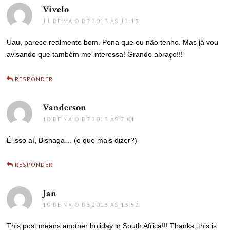
Vivelo
disse:
11 DE MAIO DE 2013 ÀS 12:13
Uau, parece realmente bom. Pena que eu não tenho. Mas já vou
avisando que também me interessa! Grande abraço!!!
RESPONDER
Vanderson
disse:
10 DE MAIO DE 2013 ÀS 7:01
É isso aí, Bisnaga… (o que mais dizer?)
RESPONDER
Jan
disse:
10 DE MAIO DE 2013 ÀS 13:52
This post means another holiday in South Africa!!! Thanks, this is