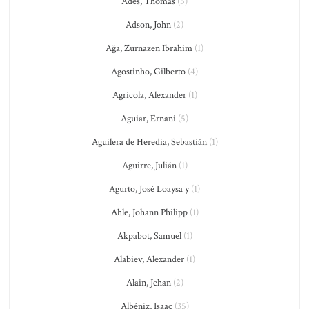
Adès, Thomas
(5)
Adson, John
(2)
Ağa, Zurnazen Ibrahim
(1)
Agostinho, Gilberto
(4)
Agricola, Alexander
(1)
Aguiar, Ernani
(5)
Aguilera de Heredia, Sebastián
(1)
Aguirre, Julián
(1)
Agurto, José Loaysa y
(1)
Ahle, Johann Philipp
(1)
Akpabot, Samuel
(1)
Alabiev, Alexander
(1)
Alain, Jehan
(2)
Albéniz, Isaac
(35)