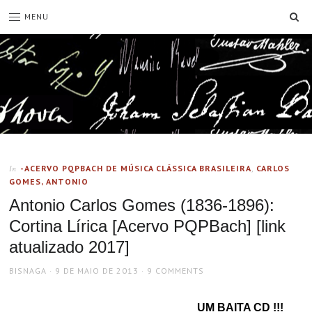
SE
MENU
-ACERVO PQPBACH DE MÚSICA CLÁSSICA BRASILEIRA
,
CARLOS
In
GOMES, ANTONIO
Antonio Carlos Gomes (1836-1896):
Cortina Lírica [Acervo PQPBach] [link
atualizado 2017]
AUTHOR
POSTED
BISNAGA
9 DE MAIO DE 2013
9 COMMENTS
ON
UM BAITA CD !!!