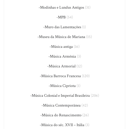
-Modinhas e Lundus Antigos
(31)
-MPB
(54)
-Muro das Lamentações
(1)
-Museu da Música de Mariana
(15)
-Música antiga
(16)
-Música Armênia
(3)
-Música Armorial
(12)
-Música Barroca Francesa
(120)
-Música Cipriota
(1)
-Música Colonial e Imperial Brasileira
(206)
-Música Contemporânea
(42)
-Música do Renascimento
(26)
-Música do séc. XVII – Itália
(3)