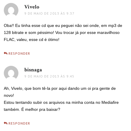
Vivelo
disse:
9 DE MAIO DE 2013 ÀS 9:37
Oba!! Eu tinha esse cd que eu peguei não sei onde, em mp3 de
128 bitrate e som péssimo! Vou trocar já por esse maravilhoso
FLAC, valeu, esse cd é ótimo!
RESPONDER
bisnaga
disse:
9 DE MAIO DE 2013 ÀS 9:45
Ah, Vivelo, que bom tê-la por aqui dando um oi pra gente de
novo!
Estou tentando subir os arquivos na minha conta no Mediafire
também. É melhor pra baixar?
RESPONDER