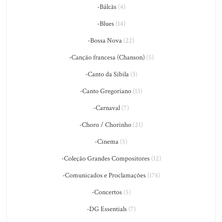
-Bálcãs
(4)
-Blues
(14)
-Bossa Nova
(22)
-Canção francesa (Chanson)
(5)
-Canto da Sibila
(3)
-Canto Gregoriano
(13)
-Carnaval
(7)
-Choro / Chorinho
(21)
-Cinema
(5)
-Coleção Grandes Compositores
(12)
-Comunicados e Proclamações
(174)
-Concertos
(5)
-DG Essentials
(7)