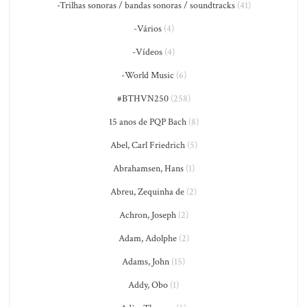
-Trilhas sonoras / bandas sonoras / soundtracks
(41)
-Vários
(4)
-Vídeos
(4)
-World Music
(6)
#BTHVN250
(258)
15 anos de PQP Bach
(8)
Abel, Carl Friedrich
(5)
Abrahamsen, Hans
(1)
Abreu, Zequinha de
(2)
Achron, Joseph
(2)
Adam, Adolphe
(2)
Adams, John
(15)
Addy, Obo
(1)