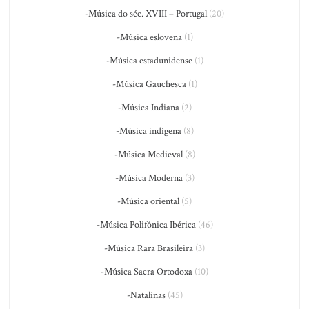
-Música do séc. XVIII – Portugal
(20)
-Música eslovena
(1)
-Música estadunidense
(1)
-Música Gauchesca
(1)
-Música Indiana
(2)
-Música indígena
(8)
-Música Medieval
(8)
-Música Moderna
(3)
-Música oriental
(5)
-Música Polifônica Ibérica
(46)
-Música Rara Brasileira
(3)
-Música Sacra Ortodoxa
(10)
-Natalinas
(45)