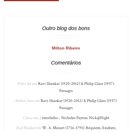
Outro blog dos bons
Milton Ribeiro
Comentários
Pedro Ipê
em
Ravi Shankar (1920-2012) & Philip Glass (1937):
Passages
Adilson Assis
em
Ravi Shankar (1920-2012) & Philip Glass (1937):
Passages
Cássio
em
.: interlúdio :. Nicholas Payton: Nick@Night
Raif Haddad
em
W. A. Mozart (1756-1791): Réquiem, Exultate,