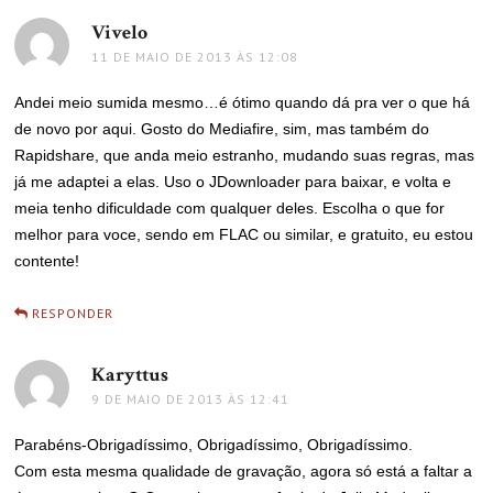
Vivelo
disse:
11 DE MAIO DE 2013 ÀS 12:08
Andei meio sumida mesmo…é ótimo quando dá pra ver o que há
de novo por aqui. Gosto do Mediafire, sim, mas também do
Rapidshare, que anda meio estranho, mudando suas regras, mas
já me adaptei a elas. Uso o JDownloader para baixar, e volta e
meia tenho dificuldade com qualquer deles. Escolha o que for
melhor para voce, sendo em FLAC ou similar, e gratuito, eu estou
contente!
RESPONDER
Karyttus
disse:
9 DE MAIO DE 2013 ÀS 12:41
Parabéns-Obrigadíssimo, Obrigadíssimo, Obrigadíssimo.
Com esta mesma qualidade de gravação, agora só está a faltar a