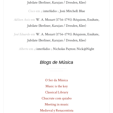
Jubilate (Berliner, Karajan / Dresden, Klee)
Cisco
em
.: interlúdio :. Joni Mitchell: Blue
Adilson Assis
em
W. A. Mozart (1756-1791): Réquiem, Exultate,
Jubilate (Berliner, Karajan / Dresden, Klee)
José Eduardo
em
W. A. Mozart (1756-1791): Réquiem, Exultate,
Jubilate (Berliner, Karajan / Dresden, Klee)
Alberto
em
.: interlúdio :. Nicholas Payton: Nick@Night
Blogs de Música
O Ser da Música
Music is the key
Classical Library
Chucrute com quiabo
Meeting in music
Medieval y Renacentista