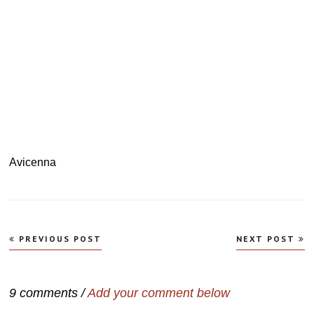
Avicenna
Navegação
PREVIOUS POST
NEXT POST
de
Post
9 comments /
Add your comment below