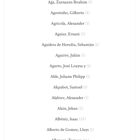
Ağa, Zurnazen Ibrahim
(1)
Agostinho, Gilberto
(4)
Agricola, Alexander
(1)
Aguiar, Ernani
(5)
Aguilera de Heredia, Sebastián
(1)
Aguirre, Julián
(1)
Agurto, José Loaysa y
(1)
Ahle, Johann Philipp
(1)
Akpabot, Samuel
(1)
Alabiev, Alexander
(1)
Alain, Jehan
(2)
Albéniz, Isaac
(35)
Alberto de Gomez, Lluys
(1)