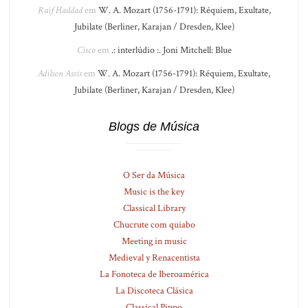
Raif Haddad
em
W. A. Mozart (1756-1791): Réquiem, Exultate,
Jubilate (Berliner, Karajan / Dresden, Klee)
Cisco
em
.: interlúdio :. Joni Mitchell: Blue
Adilson Assis
em
W. A. Mozart (1756-1791): Réquiem, Exultate,
Jubilate (Berliner, Karajan / Dresden, Klee)
Blogs de Música
O Ser da Música
Music is the key
Classical Library
Chucrute com quiabo
Meeting in music
Medieval y Renacentista
La Fonoteca de Iberoamérica
La Discoteca Clásica
Classical Pippo