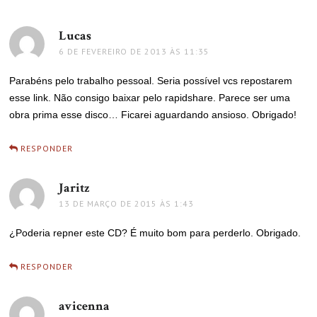
Lucas
disse:
6 DE FEVEREIRO DE 2013 ÀS 11:35
Parabéns pelo trabalho pessoal. Seria possível vcs repostarem
esse link. Não consigo baixar pelo rapidshare. Parece ser uma
obra prima esse disco… Ficarei aguardando ansioso. Obrigado!
RESPONDER
Jaritz
disse:
13 DE MARÇO DE 2015 ÀS 1:43
¿Poderia repner este CD? É muito bom para perderlo. Obrigado.
RESPONDER
avicenna
disse: