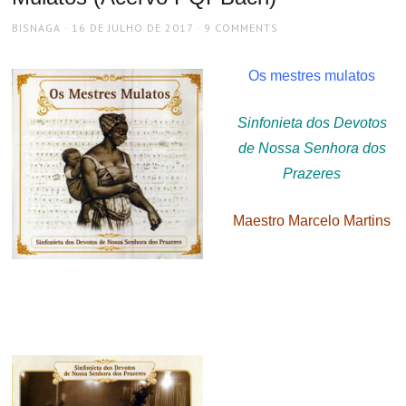
AUTHOR
POSTED
BISNAGA
16 DE JULHO DE 2017
9 COMMENTS
ON
Os mestres mulatos
Sinfonieta dos Devotos
de Nossa Senhora dos
Prazeres
Maestro Marcelo Martins