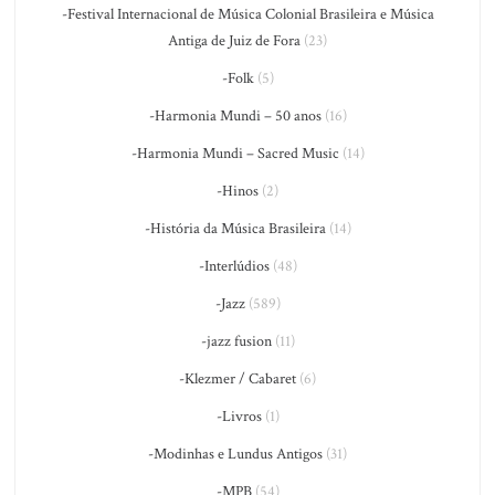
-Festival Internacional de Música Colonial Brasileira e Música
Antiga de Juiz de Fora
(23)
-Folk
(5)
-Harmonia Mundi – 50 anos
(16)
-Harmonia Mundi – Sacred Music
(14)
-Hinos
(2)
-História da Música Brasileira
(14)
-Interlúdios
(48)
-Jazz
(589)
-jazz fusion
(11)
-Klezmer / Cabaret
(6)
-Livros
(1)
-Modinhas e Lundus Antigos
(31)
-MPB
(54)