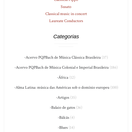
Susato
Classical music in concert
Laureate Conductors
Categorias
-Acervo PQPBach de Música Clássica Brasileira
(37)
-Acervo PQPBach de Música Colonial e Imperial Brasileira
(186)
-África
(12)
-Alma Latina: música das Américas sob o domínio europeu
(100)
-Artigos
(35)
-Balaio de gatos
(36)
-Bálcãs
(4)
-Blues
(14)