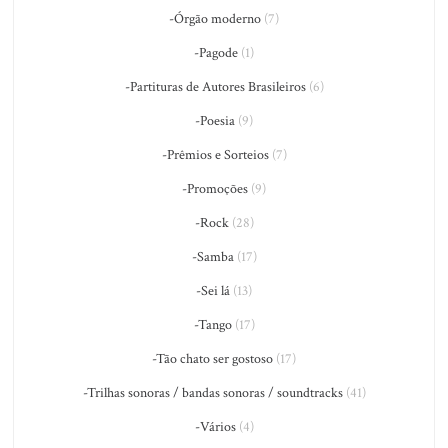
-Órgão moderno
(7)
-Pagode
(1)
-Partituras de Autores Brasileiros
(6)
-Poesia
(9)
-Prêmios e Sorteios
(7)
-Promoções
(9)
-Rock
(28)
-Samba
(17)
-Sei lá
(13)
-Tango
(17)
-Tão chato ser gostoso
(17)
-Trilhas sonoras / bandas sonoras / soundtracks
(41)
-Vários
(4)