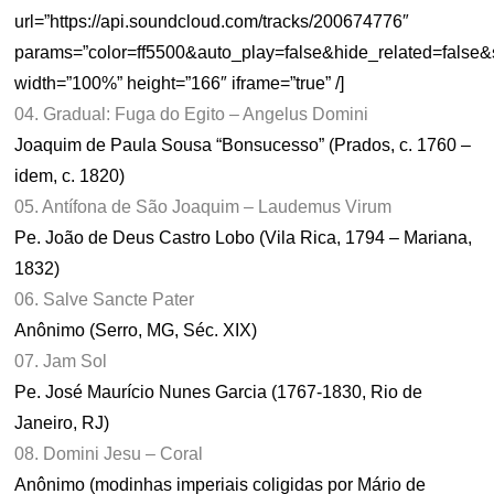
url=”https://api.soundcloud.com/tracks/200674776″
params=”color=ff5500&auto_play=false&hide_related=fals
width=”100%” height=”166″ iframe=”true” /]
04. Gradual: Fuga do Egito – Angelus Domini
Joaquim de Paula Sousa “Bonsucesso” (Prados, c. 1760 –
idem, c. 1820)
05. Antífona de São Joaquim – Laudemus Virum
Pe. João de Deus Castro Lobo (Vila Rica, 1794 – Mariana,
1832)
06. Salve Sancte Pater
Anônimo (Serro, MG, Séc. XIX)
07. Jam Sol
Pe. José Maurício Nunes Garcia (1767-1830, Rio de
Janeiro, RJ)
08. Domini Jesu – Coral
Anônimo (modinhas imperiais coligidas por Mário de