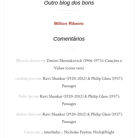
Outro blog dos bons
Milton Ribeiro
Comentários
Marcelo devoto
em
Dmitri Shostakovich (1906-1975): Canções e
Valsas (coisa rara)
candida pires
em
Ravi Shankar (1920-2012) & Philip Glass (1937):
Passages
Pedro Ipê
em
Ravi Shankar (1920-2012) & Philip Glass (1937):
Passages
Adilson Assis
em
Ravi Shankar (1920-2012) & Philip Glass (1937):
Passages
Cássio
em
.: interlúdio :. Nicholas Payton: Nick@Night