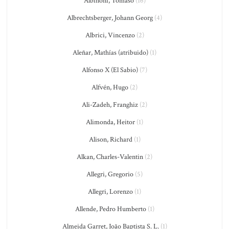
Albinoni, Tomaso
(16)
Albrechtsberger, Johann Georg
(4)
Albrici, Vincenzo
(2)
Aleñar, Mathías (atribuido)
(1)
Alfonso X (El Sabio)
(7)
Alfvén, Hugo
(2)
Ali-Zadeh, Franghiz
(2)
Alimonda, Heitor
(1)
Alison, Richard
(1)
Alkan, Charles-Valentin
(2)
Allegri, Gregorio
(5)
Allegri, Lorenzo
(1)
Allende, Pedro Humberto
(1)
Almeida Garret, João Baptista S. L.
(1)