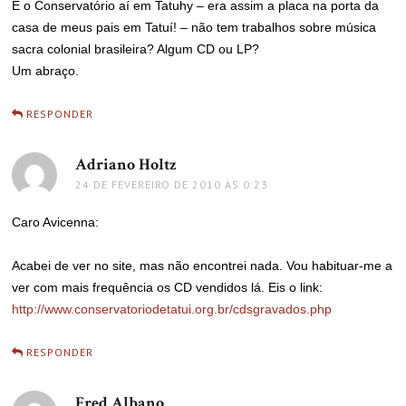
E o Conservatório aí em Tatuhy – era assim a placa na porta da
casa de meus pais em Tatuí! – não tem trabalhos sobre música
sacra colonial brasileira? Algum CD ou LP?
Um abraço.
RESPONDER
Adriano Holtz
disse:
24 DE FEVEREIRO DE 2010 ÀS 0:23
Caro Avicenna:
Acabei de ver no site, mas não encontrei nada. Vou habituar-me a
ver com mais frequência os CD vendidos lá. Eis o link:
http://www.conservatoriodetatui.org.br/cdsgravados.php
RESPONDER
Fred Albano
disse: