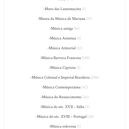
-Muro das Lamentações
(1)
-Museu da Música de Mariana
(15)
-Música antiga
(16)
-Música Armênia
(3)
-Música Armorial
(12)
-Música Barroca Francesa
(120)
-Música Cipriota
(1)
-Música Colonial e Imperial Brasileira
(206)
-Música Contemporânea
(42)
-Música do Renascimento
(26)
-Música do séc. XVII – Itália
(3)
-Música do séc. XVIII – Portugal
(20)
-Música eslovena
(1)