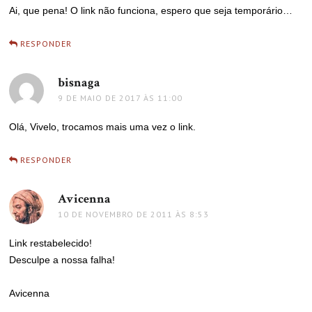
Ai, que pena! O link não funciona, espero que seja temporário…
RESPONDER
bisnaga
disse:
9 DE MAIO DE 2017 ÀS 11:00
Olá, Vivelo, trocamos mais uma vez o link.
RESPONDER
Avicenna
disse:
10 DE NOVEMBRO DE 2011 ÀS 8:53
Link restabelecido!
Desculpe a nossa falha!
Avicenna