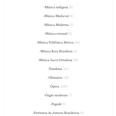
-Música indígena
(8)
-Música Medieval
(8)
-Música Moderna
(3)
-Música oriental
(5)
-Música Polifônica Ibérica
(46)
-Música Rara Brasileira
(3)
-Música Sacra Ortodoxa
(10)
-Natalinas
(45)
-Obituário
(20)
-Ópera
(248)
-Órgão moderno
(7)
-Pagode
(1)
-Partituras de Autores Brasileiros
(6)