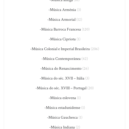
-Música Armênia
(3)
-Música Armorial
(12)
-Música Barroca Francesa
(120)
-Música Cipriota
(1)
-Música Colonial e Imperial Brasileira
(206)
-Música Contemporânea
(42)
-Música do Renascimento
(26)
-Música do séc. XVII – Itália
(3)
-Música do séc. XVIII – Portugal
(20)
-Música eslovena
(1)
-Música estadunidense
(1)
-Música Gauchesca
(1)
-Música Indiana
(2)