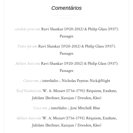
Comentários
candida pires
em
Ravi Shankar (1920-2012) & Philip Glass (1937):
Passages
Pedro Ipê
em
Ravi Shankar (1920-2012) & Philip Glass (1937):
Passages
Adilson Assis
em
Ravi Shankar (1920-2012) & Philip Glass (1937):
Passages
Cássio
em
.: interlúdio :. Nicholas Payton: Nick@Night
Raif Haddad
em
W. A. Mozart (1756-1791): Réquiem, Exultate,
Jubilate (Berliner, Karajan / Dresden, Klee)
Cisco
em
.: interlúdio :. Joni Mitchell: Blue
Adilson Assis
em
W. A. Mozart (1756-1791): Réquiem, Exultate,
Jubilate (Berliner, Karajan / Dresden, Klee)