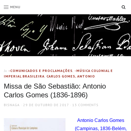
SE
MENU
-COMUNICADOS E PROCLAMAÇÕES
,
-MÚSICA COLONIAL E
In
IMPERIAL BRASILEIRA
,
CARLOS GOMES, ANTONIO
Missa de São Sebastião: Antonio
Carlos Gomes (1836-1896)
AUTHOR
POSTED
BISNAGA
29 DE OUTUBRO DE 2017
13 COMMENTS
ON
Antonio Carlos Gomes
(Campinas, 1836-Belém,