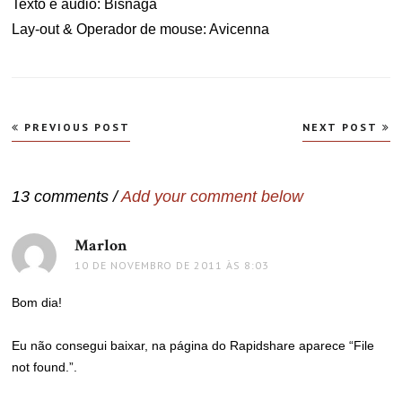
Texto e áudio: Bisnaga
Lay-out & Operador de mouse: Avicenna
Navegação
PREVIOUS POST
NEXT POST
de
Post
13 comments /
Add your comment below
Marlon
disse:
10 DE NOVEMBRO DE 2011 ÀS 8:03
Bom dia!
Eu não consegui baixar, na página do Rapidshare aparece “File
not found.”.