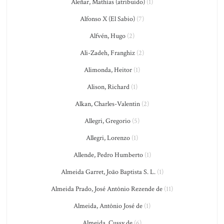
Aleñar, Mathías (atribuido)
(1)
Alfonso X (El Sabio)
(7)
Alfvén, Hugo
(2)
Ali-Zadeh, Franghiz
(2)
Alimonda, Heitor
(1)
Alison, Richard
(1)
Alkan, Charles-Valentin
(2)
Allegri, Gregorio
(5)
Allegri, Lorenzo
(1)
Allende, Pedro Humberto
(1)
Almeida Garret, João Baptista S. L.
(1)
Almeida Prado, José Antônio Rezende de
(11)
Almeida, Antônio José de
(1)
Almeida, Cussy de
(6)