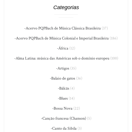
Categorias
-Acervo PQPBach de Música Clássica Brasileira
(37)
-Acervo PQPBach de Música Colonial e Imperial Brasileira
(186)
-África
(12)
-Alma Latina: música das Américas sob o domínio europeu
(100)
-Artigos
(35)
-Balaio de gatos
(36)
-Bálcãs
(4)
-Blues
(14)
-Bossa Nova
(22)
-Canção francesa (Chanson)
(5)
-Canto da Sibila
(3)