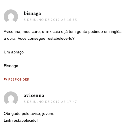
bisnaga
disse:
3 DE JULHO DE 2012 ÀS 16:53
Avicenna, meu caro, o link caiu e já tem gente pedindo em inglês
a obra. Você consegue restabelecê-lo?
Um abraço
Bisnaga
RESPONDER
avicenna
disse:
3 DE JULHO DE 2012 ÀS 17:47
Obrigado pelo aviso, jovem.
Link restabelecido!