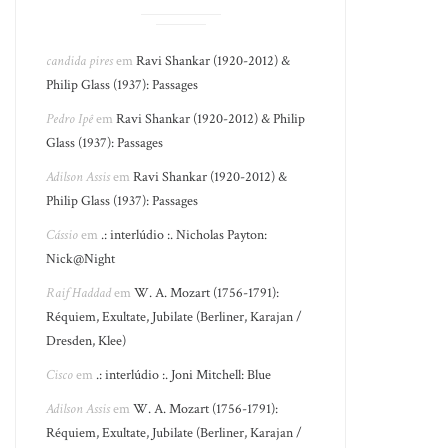
candida pires
em
Ravi Shankar (1920-2012) &
Philip Glass (1937): Passages
Pedro Ipê
em
Ravi Shankar (1920-2012) & Philip
Glass (1937): Passages
Adilson Assis
em
Ravi Shankar (1920-2012) &
Philip Glass (1937): Passages
Cássio
em
.: interlúdio :. Nicholas Payton:
Nick@Night
Raif Haddad
em
W. A. Mozart (1756-1791):
Réquiem, Exultate, Jubilate (Berliner, Karajan /
Dresden, Klee)
Cisco
em
.: interlúdio :. Joni Mitchell: Blue
Adilson Assis
em
W. A. Mozart (1756-1791):
Réquiem, Exultate, Jubilate (Berliner, Karajan /