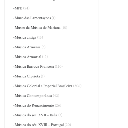
-MPB
(54)
-Muro das Lamentações
(1)
-Museu da Música de Mariana
(15)
-Música antiga
(16)
-Música Armênia
(3)
-Música Armorial
(12)
-Música Barroca Francesa
(120)
-Música Cipriota
(1)
-Música Colonial e Imperial Brasileira
(206)
-Música Contemporânea
(42)
-Música do Renascimento
(26)
-Música do séc. XVII – Itália
(3)
-Música do séc. XVIII – Portugal
(20)