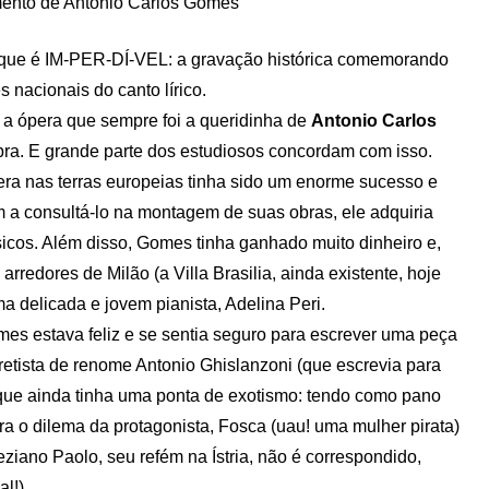
ento de Antonio Carlos Gomes
que é IM-PER-DÍ-VEL: a gravação histórica comemorando
nacionais do canto lírico.
, a ópera que sempre foi a queridinha de
Antonio Carlos
obra. E grande parte dos estudiosos concordam com isso.
era nas terras europeias tinha sido um enorme sucesso e
 a consultá-lo na montagem de suas obras, ele adquiria
úsicos. Além disso, Gomes tinha ganhado muito dinheiro e,
arredores de Milão (a Villa Brasilia, ainda existente, hoje
 delicada e jovem pianista, Adelina Peri.
es estava feliz e se sentia seguro para escrever uma peça
bretista de renome Antonio Ghislanzoni (que escrevia para
que ainda tinha uma ponta de exotismo: tendo como pano
a o dilema da protagonista, Fosca (uau! uma mulher pirata)
ziano Paolo, seu refém na Ístria, não é correspondido,
l!).