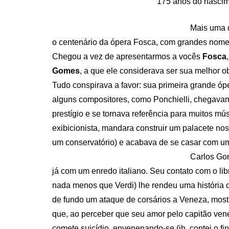
175 anos do nascim
Mais uma 
o centenário da ópera Fosca, com grandes nomes 
Chegou a vez de apresentarmos a vocês
Fosca
Gomes
, a que ele considerava ser sua melhor 
Tudo conspirava a favor: sua primeira grande óp
alguns compositores, como Ponchielli, chegavam
prestígio e se tornava referência para muitos m
exibicionista, mandara construir um palacete nos 
um conservatório) e acabava de se casar com uma
Carlos Gom
já com um enredo italiano. Seu contato com o li
nada menos que Verdi) lhe rendeu uma história 
de fundo um ataque de corsários a Veneza, mostr
que, ao perceber que seu amor pelo capitão vene
comete suicídio, envenenando-se (ih, contei o fina