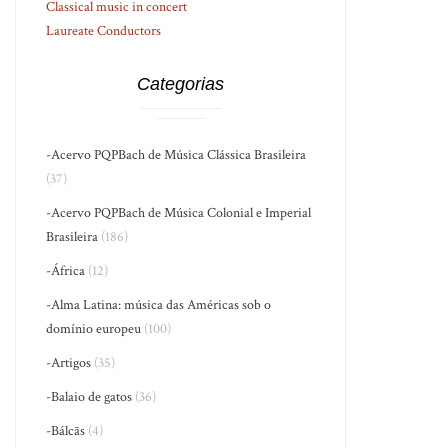
Classical music in concert
Laureate Conductors
Categorias
-Acervo PQPBach de Música Clássica Brasileira
(37)
-Acervo PQPBach de Música Colonial e Imperial
Brasileira
(186)
-África
(12)
-Alma Latina: música das Américas sob o
domínio europeu
(100)
-Artigos
(35)
-Balaio de gatos
(36)
-Bálcãs
(4)