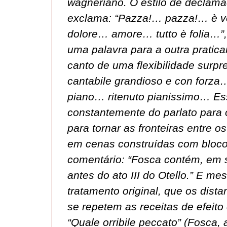
wagneriano. O estilo de declama
exclama: “Pazza!… pazza!… è v
dolore… amore… tutto è folia…”,
uma palavra para a outra pratic
canto de uma flexibilidade surpr
cantabile grandioso e con forza
piano… ritenuto pianissimo… Es
constantemente do parlato para o 
para tornar as fronteiras entre 
em cenas construídas com bloco
comentário: “Fosca contém, em se
antes do ato III do Otello.” E 
tratamento original, que os dist
se repetem as receitas de efeit
“Quale orribile peccato” (Fosca, a