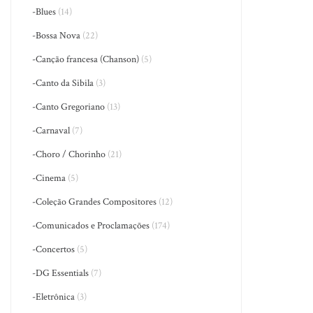
-Blues
(14)
-Bossa Nova
(22)
-Canção francesa (Chanson)
(5)
-Canto da Sibila
(3)
-Canto Gregoriano
(13)
-Carnaval
(7)
-Choro / Chorinho
(21)
-Cinema
(5)
-Coleção Grandes Compositores
(12)
-Comunicados e Proclamações
(174)
-Concertos
(5)
-DG Essentials
(7)
-Eletrônica
(3)