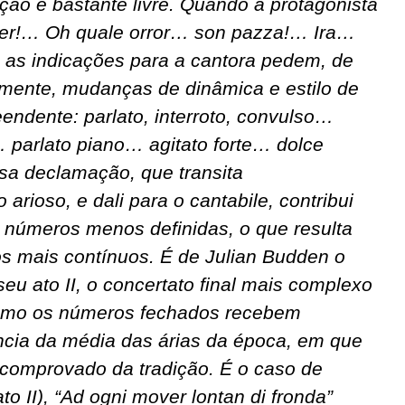
ção é bastante livre. Quando a protagonista
er!… Oh quale orror… son pazza!… Ira…
 as indicações para a cantora pedem, de
amente, mudanças de dinâmica e estilo de
eendente: parlato, interroto, convulso…
… parlato piano… agitato forte… dolce
sa declamação, que transita
arioso, e dali para o cantabile, contribui
os números menos definidas, o que resulta
s mais contínuos. É de Julian Budden o
u ato II, o concertato final mais complexo
mesmo os números fechados recebem
ancia da média das árias da época, em que
o comprovado da tradição. É o caso de
to II), “Ad ogni mover lontan di fronda”