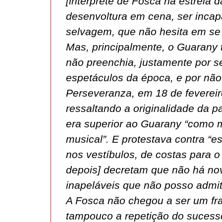
[intérprete de Fosca na estreia d
desenvoltura em cena, ser incapa
selvagem, que não hesita em se d
Mas, principalmente, o Guarany 
não preenchia, justamente por s
espetáculos da época, e por não
Perseveranza, em 18 de fevereiro,
ressaltando a originalidade da p
era superior ao Guarany “como 
musical”. E protestava contra 
nos vestíbulos, de costas para o
depois] decretam que não há no
inapeláveis que não posso admiti
A Fosca não chegou a ser um fra
tampouco a repetição do sucess