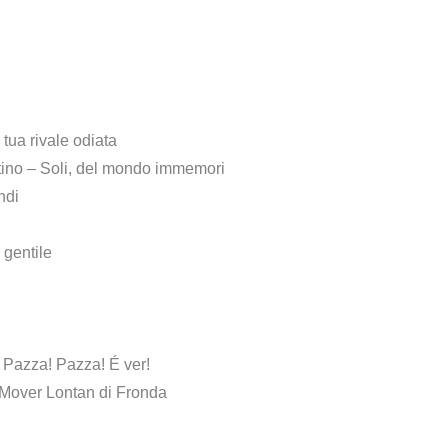
tua rivale odiata
tino – Soli, del mondo immemori
ndi
 gentile
 Pazza! Pazza! É ver!
i Mover Lontan di Fronda