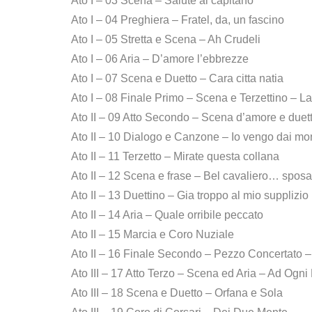
Ato I – 03 Scena – Salute al capitano
Ato I – 04 Preghiera – Fratel, da, un fascino
Ato I – 05 Stretta e Scena – Ah Crudeli
Ato I – 06 Aria – D’amore l’ebbrezze
Ato I – 07 Scena e Duetto – Cara citta natia
Ato I – 08 Finale Primo – Scena e Terzettino – La 
Ato II – 09 Atto Secondo – Scena d’amore e duet
Ato II – 10 Dialogo e Canzone – Io vengo dai mo
Ato II – 11 Terzetto – Mirate questa collana
Ato II – 12 Scena e frase – Bel cavaliero… sposa
Ato II – 13 Duettino – Gia troppo al mio supplizio
Ato II – 14 Aria – Quale orribile peccato
Ato II – 15 Marcia e Coro Nuziale
Ato II – 16 Finale Secondo – Pezzo Concertato –
Ato III – 17 Atto Terzo – Scena ed Aria – Ad Ogn
Ato III – 18 Scena e Duetto – Orfana e Sola