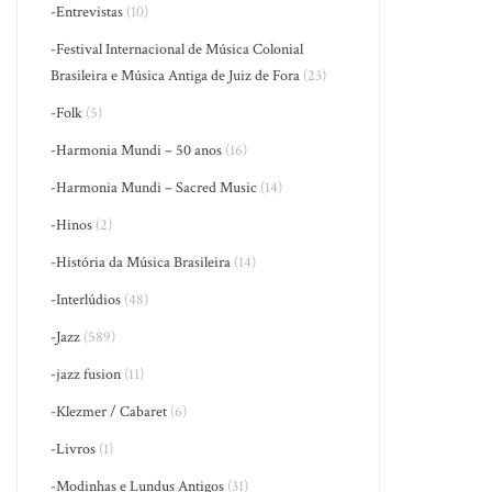
-Entrevistas
(10)
-Festival Internacional de Música Colonial
Brasileira e Música Antiga de Juiz de Fora
(23)
-Folk
(5)
-Harmonia Mundi – 50 anos
(16)
-Harmonia Mundi – Sacred Music
(14)
-Hinos
(2)
-História da Música Brasileira
(14)
-Interlúdios
(48)
-Jazz
(589)
-jazz fusion
(11)
-Klezmer / Cabaret
(6)
-Livros
(1)
-Modinhas e Lundus Antigos
(31)