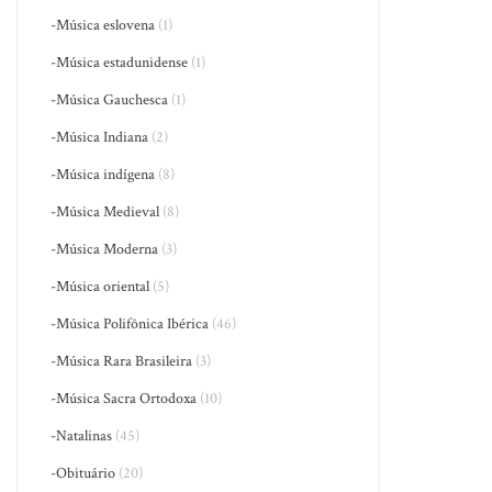
-Música eslovena
(1)
-Música estadunidense
(1)
-Música Gauchesca
(1)
-Música Indiana
(2)
-Música indígena
(8)
-Música Medieval
(8)
-Música Moderna
(3)
-Música oriental
(5)
-Música Polifônica Ibérica
(46)
-Música Rara Brasileira
(3)
-Música Sacra Ortodoxa
(10)
-Natalinas
(45)
-Obituário
(20)