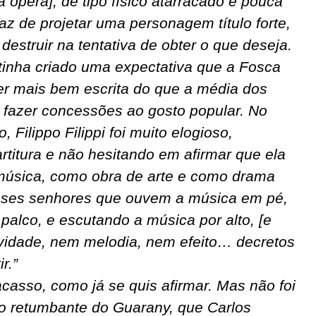
a ópera], de tipo físico atarracado e pouca
z de projetar uma personagem título forte,
estruir na tentativa de obter o que deseja.
tinha criado uma expectativa que a Fosca
er mais bem escrita do que a média dos
 fazer concessões ao gosto popular. No
 Filippo Filippi foi muito elogioso,
artitura e não hesitando em afirmar que ela
música, como obra de arte e como drama
“esses senhores que ouvem a música em pé,
 palco, e escutando a música por alto, [e
vidade, nem melodia, nem efeito… decretos
r.”
casso, como já se quis afirmar. Mas não foi
o retumbante do Guarany, que Carlos