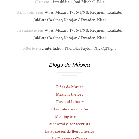
Cisco
em
.: interlúdio :. Joni Mitchell: Blue
Adilson Assis
em
W. A. Mozart (1756-1791): Réquiem, Exultate,
Jubilate (Berliner, Karajan / Dresden, Klee)
José Eduardo
em
W. A. Mozart (1756-1791): Réquiem, Exultate,
Jubilate (Berliner, Karajan / Dresden, Klee)
Alberto
em
.: interlúdio :. Nicholas Payton: Nick@Night
Blogs de Música
O Ser da Música
Music is the key
Classical Library
Chucrute com quiabo
Meeting in music
Medieval y Renacentista
La Fonoteca de Iberoamérica