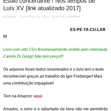
Estilo concertante / Nos tempos de
Luís XV [link atualizado 2017]
AUTHOR
POSTED
BISNAGA
9 DE MAIO DE 2015
LEAVE A COMMENT
ON
ES-PE-TA-CU-LAR
!!!
Livro com oito CDs fenomenalmente cedido pelo internauta
Camilo Di Giorgi! Não tem preço!!!
Os arquivos foram todos renomeados e o livro tem o texto
reconhecível graças ao trabalho do Igor Freiberger! Mais
uma contribuição impagável!
Tem na Amazon:
aqui
.
Amados, o sono e o adiantado da hora não me permitirão