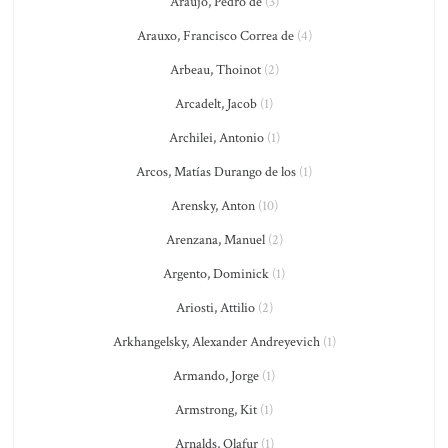
Araujo, Pedro de
(3)
Arauxo, Francisco Correa de
(4)
Arbeau, Thoinot
(2)
Arcadelt, Jacob
(1)
Archilei, Antonio
(1)
Arcos, Matías Durango de los
(1)
Arensky, Anton
(10)
Arenzana, Manuel
(2)
Argento, Dominick
(1)
Ariosti, Attilio
(2)
Arkhangelsky, Alexander Andreyevich
(1)
Armando, Jorge
(1)
Armstrong, Kit
(1)
Arnalds, Olafur
(1)