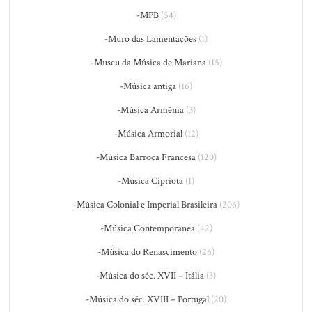
-MPB
(54)
-Muro das Lamentações
(1)
-Museu da Música de Mariana
(15)
-Música antiga
(16)
-Música Armênia
(3)
-Música Armorial
(12)
-Música Barroca Francesa
(120)
-Música Cipriota
(1)
-Música Colonial e Imperial Brasileira
(206)
-Música Contemporânea
(42)
-Música do Renascimento
(26)
-Música do séc. XVII – Itália
(3)
-Música do séc. XVIII – Portugal
(20)