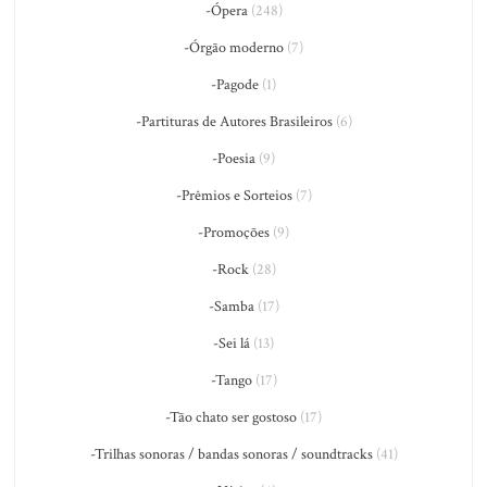
-Ópera
(248)
-Órgão moderno
(7)
-Pagode
(1)
-Partituras de Autores Brasileiros
(6)
-Poesia
(9)
-Prêmios e Sorteios
(7)
-Promoções
(9)
-Rock
(28)
-Samba
(17)
-Sei lá
(13)
-Tango
(17)
-Tão chato ser gostoso
(17)
-Trilhas sonoras / bandas sonoras / soundtracks
(41)