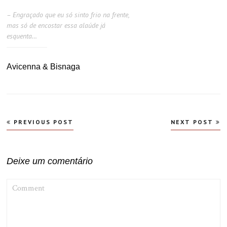
– Engraçado que eu só sinto frio na frente,
mas só de encostar essa alaúde já
esquenta…
Avicenna & Bisnaga
Navegação
PREVIOUS POST
NEXT POST
de
Post
Deixe um comentário
COMMENT