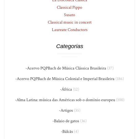
La Discoteca Clásica
Classical Pippo
Susato
Classical music in concert
Laureate Conductors
Categorias
-Acervo PQPBach de Música Clássica Brasileira
(37)
-Acervo PQPBach de Música Colonial e Imperial Brasileira
(186)
-África
(12)
-Alma Latina: música das Américas sob o domínio europeu
(100)
-Artigos
(35)
-Balaio de gatos
(36)
-Bálcãs
(4)