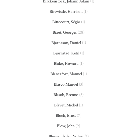
Birckenstock, Johann Adam
(1)
Birtwistle, Harrison
(1)
Bittecourt, Ségio
(1)
Bizet, Georges
(28)
Bjarnason, Daníel
(1)
Bjørnstad, Ketil
(1)
Blake, Howard
(1)
Blancafort, Manuel
(1)
Blasco Manuel
(3)
Blauth, Brenno
(3)
Blavet, Michel
(1)
Bloch, Ernst
(7)
Blow, John
(9)
Blumenthaler, Volker
(1)