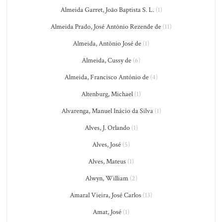
Almeida Garret, João Baptista S. L.
(1)
Almeida Prado, José Antônio Rezende de
(11)
Almeida, Antônio José de
(1)
Almeida, Cussy de
(6)
Almeida, Francisco António de
(4)
Altenburg, Michael
(1)
Alvarenga, Manuel Inácio da Silva
(1)
Alves, J. Orlando
(1)
Alves, José
(5)
Alves, Mateus
(1)
Alwyn, William
(2)
Amaral Vieira, José Carlos
(13)
Amat, José
(1)