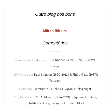
Outro blog dos bons
Milton Ribeiro
Comentários
Pedro Ipê
em
Ravi Shankar (1920-2012) & Philip Glass (1937):
Passages
Adilson Assis
em
Ravi Shankar (1920-2012) & Philip Glass (1937):
Passages
Cássio
em
.: interlúdio :. Nicholas Payton: Nick@Night
Raif Haddad
em
W. A. Mozart (1756-1791): Réquiem, Exultate,
Jubilate (Berliner, Karajan / Dresden, Klee)