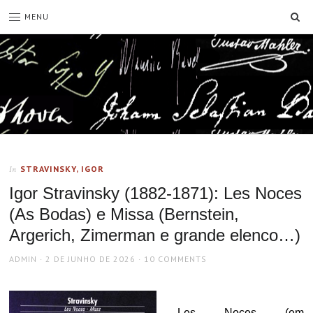
SE
MENU
STRAVINSKY, IGOR
In
Igor Stravinsky (1882-1871): Les Noces
(As Bodas) e Missa (Bernstein,
Argerich, Zimerman e grande elenco…)
AUTHOR
POSTED
ADMIN
2 DE JUNHO DE 2026
10 COMMENTS
ON
Les Noces (em