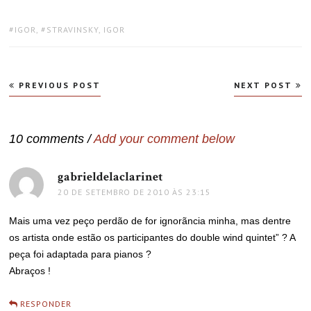
TAGS:
IGOR
,
STRAVINSKY, IGOR
Navegação
PREVIOUS POST
NEXT POST
de
Post
10 comments /
Add your comment below
gabrieldelaclarinet
disse:
20 DE SETEMBRO DE 2010 ÀS 23:15
Mais uma vez peço perdão de for ignorãncia minha, mas dentre
os artista onde estão os participantes do double wind quintet” ? A
peça foi adaptada para pianos ?
Abraços !
RESPONDER