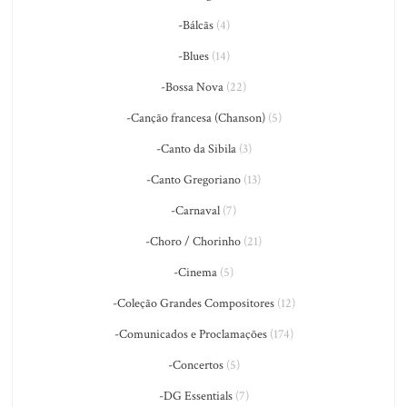
-Bálcãs
(4)
-Blues
(14)
-Bossa Nova
(22)
-Canção francesa (Chanson)
(5)
-Canto da Sibila
(3)
-Canto Gregoriano
(13)
-Carnaval
(7)
-Choro / Chorinho
(21)
-Cinema
(5)
-Coleção Grandes Compositores
(12)
-Comunicados e Proclamações
(174)
-Concertos
(5)
-DG Essentials
(7)