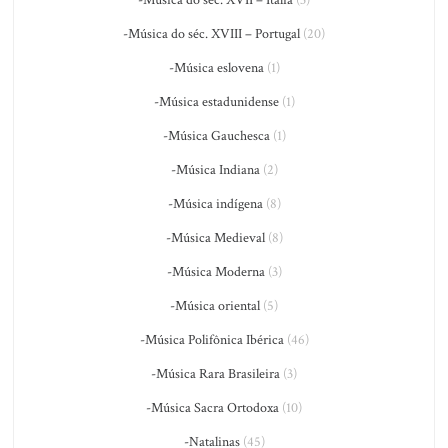
-Música do séc. XVIII – Portugal
(20)
-Música eslovena
(1)
-Música estadunidense
(1)
-Música Gauchesca
(1)
-Música Indiana
(2)
-Música indígena
(8)
-Música Medieval
(8)
-Música Moderna
(3)
-Música oriental
(5)
-Música Polifônica Ibérica
(46)
-Música Rara Brasileira
(3)
-Música Sacra Ortodoxa
(10)
-Natalinas
(45)