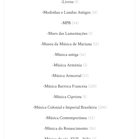
-Livros
(1)
-Modinhas e Lundus Antigos
(31)
-MPB
(54)
-Muro das Lamentações
(1)
-Museu da Música de Mariana
(15)
-Música antiga
(16)
-Música Armênia
(3)
-Música Armorial
(12)
-Música Barroca Francesa
(120)
-Música Cipriota
(1)
-Música Colonial e Imperial Brasileira
(206)
-Música Contemporânea
(42)
-Música do Renascimento
(26)
-Música do séc. XVII – Itália
(3)