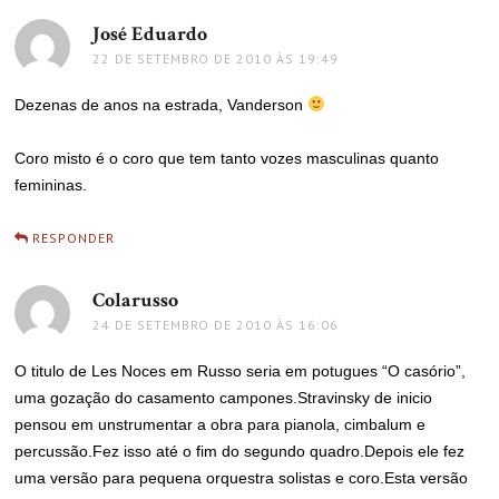
José Eduardo
disse:
22 DE SETEMBRO DE 2010 ÀS 19:49
Dezenas de anos na estrada, Vanderson
Coro misto é o coro que tem tanto vozes masculinas quanto
femininas.
RESPONDER
Colarusso
disse:
24 DE SETEMBRO DE 2010 ÀS 16:06
O titulo de Les Noces em Russo seria em potugues “O casório”,
uma gozação do casamento campones.Stravinsky de inicio
pensou em unstrumentar a obra para pianola, cimbalum e
percussão.Fez isso até o fim do segundo quadro.Depois ele fez
uma versão para pequena orquestra solistas e coro.Esta versão