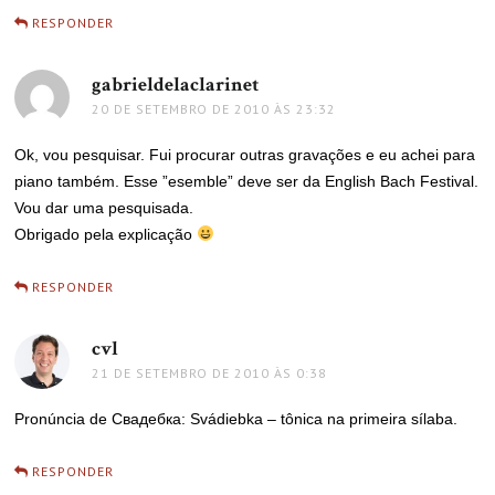
RESPONDER
gabrieldelaclarinet
disse:
20 DE SETEMBRO DE 2010 ÀS 23:32
Ok, vou pesquisar. Fui procurar outras gravações e eu achei para
piano também. Esse ”esemble” deve ser da English Bach Festival.
Vou dar uma pesquisada.
Obrigado pela explicação
RESPONDER
cvl
disse:
21 DE SETEMBRO DE 2010 ÀS 0:38
Pronúncia de Свадебка: Svádiebka – tônica na primeira sílaba.
RESPONDER