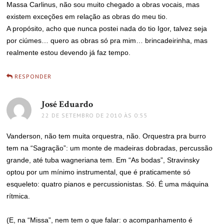
Massa Carlinus, não sou muito chegado a obras vocais, mas
existem exceções em relação as obras do meu tio.
A propósito, acho que nunca postei nada do tio Igor, talvez seja
por ciúmes… quero as obras só pra mim… brincadeirinha, mas
realmente estou devendo já faz tempo.
RESPONDER
José Eduardo
disse:
22 DE SETEMBRO DE 2010 ÀS 0:55
Vanderson, não tem muita orquestra, não. Orquestra pra burro
tem na “Sagração”: um monte de madeiras dobradas, percussão
grande, até tuba wagneriana tem. Em “As bodas”, Stravinsky
optou por um mínimo instrumental, que é praticamente só
esqueleto: quatro pianos e percussionistas. Só. É uma máquina
rítmica.
(E, na “Missa”, nem tem o que falar: o acompanhamento é