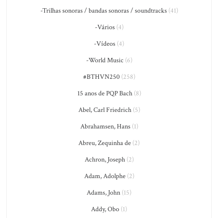
-Trilhas sonoras / bandas sonoras / soundtracks
(41)
-Vários
(4)
-Vídeos
(4)
-World Music
(6)
#BTHVN250
(258)
15 anos de PQP Bach
(8)
Abel, Carl Friedrich
(5)
Abrahamsen, Hans
(1)
Abreu, Zequinha de
(2)
Achron, Joseph
(2)
Adam, Adolphe
(2)
Adams, John
(15)
Addy, Obo
(1)