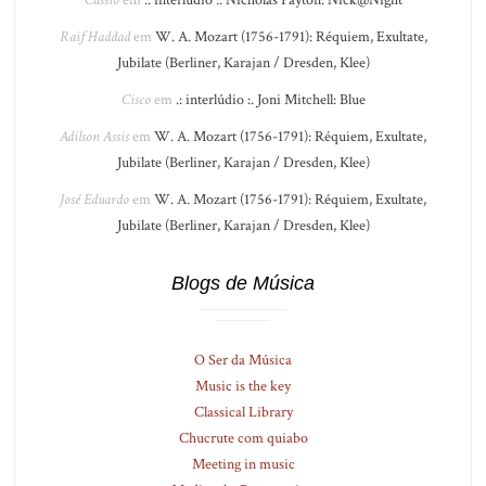
Raif Haddad
em
W. A. Mozart (1756-1791): Réquiem, Exultate,
Jubilate (Berliner, Karajan / Dresden, Klee)
Cisco
em
.: interlúdio :. Joni Mitchell: Blue
Adilson Assis
em
W. A. Mozart (1756-1791): Réquiem, Exultate,
Jubilate (Berliner, Karajan / Dresden, Klee)
José Eduardo
em
W. A. Mozart (1756-1791): Réquiem, Exultate,
Jubilate (Berliner, Karajan / Dresden, Klee)
Blogs de Música
O Ser da Música
Music is the key
Classical Library
Chucrute com quiabo
Meeting in music