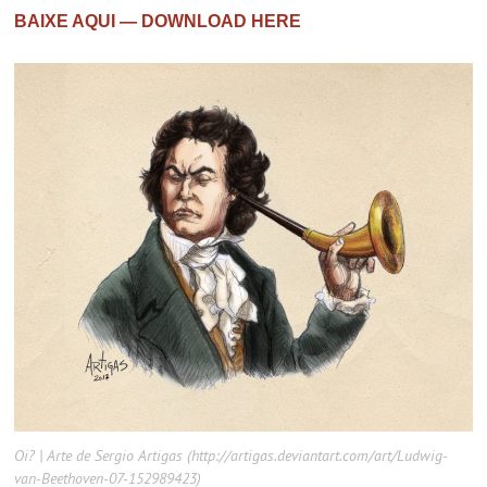
BAIXE AQUI — DOWNLOAD HERE
Oi? | Arte de Sergio Artigas (http://artigas.deviantart.com/art/Ludwig-
van-Beethoven-07-152989423)