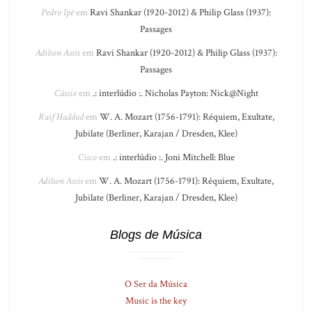
Pedro Ipê
em
Ravi Shankar (1920-2012) & Philip Glass (1937):
Passages
Adilson Assis
em
Ravi Shankar (1920-2012) & Philip Glass (1937):
Passages
Cássio
em
.: interlúdio :. Nicholas Payton: Nick@Night
Raif Haddad
em
W. A. Mozart (1756-1791): Réquiem, Exultate,
Jubilate (Berliner, Karajan / Dresden, Klee)
Cisco
em
.: interlúdio :. Joni Mitchell: Blue
Adilson Assis
em
W. A. Mozart (1756-1791): Réquiem, Exultate,
Jubilate (Berliner, Karajan / Dresden, Klee)
Blogs de Música
O Ser da Música
Music is the key