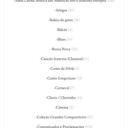
-Alma Latina: música das Américas sob o domínio europeu
(100)
-Artigos
(35)
-Balaio de gatos
(36)
-Bálcãs
(4)
-Blues
(14)
-Bossa Nova
(22)
-Canção francesa (Chanson)
(5)
-Canto da Sibila
(3)
-Canto Gregoriano
(13)
-Carnaval
(7)
-Choro / Chorinho
(21)
-Cinema
(5)
-Coleção Grandes Compositores
(12)
-Comunicados e Proclamações
(174)