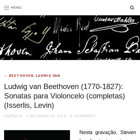
SE
MENU
BEETHOVEN, LUDWIG VAN
In
Ludwig van Beethoven (1770-1827):
Sonatas para Violoncelo (completas)
(Isserlis, Levin)
AUTHOR
POSTED
PQPBACH
1 DE JUNHO DE 2026
5 COMMENTS
ON
Nesta gravação, Steven