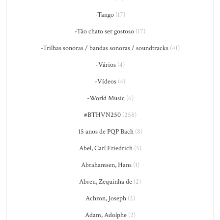
-Tango
(17)
-Tão chato ser gostoso
(17)
-Trilhas sonoras / bandas sonoras / soundtracks
(41)
-Vários
(4)
-Vídeos
(4)
-World Music
(6)
#BTHVN250
(258)
15 anos de PQP Bach
(8)
Abel, Carl Friedrich
(5)
Abrahamsen, Hans
(1)
Abreu, Zequinha de
(2)
Achron, Joseph
(2)
Adam, Adolphe
(2)