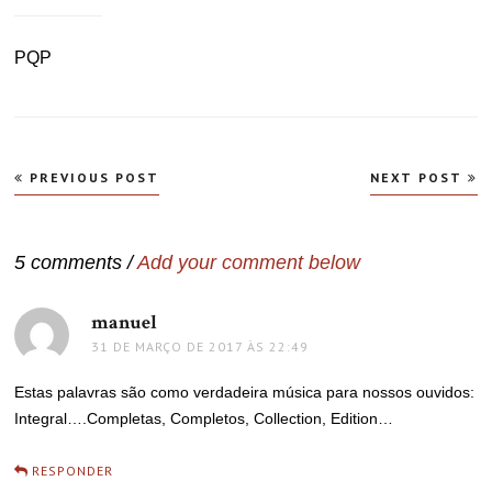
PQP
Navegação
PREVIOUS POST
NEXT POST
de
Post
5 comments /
Add your comment below
manuel
disse:
31 DE MARÇO DE 2017 ÀS 22:49
Estas palavras são como verdadeira música para nossos ouvidos:
Integral….Completas, Completos, Collection, Edition…
RESPONDER