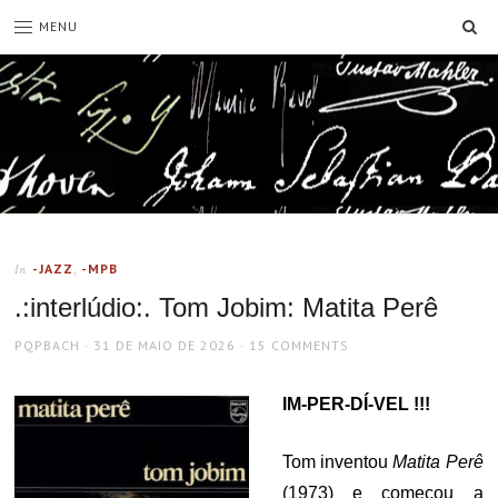
SE
MENU
-JAZZ
,
-MPB
In
.:interlúdio:. Tom Jobim: Matita Perê
AUTHOR
POSTED
PQPBACH
31 DE MAIO DE 2026
15 COMMENTS
ON
IM-PER-DÍ-VEL !!!
Tom inventou
Matita Perê
(1973) e começou a