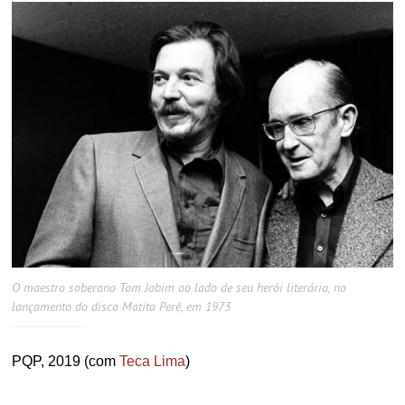
O maestro soberano Tom Jobim ao lado de seu herói literário, no
lançamento do disco Matita Perê, em 1973
PQP, 2019 (com
Teca Lima
)