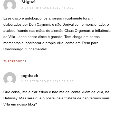
Miguel
disse:
2 DE SETEMBRO DE 2010 ÀS 0:17
Esse disco é antológico, os arranjos inicialmente foram
elaborados por Dori Caymmi, e não Dorival como mencionado, e
acabou ficando nas mãos do alemão Claus Orgeman, a influência
de Villa-Lobos nesse disco é grande, Tom chega em certos
momentos a incorporar o própio Villa, como em Trem para
Cordisburgo, fundamental!
RESPONDER
pqpbach
disse:
2 DE SETEMBRO DE 2010 ÀS 7:57
Que coisa, isto é claríssimo e não me dei conta. Além de Villa, há
Debussy. Mas será que o postei pela tristeza de não termos mais
Villa em nosso blog?