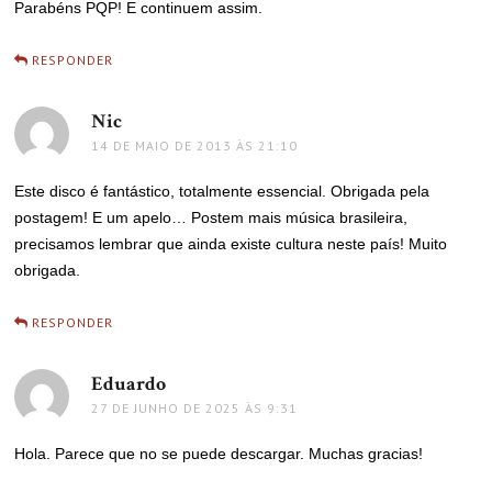
Parabéns PQP! E continuem assim.
RESPONDER
Nic
disse:
14 DE MAIO DE 2013 ÀS 21:10
Este disco é fantástico, totalmente essencial. Obrigada pela
postagem! E um apelo… Postem mais música brasileira,
precisamos lembrar que ainda existe cultura neste país! Muito
obrigada.
RESPONDER
Eduardo
disse:
27 DE JUNHO DE 2025 ÀS 9:31
Hola. Parece que no se puede descargar. Muchas gracias!