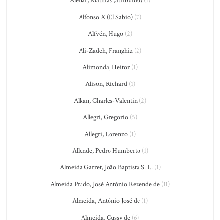
Aleñar, Mathías (atribuido)
(1)
Alfonso X (El Sabio)
(7)
Alfvén, Hugo
(2)
Ali-Zadeh, Franghiz
(2)
Alimonda, Heitor
(1)
Alison, Richard
(1)
Alkan, Charles-Valentin
(2)
Allegri, Gregorio
(5)
Allegri, Lorenzo
(1)
Allende, Pedro Humberto
(1)
Almeida Garret, João Baptista S. L.
(1)
Almeida Prado, José Antônio Rezende de
(11)
Almeida, Antônio José de
(1)
Almeida, Cussy de
(6)