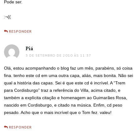
Pode ser.
:¬((
RESPONDER
Piá
disse:
3 DE SETEMBRO DE 2010 ÀS 11:37
Olá, estou acompanhando o blog faz um mês, parabéns, só coisa
fina. tenho este cd em uma outra capa, aliás, mais bonita. Não sei
qual a história das capas. Sei é que este cd é incrível. A “Trem
para Cordisburgo” traz a referência do Villa, acima citado, e
também a explícita citação e homenagem ao Guimarães Rosa,
nascido em Cordisburgo, e citado na música. Enfim, cd peso
pesado. Acho que o mais incrível que o Tom fez. valeu!
RESPONDER