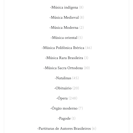
-Música indígena
(8)
-Música Medieval
(8)
-Música Moderna
(2)
-Música oriental
(5)
-Música Polifônica Ibérica
(46)
-Música Rara Brasileira
(3)
-Música Sacra Ortodoxa
(10)
-Natalinas
(45)
-Obituário
(20)
-Ópera
(248)
-Órgão moderno
(7)
-Pagode
(1)
-Partituras de Autores Brasileiros
(6)