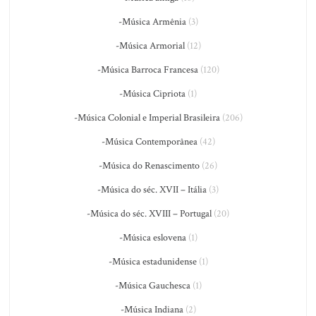
-Música Armênia
(3)
-Música Armorial
(12)
-Música Barroca Francesa
(120)
-Música Cipriota
(1)
-Música Colonial e Imperial Brasileira
(206)
-Música Contemporânea
(42)
-Música do Renascimento
(26)
-Música do séc. XVII – Itália
(3)
-Música do séc. XVIII – Portugal
(20)
-Música eslovena
(1)
-Música estadunidense
(1)
-Música Gauchesca
(1)
-Música Indiana
(2)