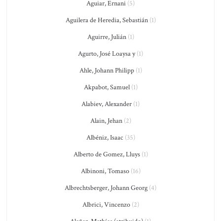
Aguiar, Ernani
(5)
Aguilera de Heredia, Sebastián
(1)
Aguirre, Julián
(1)
Agurto, José Loaysa y
(1)
Ahle, Johann Philipp
(1)
Akpabot, Samuel
(1)
Alabiev, Alexander
(1)
Alain, Jehan
(2)
Albéniz, Isaac
(35)
Alberto de Gomez, Lluys
(1)
Albinoni, Tomaso
(16)
Albrechtsberger, Johann Georg
(4)
Albrici, Vincenzo
(2)