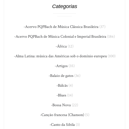
Categorias
-Acervo PQPBach de Música Clássica Brasileira
(37)
-Acervo PQPBach de Música Colonial e Imperial Brasileira
(186)
-África
(12)
-Alma Latina: música das Américas sob o domínio europeu
(100)
-Artigos
(35)
-Balaio de gatos
(36)
-Bálcãs
(4)
-Blues
(14)
-Bossa Nova
(22)
-Canção francesa (Chanson)
(5)
-Canto da Sibila
(3)