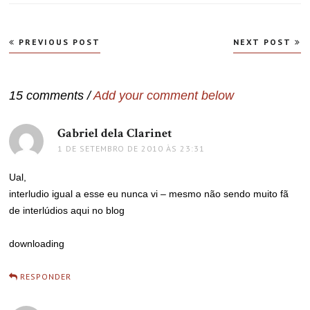
Navegação
PREVIOUS POST
NEXT POST
de
Post
15 comments /
Add your comment below
Gabriel dela Clarinet
disse:
1 DE SETEMBRO DE 2010 ÀS 23:31
Ual,
interludio igual a esse eu nunca vi – mesmo não sendo muito fã
de interlúdios aqui no blog
downloading
RESPONDER