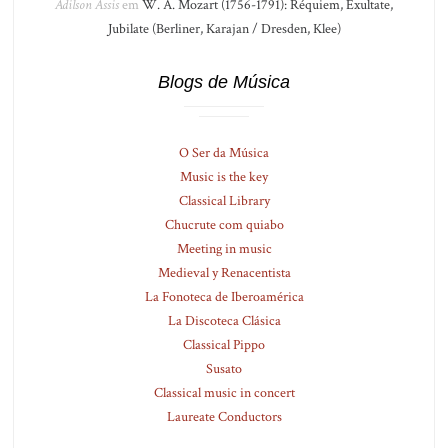
Adilson Assis
em
W. A. Mozart (1756-1791): Réquiem, Exultate,
Jubilate (Berliner, Karajan / Dresden, Klee)
Blogs de Música
O Ser da Música
Music is the key
Classical Library
Chucrute com quiabo
Meeting in music
Medieval y Renacentista
La Fonoteca de Iberoamérica
La Discoteca Clásica
Classical Pippo
Susato
Classical music in concert
Laureate Conductors