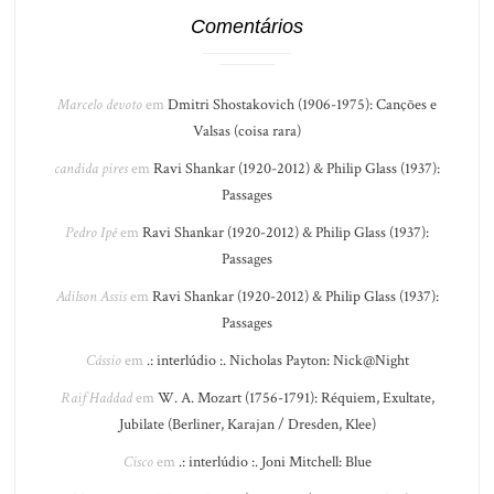
Comentários
Marcelo devoto
em
Dmitri Shostakovich (1906-1975): Canções e
Valsas (coisa rara)
candida pires
em
Ravi Shankar (1920-2012) & Philip Glass (1937):
Passages
Pedro Ipê
em
Ravi Shankar (1920-2012) & Philip Glass (1937):
Passages
Adilson Assis
em
Ravi Shankar (1920-2012) & Philip Glass (1937):
Passages
Cássio
em
.: interlúdio :. Nicholas Payton: Nick@Night
Raif Haddad
em
W. A. Mozart (1756-1791): Réquiem, Exultate,
Jubilate (Berliner, Karajan / Dresden, Klee)
Cisco
em
.: interlúdio :. Joni Mitchell: Blue