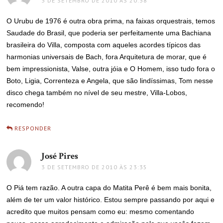
3 DE SETEMBRO DE 2010 ÀS 20:38
O Urubu de 1976 é outra obra prima, na faixas orquestrais, temos
Saudade do Brasil, que poderia ser perfeitamente uma Bachiana
brasileira do Villa, composta com aqueles acordes típicos das
harmonias universais de Bach, fora Arquitetura de morar, que é
bem impressionista, Valse, outra jóia e O Homem, isso tudo fora o
Boto, Ligia, Correnteza e Angela, que são lindíssimas, Tom nesse
disco chega também no nível de seu mestre, Villa-Lobos,
recomendo!
RESPONDER
José Pires
disse:
3 DE SETEMBRO DE 2010 ÀS 23:35
O Piá tem razão. A outra capa do Matita Perê é bem mais bonita,
além de ter um valor histórico. Estou sempre passando por aqui e
acredito que muitos pensam como eu: mesmo comentando