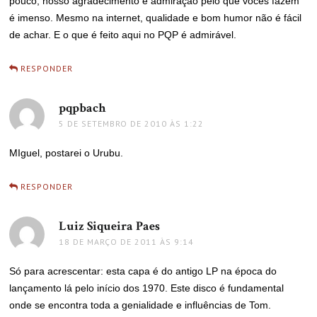
pouco, nosso agradecimento e admiração pelo que vocês fazem
é imenso. Mesmo na internet, qualidade e bom humor não é fácil
de achar. E o que é feito aqui no PQP é admirável.
RESPONDER
pqpbach
disse:
5 DE SETEMBRO DE 2010 ÀS 1:22
MIguel, postarei o Urubu.
RESPONDER
Luiz Siqueira Paes
disse:
18 DE MARÇO DE 2011 ÀS 9:14
Só para acrescentar: esta capa é do antigo LP na época do
lançamento lá pelo início dos 1970. Este disco é fundamental
onde se encontra toda a genialidade e influências de Tom.