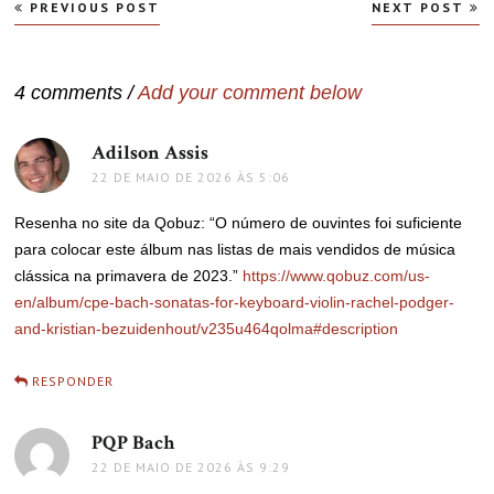
Navegação
PREVIOUS POST
NEXT POST
de
Post
4 comments /
Add your comment below
Adilson Assis
disse:
22 DE MAIO DE 2026 ÀS 5:06
Resenha no site da Qobuz: “O número de ouvintes foi suficiente
para colocar este álbum nas listas de mais vendidos de música
clássica na primavera de 2023.”
https://www.qobuz.com/us-
en/album/cpe-bach-sonatas-for-keyboard-violin-rachel-podger-
and-kristian-bezuidenhout/v235u464qolma#description
RESPONDER
PQP Bach
disse:
22 DE MAIO DE 2026 ÀS 9:29