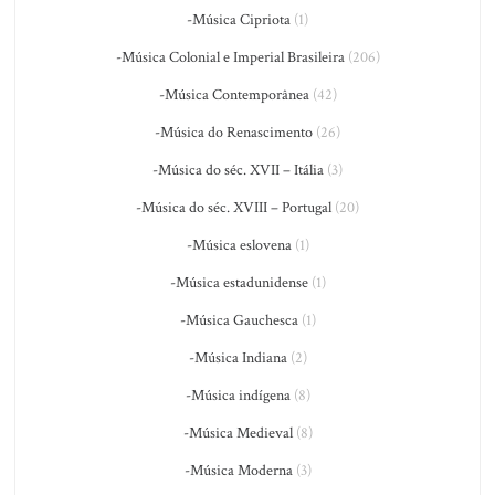
-Música Cipriota
(1)
-Música Colonial e Imperial Brasileira
(206)
-Música Contemporânea
(42)
-Música do Renascimento
(26)
-Música do séc. XVII – Itália
(3)
-Música do séc. XVIII – Portugal
(20)
-Música eslovena
(1)
-Música estadunidense
(1)
-Música Gauchesca
(1)
-Música Indiana
(2)
-Música indígena
(8)
-Música Medieval
(8)
-Música Moderna
(3)