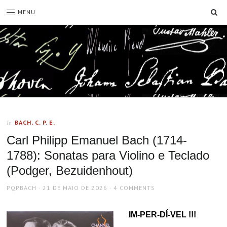
SE
MENU
BACH, C. P. E.
In
Carl Philipp Emanuel Bach (1714-
1788): Sonatas para Violino e Teclado
(Podger, Bezuidenhout)
AUTHOR
POSTED
PQPBACH
21 DE MAIO DE 2026
4 COMMENTS
ON
IM-PER-DÍ-VEL !!!