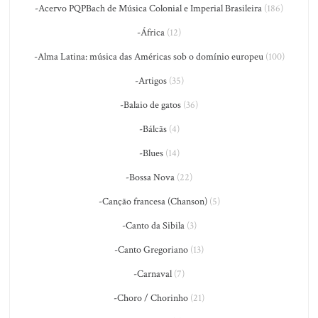
-Acervo PQPBach de Música Colonial e Imperial Brasileira
(186)
-África
(12)
-Alma Latina: música das Américas sob o domínio europeu
(100)
-Artigos
(35)
-Balaio de gatos
(36)
-Bálcãs
(4)
-Blues
(14)
-Bossa Nova
(22)
-Canção francesa (Chanson)
(5)
-Canto da Sibila
(3)
-Canto Gregoriano
(13)
-Carnaval
(7)
-Choro / Chorinho
(21)