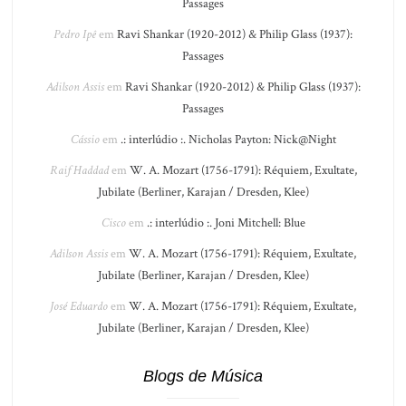
Passages
Pedro Ipê
em
Ravi Shankar (1920-2012) & Philip Glass (1937):
Passages
Adilson Assis
em
Ravi Shankar (1920-2012) & Philip Glass (1937):
Passages
Cássio
em
.: interlúdio :. Nicholas Payton: Nick@Night
Raif Haddad
em
W. A. Mozart (1756-1791): Réquiem, Exultate,
Jubilate (Berliner, Karajan / Dresden, Klee)
Cisco
em
.: interlúdio :. Joni Mitchell: Blue
Adilson Assis
em
W. A. Mozart (1756-1791): Réquiem, Exultate,
Jubilate (Berliner, Karajan / Dresden, Klee)
José Eduardo
em
W. A. Mozart (1756-1791): Réquiem, Exultate,
Jubilate (Berliner, Karajan / Dresden, Klee)
Blogs de Música