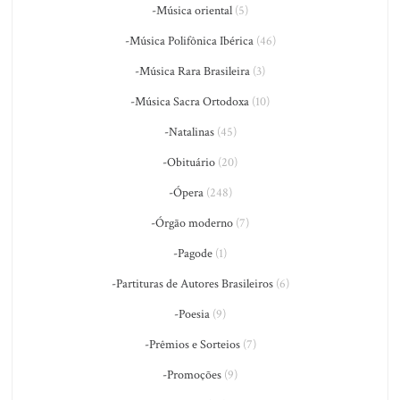
-Música oriental
(5)
-Música Polifônica Ibérica
(46)
-Música Rara Brasileira
(3)
-Música Sacra Ortodoxa
(10)
-Natalinas
(45)
-Obituário
(20)
-Ópera
(248)
-Órgão moderno
(7)
-Pagode
(1)
-Partituras de Autores Brasileiros
(6)
-Poesia
(9)
-Prêmios e Sorteios
(7)
-Promoções
(9)