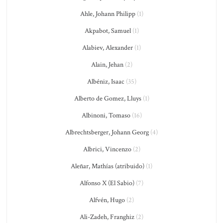
Ahle, Johann Philipp
(1)
Akpabot, Samuel
(1)
Alabiev, Alexander
(1)
Alain, Jehan
(2)
Albéniz, Isaac
(35)
Alberto de Gomez, Lluys
(1)
Albinoni, Tomaso
(16)
Albrechtsberger, Johann Georg
(4)
Albrici, Vincenzo
(2)
Aleñar, Mathías (atribuido)
(1)
Alfonso X (El Sabio)
(7)
Alfvén, Hugo
(2)
Ali-Zadeh, Franghiz
(2)