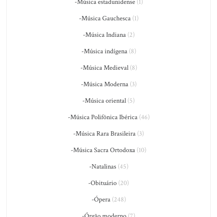
-Música estadunidense
(1)
-Música Gauchesca
(1)
-Música Indiana
(2)
-Música indígena
(8)
-Música Medieval
(8)
-Música Moderna
(3)
-Música oriental
(5)
-Música Polifônica Ibérica
(46)
-Música Rara Brasileira
(3)
-Música Sacra Ortodoxa
(10)
-Natalinas
(45)
-Obituário
(20)
-Ópera
(248)
-Órgão moderno
(7)