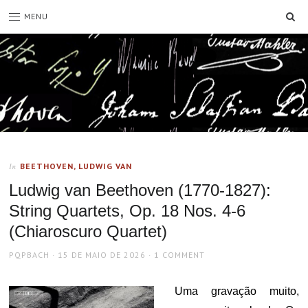
SE
MENU
BEETHOVEN, LUDWIG VAN
In
Ludwig van Beethoven (1770-1827):
String Quartets, Op. 18 Nos. 4-6
(Chiaroscuro Quartet)
AUTHOR
POSTED
PQPBACH
15 DE MAIO DE 2026
1 COMMENT
ON
Uma gravação muito,