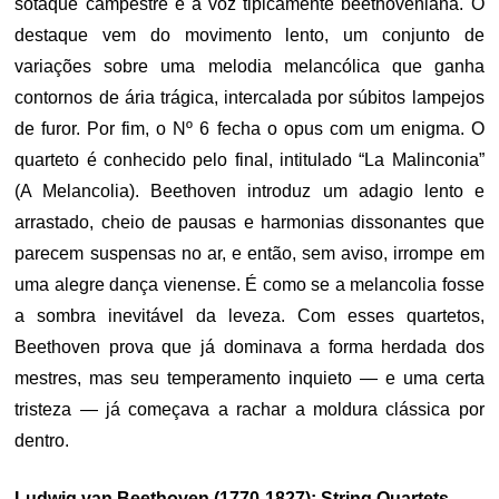
sotaque campestre e a voz tipicamente beethoveniana. O
destaque vem do movimento lento, um conjunto de
variações sobre uma melodia melancólica que ganha
contornos de ária trágica, intercalada por súbitos lampejos
de furor. Por fim, o Nº 6 fecha o opus com um enigma. O
quarteto é conhecido pelo final, intitulado “La Malinconia”
(A Melancolia). Beethoven introduz um adagio lento e
arrastado, cheio de pausas e harmonias dissonantes que
parecem suspensas no ar, e então, sem aviso, irrompe em
uma alegre dança vienense. É como se a melancolia fosse
a sombra inevitável da leveza. Com esses quartetos,
Beethoven prova que já dominava a forma herdada dos
mestres, mas seu temperamento inquieto — e uma certa
tristeza — já começava a rachar a moldura clássica por
dentro.
Ludwig van Beethoven (1770-1827): String Quartets,