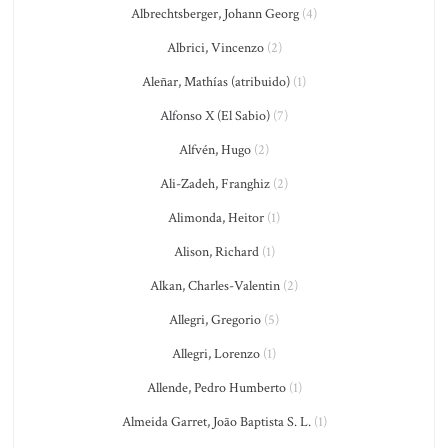
Albrechtsberger, Johann Georg
(4)
Albrici, Vincenzo
(2)
Aleñar, Mathías (atribuido)
(1)
Alfonso X (El Sabio)
(7)
Alfvén, Hugo
(2)
Ali-Zadeh, Franghiz
(2)
Alimonda, Heitor
(1)
Alison, Richard
(1)
Alkan, Charles-Valentin
(2)
Allegri, Gregorio
(5)
Allegri, Lorenzo
(1)
Allende, Pedro Humberto
(1)
Almeida Garret, João Baptista S. L.
(1)