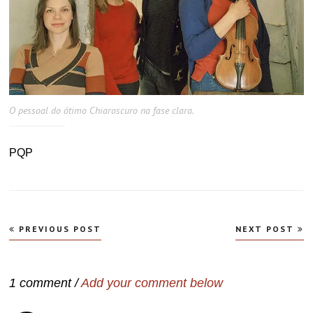
O pessoal do ótimo Chiaroscuro na fase clara.
PQP
Navegação
PREVIOUS POST
NEXT POST
de
Post
1 comment /
Add your comment below