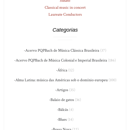
Susato
Classical music in concert
Laureate Conductors
Categorias
-Acervo PQPBach de Música Clássica Brasileira
(37)
-Acervo PQPBach de Música Colonial e Imperial Brasileira
(186)
-África
(12)
-Alma Latina: música das Américas sob o domínio europeu
(100)
-Artigos
(35)
-Balaio de gatos
(36)
-Bálcãs
(4)
-Blues
(14)
-Bossa Nova
(22)