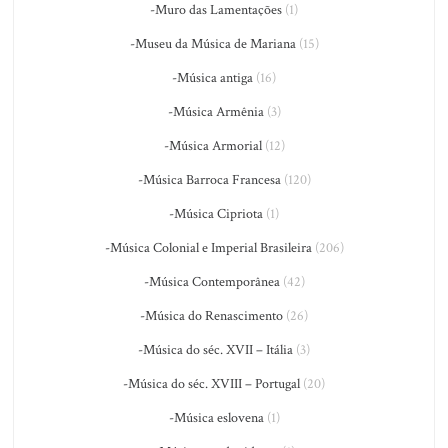
-Muro das Lamentações
(1)
-Museu da Música de Mariana
(15)
-Música antiga
(16)
-Música Armênia
(3)
-Música Armorial
(12)
-Música Barroca Francesa
(120)
-Música Cipriota
(1)
-Música Colonial e Imperial Brasileira
(206)
-Música Contemporânea
(42)
-Música do Renascimento
(26)
-Música do séc. XVII – Itália
(3)
-Música do séc. XVIII – Portugal
(20)
-Música eslovena
(1)