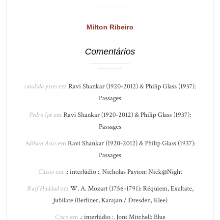
Milton Ribeiro
Comentários
candida pires
em
Ravi Shankar (1920-2012) & Philip Glass (1937):
Passages
Pedro Ipê
em
Ravi Shankar (1920-2012) & Philip Glass (1937):
Passages
Adilson Assis
em
Ravi Shankar (1920-2012) & Philip Glass (1937):
Passages
Cássio
em
.: interlúdio :. Nicholas Payton: Nick@Night
Raif Haddad
em
W. A. Mozart (1756-1791): Réquiem, Exultate,
Jubilate (Berliner, Karajan / Dresden, Klee)
Cisco
em
.: interlúdio :. Joni Mitchell: Blue