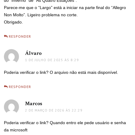
do “Inverno” de “As Quatro Estações”.
Parece-me que o “Largo” está a iniciar na parte final do “Allegro
Non Molto”. Ligeiro problema no corte.
Obrigado.
RESPONDER
Álvaro
disse:
1 DE JULHO DE 2025 ÀS 8:29
Poderia verificar o link? O arquivo não está mais disponível.
RESPONDER
Marcos
disse:
2 DE MARÇO DE 2026 ÀS 22:29
Poderia verificar o link? Quando entro ele pede usuário e senha
da microsoft