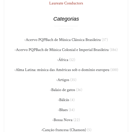
Laureate Conductors
Categorias
-Acervo PQPBach de Música Clássica Brasileira
(37)
-Acervo PQPBach de Música Colonial e Imperial Brasileira
(186)
-África
(12)
-Alma Latina: música das Américas sob o domínio europeu
(100)
-Artigos
(35)
-Balaio de gatos
(36)
-Bálcãs
(4)
-Blues
(14)
-Bossa Nova
(22)
-Canção francesa (Chanson)
(5)