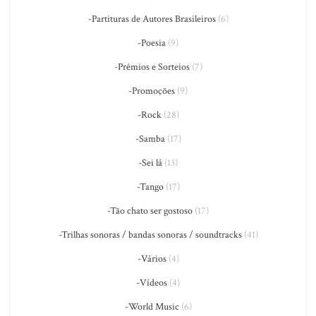
-Partituras de Autores Brasileiros
(6)
-Poesia
(9)
-Prêmios e Sorteios
(7)
-Promoções
(9)
-Rock
(28)
-Samba
(17)
-Sei lá
(13)
-Tango
(17)
-Tão chato ser gostoso
(17)
-Trilhas sonoras / bandas sonoras / soundtracks
(41)
-Vários
(4)
-Vídeos
(4)
-World Music
(6)