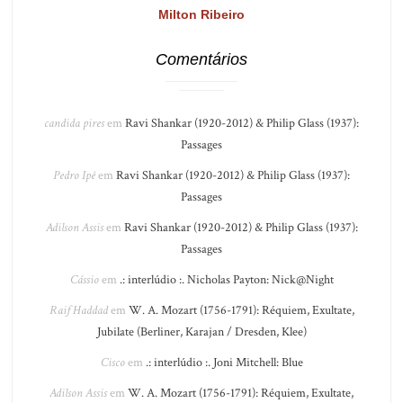
Milton Ribeiro
Comentários
candida pires
em
Ravi Shankar (1920-2012) & Philip Glass (1937):
Passages
Pedro Ipê
em
Ravi Shankar (1920-2012) & Philip Glass (1937):
Passages
Adilson Assis
em
Ravi Shankar (1920-2012) & Philip Glass (1937):
Passages
Cássio
em
.: interlúdio :. Nicholas Payton: Nick@Night
Raif Haddad
em
W. A. Mozart (1756-1791): Réquiem, Exultate,
Jubilate (Berliner, Karajan / Dresden, Klee)
Cisco
em
.: interlúdio :. Joni Mitchell: Blue
Adilson Assis
em
W. A. Mozart (1756-1791): Réquiem, Exultate,