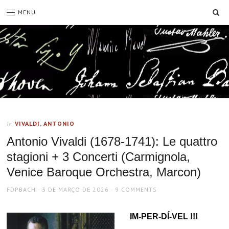
SE
MENU
VIVALDI, ANTONIO
In
Antonio Vivaldi (1678-1741): Le quattro
stagioni + 3 Concerti (Carmignola,
Venice Baroque Orchestra, Marcon)
AUTHOR
POSTED
FDPBACH
3 DE MARÇO DE 2026
9 COMMENTS
ON
IM-PER-DÍ-VEL !!!