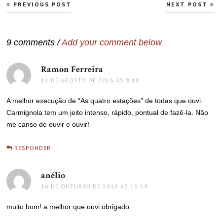
Navegação
PREVIOUS POST
NEXT POST
de
Post
9 comments /
Add your comment below
Ramon Ferreira
disse:
14 DE AGOSTO DE 2016 ÀS 9:10
A melhor execução de “As quatro estações” de todas que ouvi.
Carmignola tem um jeito intenso, rápido, pontual de fazê-la. Não
me canso de ouvir e ouvir!
RESPONDER
anélio
disse:
16 DE OUTUBRO DE 2016 ÀS 15:59
muito bom! a melhor que ouvi obrigado.