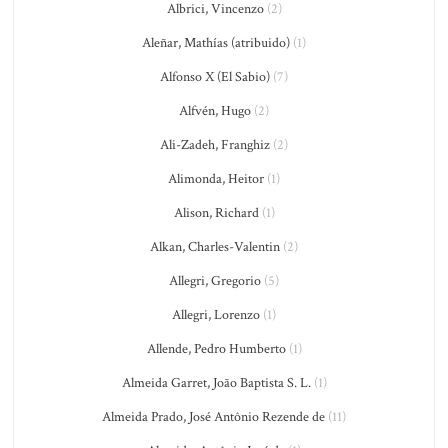
Albrici, Vincenzo
(2)
Aleñar, Mathías (atribuido)
(1)
Alfonso X (El Sabio)
(7)
Alfvén, Hugo
(2)
Ali-Zadeh, Franghiz
(2)
Alimonda, Heitor
(1)
Alison, Richard
(1)
Alkan, Charles-Valentin
(2)
Allegri, Gregorio
(5)
Allegri, Lorenzo
(1)
Allende, Pedro Humberto
(1)
Almeida Garret, João Baptista S. L.
(1)
Almeida Prado, José Antônio Rezende de
(11)