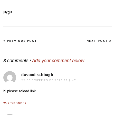
PQP
Navegação
PREVIOUS POST
NEXT POST
de
Post
3 comments /
Add your comment below
davood sabbagh
disse:
22 DE FEVEREIRO DE 2026 ÀS 9:47
hi.please reload link.
RESPONDER