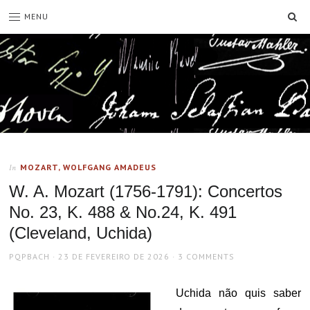
SE
MENU
MOZART, WOLFGANG AMADEUS
In
W. A. Mozart (1756-1791): Concertos
No. 23, K. 488 & No.24, K. 491
(Cleveland, Uchida)
AUTHOR
POSTED
PQPBACH
23 DE FEVEREIRO DE 2026
3 COMMENTS
ON
Uchida não quis saber