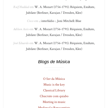
Raif Haddad
em
W. A. Mozart (1756-1791): Réquiem, Exultate,
Jubilate (Berliner, Karajan / Dresden, Klee)
Cisco
em
.: interlúdio :. Joni Mitchell: Blue
Adilson Assis
em
W. A. Mozart (1756-1791): Réquiem, Exultate,
Jubilate (Berliner, Karajan / Dresden, Klee)
José Eduardo
em
W. A. Mozart (1756-1791): Réquiem, Exultate,
Jubilate (Berliner, Karajan / Dresden, Klee)
Blogs de Música
O Ser da Música
Music is the key
Classical Library
Chucrute com quiabo
Meeting in music
Medieval y Renacentista