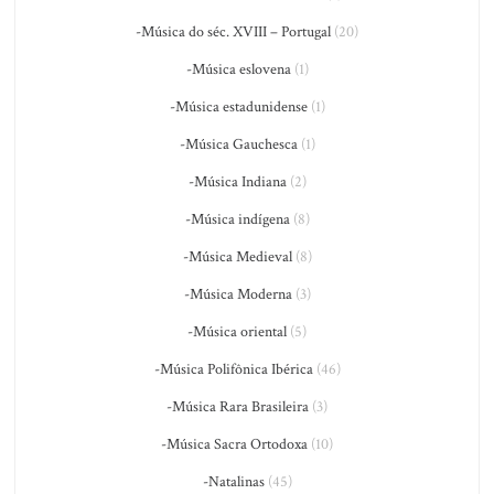
-Música do séc. XVIII – Portugal
(20)
-Música eslovena
(1)
-Música estadunidense
(1)
-Música Gauchesca
(1)
-Música Indiana
(2)
-Música indígena
(8)
-Música Medieval
(8)
-Música Moderna
(3)
-Música oriental
(5)
-Música Polifônica Ibérica
(46)
-Música Rara Brasileira
(3)
-Música Sacra Ortodoxa
(10)
-Natalinas
(45)