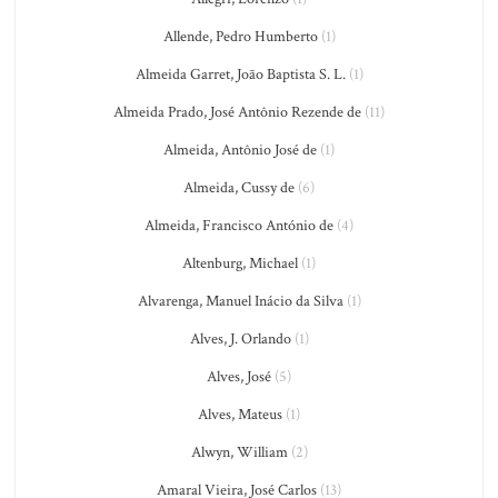
Allende, Pedro Humberto
(1)
Almeida Garret, João Baptista S. L.
(1)
Almeida Prado, José Antônio Rezende de
(11)
Almeida, Antônio José de
(1)
Almeida, Cussy de
(6)
Almeida, Francisco António de
(4)
Altenburg, Michael
(1)
Alvarenga, Manuel Inácio da Silva
(1)
Alves, J. Orlando
(1)
Alves, José
(5)
Alves, Mateus
(1)
Alwyn, William
(2)
Amaral Vieira, José Carlos
(13)