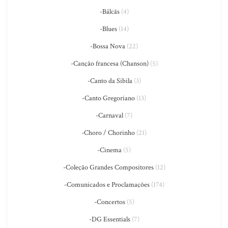
-Bálcãs
(4)
-Blues
(14)
-Bossa Nova
(22)
-Canção francesa (Chanson)
(5)
-Canto da Sibila
(3)
-Canto Gregoriano
(13)
-Carnaval
(7)
-Choro / Chorinho
(21)
-Cinema
(5)
-Coleção Grandes Compositores
(12)
-Comunicados e Proclamações
(174)
-Concertos
(5)
-DG Essentials
(7)