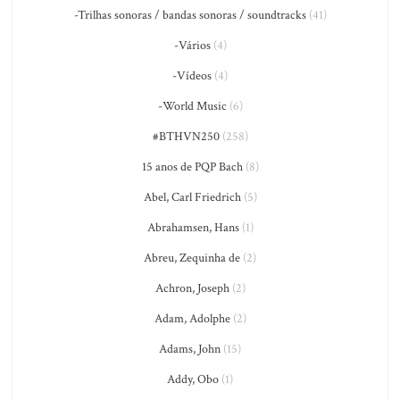
-Trilhas sonoras / bandas sonoras / soundtracks
(41)
-Vários
(4)
-Vídeos
(4)
-World Music
(6)
#BTHVN250
(258)
15 anos de PQP Bach
(8)
Abel, Carl Friedrich
(5)
Abrahamsen, Hans
(1)
Abreu, Zequinha de
(2)
Achron, Joseph
(2)
Adam, Adolphe
(2)
Adams, John
(15)
Addy, Obo
(1)