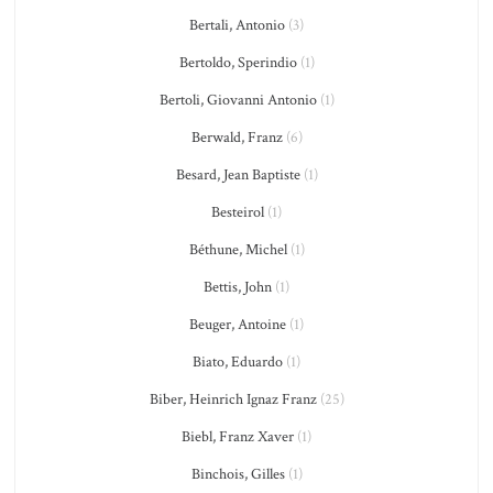
Bertali, Antonio
(3)
Bertoldo, Sperindio
(1)
Bertoli, Giovanni Antonio
(1)
Berwald, Franz
(6)
Besard, Jean Baptiste
(1)
Besteirol
(1)
Béthune, Michel
(1)
Bettis, John
(1)
Beuger, Antoine
(1)
Biato, Eduardo
(1)
Biber, Heinrich Ignaz Franz
(25)
Biebl, Franz Xaver
(1)
Binchois, Gilles
(1)