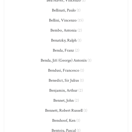
Bell'Haver, Vincenzo
(1)
Bellinati, Paulo
(1)
Bellini, Vincenzo
(15)
Bembo, Antonia
(2)
Benatzky, Ralph
(1)
Benda, Franz
(2)
Benda, Jiří (George) Antonín
(1)
Bendusi, Francesco
(1)
Benedict, Sir Julius
(1)
Benjamin, Arthur
(2)
Bennet, John
(2)
Bennett, Robert Russell
(1)
Benshoof, Ken
(1)
Bentoiu, Pascal
(1)