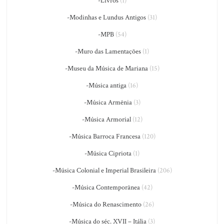
-Livros
(1)
-Modinhas e Lundus Antigos
(31)
-MPB
(54)
-Muro das Lamentações
(1)
-Museu da Música de Mariana
(15)
-Música antiga
(16)
-Música Armênia
(3)
-Música Armorial
(12)
-Música Barroca Francesa
(120)
-Música Cipriota
(1)
-Música Colonial e Imperial Brasileira
(206)
-Música Contemporânea
(42)
-Música do Renascimento
(26)
-Música do séc. XVII – Itália
(3)