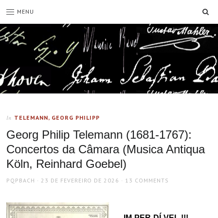
SE
MENU
TELEMANN, GEORG PHILIPP
In
Georg Philip Telemann (1681-1767):
Concertos da Câmara (Musica Antiqua
Köln, Reinhard Goebel)
AUTHOR
POSTED
PQPBACH
23 DE FEVEREIRO DE 2026
13 COMMENTS
ON
IM-PER-DÍ-VEL !!!