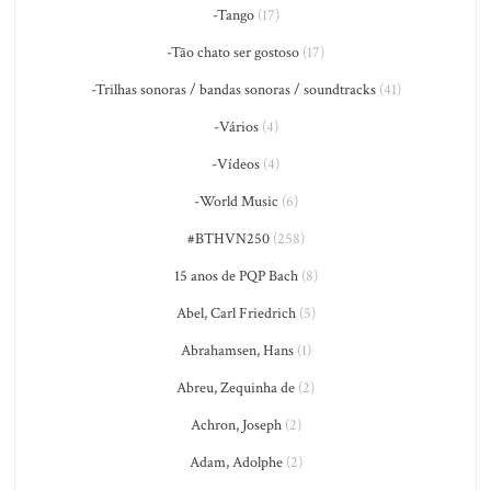
-Tango
(17)
-Tão chato ser gostoso
(17)
-Trilhas sonoras / bandas sonoras / soundtracks
(41)
-Vários
(4)
-Vídeos
(4)
-World Music
(6)
#BTHVN250
(258)
15 anos de PQP Bach
(8)
Abel, Carl Friedrich
(5)
Abrahamsen, Hans
(1)
Abreu, Zequinha de
(2)
Achron, Joseph
(2)
Adam, Adolphe
(2)