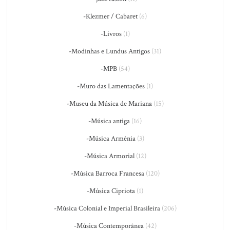
-Klezmer / Cabaret
(6)
-Livros
(1)
-Modinhas e Lundus Antigos
(31)
-MPB
(54)
-Muro das Lamentações
(1)
-Museu da Música de Mariana
(15)
-Música antiga
(16)
-Música Armênia
(3)
-Música Armorial
(12)
-Música Barroca Francesa
(120)
-Música Cipriota
(1)
-Música Colonial e Imperial Brasileira
(206)
-Música Contemporânea
(42)