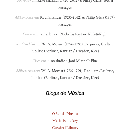
Pedro Ipê
em
Ravi Shankar (1920-2012) & Philip Glass (1937):
Passages
Adilson Assis
em
Ravi Shankar (1920-2012) & Philip Glass (1937):
Passages
Cássio
em
.: interlúdio :. Nicholas Payton: Nick@Night
Raif Haddad
em
W. A. Mozart (1756-1791): Réquiem, Exultate,
Jubilate (Berliner, Karajan / Dresden, Klee)
Cisco
em
.: interlúdio :. Joni Mitchell: Blue
Adilson Assis
em
W. A. Mozart (1756-1791): Réquiem, Exultate,
Jubilate (Berliner, Karajan / Dresden, Klee)
Blogs de Música
O Ser da Música
Music is the key
Classical Library