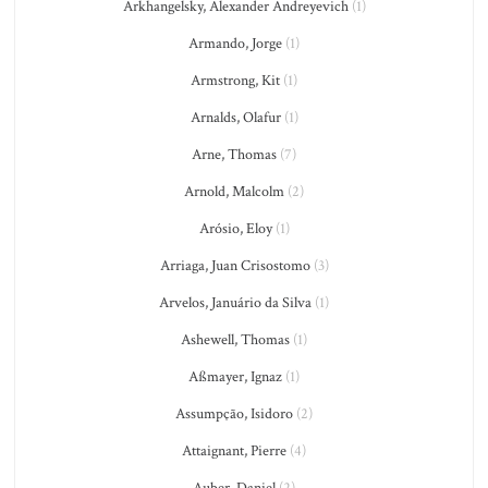
Arkhangelsky, Alexander Andreyevich
(1)
Armando, Jorge
(1)
Armstrong, Kit
(1)
Arnalds, Olafur
(1)
Arne, Thomas
(7)
Arnold, Malcolm
(2)
Arósio, Eloy
(1)
Arriaga, Juan Crisostomo
(3)
Arvelos, Januário da Silva
(1)
Ashewell, Thomas
(1)
Aßmayer, Ignaz
(1)
Assumpção, Isidoro
(2)
Attaignant, Pierre
(4)
Auber, Daniel
(2)