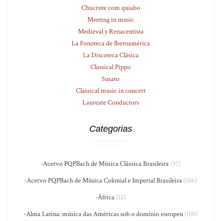
Chucrute com quiabo
Meeting in music
Medieval y Renacentista
La Fonoteca de Iberoamérica
La Discoteca Clásica
Classical Pippo
Susato
Classical music in concert
Laureate Conductors
Categorias
-Acervo PQPBach de Música Clássica Brasileira
(37)
-Acervo PQPBach de Música Colonial e Imperial Brasileira
(186)
-África
(12)
-Alma Latina: música das Américas sob o domínio europeu
(100)