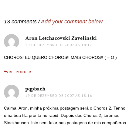
de
Post
13 comments /
Add your comment below
Aron Letchacovski Zavelinski
disse:
19 DE DEZEMBRO DE 2007 ÀS 18:12
CHOROS! EU QUERO CHOROS!! MAIS CHOROS!! ( = O )
RESPONDER
pqpbach
disse:
19 DE DEZEMBRO DE 2007 ÀS 18:16
Calma, Aron, minha próxima postagem será o Choros 2. Tenho
uma boa fila pronta no rapid. Depois dos Choros 2, teremos
Stockhausen. Isto sem falar nas postagens de mis compañeros.