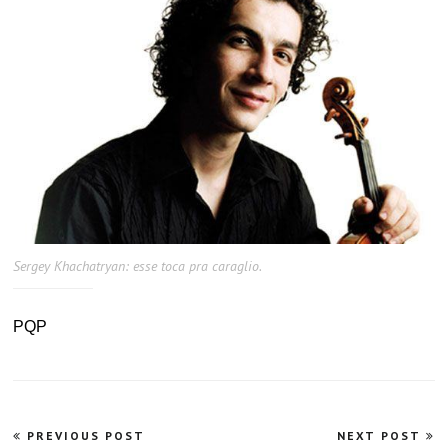
Sergey Khachatryan: esse toca pra caraglio.
PQP
Navegação
PREVIOUS POST
NEXT POST