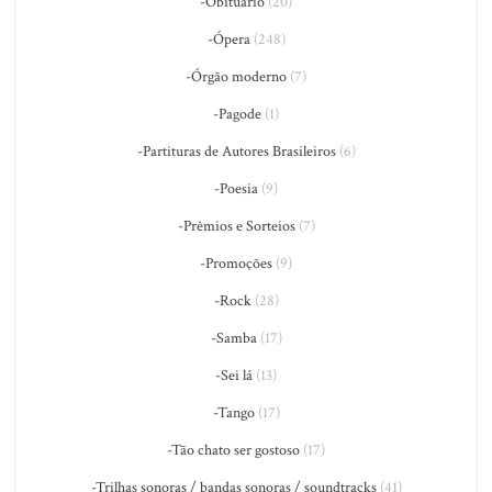
-Obituário
(20)
-Ópera
(248)
-Órgão moderno
(7)
-Pagode
(1)
-Partituras de Autores Brasileiros
(6)
-Poesia
(9)
-Prêmios e Sorteios
(7)
-Promoções
(9)
-Rock
(28)
-Samba
(17)
-Sei lá
(13)
-Tango
(17)
-Tão chato ser gostoso
(17)
-Trilhas sonoras / bandas sonoras / soundtracks
(41)