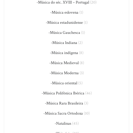
-Música do séc. XVIII – Portugal
(20)
-Música eslovena
(1)
-Música estadunidense
(1)
-Música Gauchesca
(1)
-Música Indiana
(2)
-Música indígena
(8)
-Música Medieval
(8)
-Música Moderna
(3)
-Música oriental
(5)
-Música Polifônica Ibérica
(46)
-Música Rara Brasileira
(3)
-Música Sacra Ortodoxa
(10)
-Natalinas
(45)