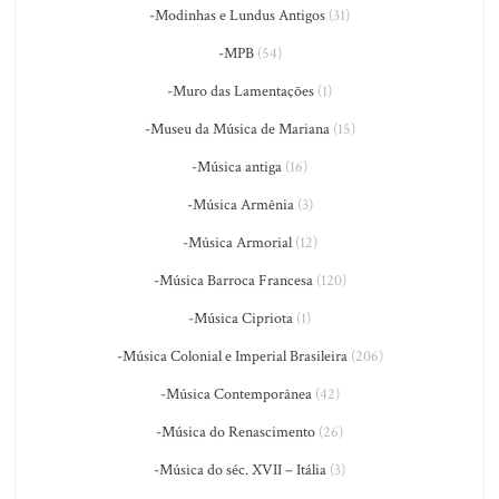
-Modinhas e Lundus Antigos
(31)
-MPB
(54)
-Muro das Lamentações
(1)
-Museu da Música de Mariana
(15)
-Música antiga
(16)
-Música Armênia
(3)
-Música Armorial
(12)
-Música Barroca Francesa
(120)
-Música Cipriota
(1)
-Música Colonial e Imperial Brasileira
(206)
-Música Contemporânea
(42)
-Música do Renascimento
(26)
-Música do séc. XVII – Itália
(3)