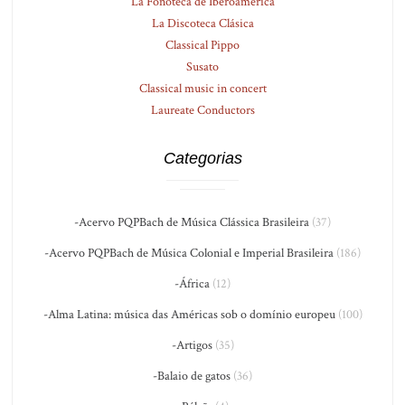
La Fonoteca de Iberoamérica
La Discoteca Clásica
Classical Pippo
Susato
Classical music in concert
Laureate Conductors
Categorias
-Acervo PQPBach de Música Clássica Brasileira
(37)
-Acervo PQPBach de Música Colonial e Imperial Brasileira
(186)
-África
(12)
-Alma Latina: música das Américas sob o domínio europeu
(100)
-Artigos
(35)
-Balaio de gatos
(36)