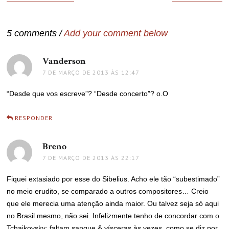
de
Post
5 comments /
Add your comment below
Vanderson
disse:
7 DE MARÇO DE 2013 ÀS 12:47
“Desde que vos escreve”? “Desde concerto”? o.O
RESPONDER
Breno
disse:
7 DE MARÇO DE 2013 ÀS 22:17
Fiquei extasiado por esse do Sibelius. Acho ele tão “subestimado”
no meio erudito, se comparado a outros compositores… Creio
que ele merecia uma atenção ainda maior. Ou talvez seja só aqui
no Brasil mesmo, não sei. Infelizmente tenho de concordar com o
Tchaikovsky: faltam sangue & vísceras às vezes, como se diz por