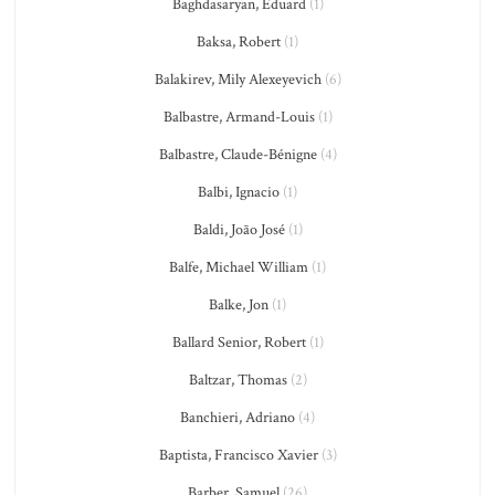
Baghdasaryan, Eduard
(1)
Baksa, Robert
(1)
Balakirev, Mily Alexeyevich
(6)
Balbastre, Armand-Louis
(1)
Balbastre, Claude-Bénigne
(4)
Balbi, Ignacio
(1)
Baldi, João José
(1)
Balfe, Michael William
(1)
Balke, Jon
(1)
Ballard Senior, Robert
(1)
Baltzar, Thomas
(2)
Banchieri, Adriano
(4)
Baptista, Francisco Xavier
(3)
Barber, Samuel
(26)