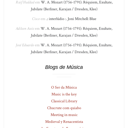
Raif Haddad
em
W. A. Mozart (1756-1791): Réquiem, Exultate,
Jubilate (Berliner, Karajan / Dresden, Klee)
Cisco
em
.: interlúdio :. Joni Mitchell: Blue
Adilson Assis
em
W. A. Mozart (1756-1791): Réquiem, Exultate,
Jubilate (Berliner, Karajan / Dresden, Klee)
José Eduardo
em
W. A. Mozart (1756-1791): Réquiem, Exultate,
Jubilate (Berliner, Karajan / Dresden, Klee)
Blogs de Música
O Ser da Música
Music is the key
Classical Library
Chucrute com quiabo
Meeting in music
Medieval y Renacentista