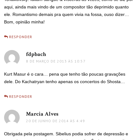
aqui, ainda mais vindo de um compositor tão deprimido quanto
ele. Romantismo demais pra quem vivia na fossa, ouso dizer…
Bom, opinião minha!
RESPONDER
fdpbach
disse:
8 DE MARÇO DE 2013 ÀS 10:57
Kurt Masur é o cara… pena que tenho tão poucas gravações
dele. Do Kachatryan tenho apenas os concertos do Shosta…
RESPONDER
Marcia Alves
disse:
20 DE JUNHO DE 2014 ÀS 4:49
Obrigada pela postagem. Sibelius podia sofrer de depressão e