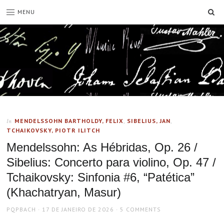
SE
MENU
MENDELSSOHN BARTHOLDY, FELIX
,
SIBELIUS, JAN
,
In
TCHAIKOVSKY, PIOTR ILITCH
Mendelssohn: As Hébridas, Op. 26 /
Sibelius: Concerto para violino, Op. 47 /
Tchaikovsky: Sinfonia #6, “Patética”
(Khachatryan, Masur)
AUTHOR
POSTED
PQPBACH
17 DE JANEIRO DE 2026
5 COMMENTS
ON