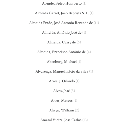
Allende, Pedro Humberto
(1)
Almeida Garret, João Baptista S. L.
(1)
Almeida Prado, José Antônio Rezende de
(11)
Almeida, Antônio José de
(1)
Almeida, Cussy de
(6)
Almeida, Francisco António de
(4)
Altenburg, Michael
(1)
Alvarenga, Manuel Inácio da Silva
(1)
Alves, J. Orlando
(1)
Alves, José
(5)
Alves, Mateus
(1)
Alwyn, William
(2)
Amaral Vieira, José Carlos
(13)