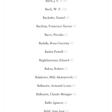
Bach, J. S.
(870)
Bach, W. F.
(33)
Bacheler, Daniel
(2)
Bachixa, Francisco Xavier
(1)
Bacri, Nicolas
(1)
Badalla, Rosa Giacinta
(1)
Baden Powell
(2)
Baghdasaryan, Eduard
(1)
Baksa, Robert
(1)
Balakirev, Mily Alexeyevich
(6)
Balbastre, Armand-Louis
(1)
Balbastre, Claude-Bénigne
(4)
Balbi, Ignacio
(1)
Baldi, João José
(1)