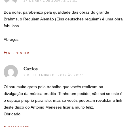
24 DE ABRIL DE 2009 ÀS 19:01
Boa noite, parabenizo pela qualidade das obras do grande
Brahms, o Requiem Alemão (Eins deutsches requiem) é uma obra
fabulosa.
Abraços
RESPONDER
Carlos
disse:
2 DE SETEMBRO DE 2012 ÀS 20:33
Oi sou muito grato pelo trabalho que vocês realizam na
divulgação da música erudita. Tenho um pedido, não sei se este é
o espaço próprio para isto, mas se vocês puderam revalidar o link
deste disco do Antonio Meneses ficaria muito feliz.
Obrigado.