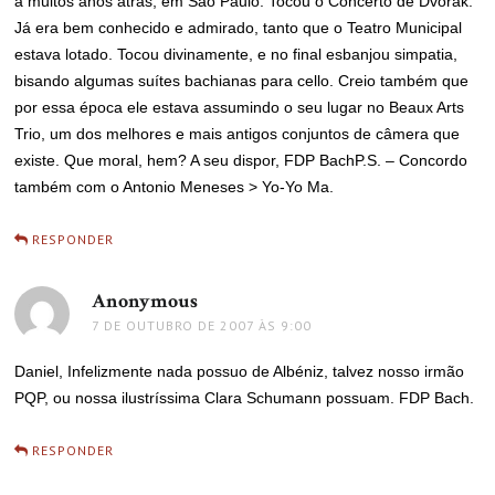
a muitos anos atrás, em São Paulo. Tocou o Concerto de Dvorak.
Já era bem conhecido e admirado, tanto que o Teatro Municipal
estava lotado. Tocou divinamente, e no final esbanjou simpatia,
bisando algumas suítes bachianas para cello. Creio também que
por essa época ele estava assumindo o seu lugar no Beaux Arts
Trio, um dos melhores e mais antigos conjuntos de câmera que
existe. Que moral, hem? A seu dispor, FDP BachP.S. – Concordo
também com o Antonio Meneses > Yo-Yo Ma.
RESPONDER
Anonymous
disse:
7 DE OUTUBRO DE 2007 ÀS 9:00
Daniel, Infelizmente nada possuo de Albéniz, talvez nosso irmão
PQP, ou nossa ilustríssima Clara Schumann possuam. FDP Bach.
RESPONDER