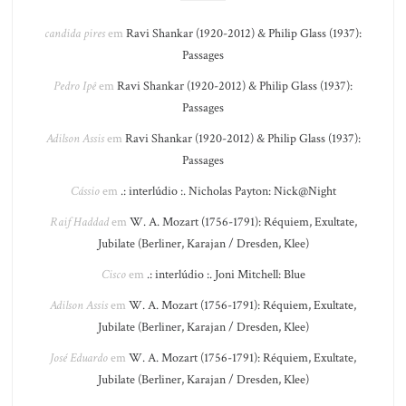
candida pires
em
Ravi Shankar (1920-2012) & Philip Glass (1937):
Passages
Pedro Ipê
em
Ravi Shankar (1920-2012) & Philip Glass (1937):
Passages
Adilson Assis
em
Ravi Shankar (1920-2012) & Philip Glass (1937):
Passages
Cássio
em
.: interlúdio :. Nicholas Payton: Nick@Night
Raif Haddad
em
W. A. Mozart (1756-1791): Réquiem, Exultate,
Jubilate (Berliner, Karajan / Dresden, Klee)
Cisco
em
.: interlúdio :. Joni Mitchell: Blue
Adilson Assis
em
W. A. Mozart (1756-1791): Réquiem, Exultate,
Jubilate (Berliner, Karajan / Dresden, Klee)
José Eduardo
em
W. A. Mozart (1756-1791): Réquiem, Exultate,
Jubilate (Berliner, Karajan / Dresden, Klee)