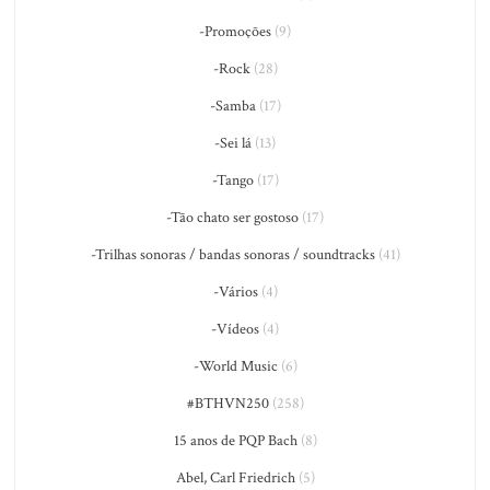
-Promoções
(9)
-Rock
(28)
-Samba
(17)
-Sei lá
(13)
-Tango
(17)
-Tão chato ser gostoso
(17)
-Trilhas sonoras / bandas sonoras / soundtracks
(41)
-Vários
(4)
-Vídeos
(4)
-World Music
(6)
#BTHVN250
(258)
15 anos de PQP Bach
(8)
Abel, Carl Friedrich
(5)