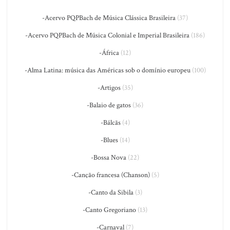
-Acervo PQPBach de Música Clássica Brasileira
(37)
-Acervo PQPBach de Música Colonial e Imperial Brasileira
(186)
-África
(12)
-Alma Latina: música das Américas sob o domínio europeu
(100)
-Artigos
(35)
-Balaio de gatos
(36)
-Bálcãs
(4)
-Blues
(14)
-Bossa Nova
(22)
-Canção francesa (Chanson)
(5)
-Canto da Sibila
(3)
-Canto Gregoriano
(13)
-Carnaval
(7)