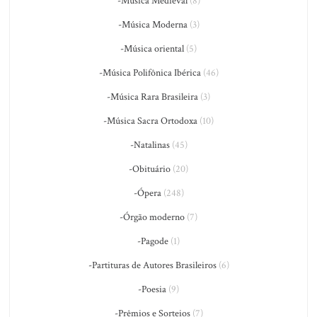
-Música Medieval
(8)
-Música Moderna
(3)
-Música oriental
(5)
-Música Polifônica Ibérica
(46)
-Música Rara Brasileira
(3)
-Música Sacra Ortodoxa
(10)
-Natalinas
(45)
-Obituário
(20)
-Ópera
(248)
-Órgão moderno
(7)
-Pagode
(1)
-Partituras de Autores Brasileiros
(6)
-Poesia
(9)
-Prêmios e Sorteios
(7)