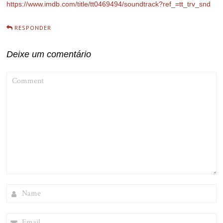
https://www.imdb.com/title/tt0469494/soundtrack?ref_=tt_trv_snd
RESPONDER
Deixe um comentário
COMMENT
NAME
EMAIL