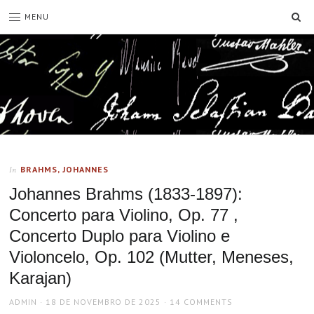
SE
MENU
BRAHMS, JOHANNES
In
Johannes Brahms (1833-1897):
Concerto para Violino, Op. 77 ,
Concerto Duplo para Violino e
Violoncelo, Op. 102 (Mutter, Meneses,
Karajan)
AUTHOR
POSTED
ADMIN
18 DE NOVEMBRO DE 2025
14 COMMENTS
ON