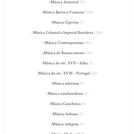
-Música Armorial
(12)
-Música Barroca Francesa
(120)
-Música Cipriota
(1)
-Música Colonial e Imperial Brasileira
(206)
-Música Contemporânea
(42)
-Música do Renascimento
(26)
-Música do séc. XVII – Itália
(3)
-Música do séc. XVIII – Portugal
(20)
-Música eslovena
(1)
-Música estadunidense
(1)
-Música Gauchesca
(1)
-Música Indiana
(2)
-Música indígena
(8)