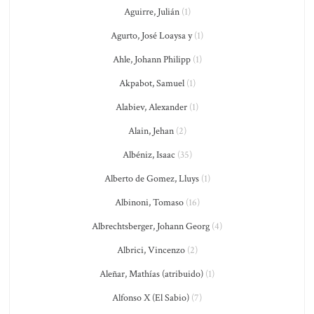
Aguirre, Julián
(1)
Agurto, José Loaysa y
(1)
Ahle, Johann Philipp
(1)
Akpabot, Samuel
(1)
Alabiev, Alexander
(1)
Alain, Jehan
(2)
Albéniz, Isaac
(35)
Alberto de Gomez, Lluys
(1)
Albinoni, Tomaso
(16)
Albrechtsberger, Johann Georg
(4)
Albrici, Vincenzo
(2)
Aleñar, Mathías (atribuido)
(1)
Alfonso X (El Sabio)
(7)