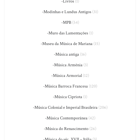
-Livros
(1)
-Modinhas e Lundus Antigos
(31)
-MPB
(54)
-Muro das Lamentações
(1)
-Museu da Música de Mariana
(15)
-Música antiga
(16)
-Música Armênia
(3)
-Música Armorial
(12)
-Música Barroca Francesa
(120)
-Música Cipriota
(1)
-Música Colonial e Imperial Brasileira
(206)
-Música Contemporânea
(42)
-Música do Renascimento
(26)
-Música do séc. XVII – Itália
(3)