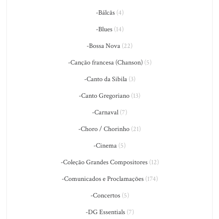
-Bálcãs
(4)
-Blues
(14)
-Bossa Nova
(22)
-Canção francesa (Chanson)
(5)
-Canto da Sibila
(3)
-Canto Gregoriano
(13)
-Carnaval
(7)
-Choro / Chorinho
(21)
-Cinema
(5)
-Coleção Grandes Compositores
(12)
-Comunicados e Proclamações
(174)
-Concertos
(5)
-DG Essentials
(7)