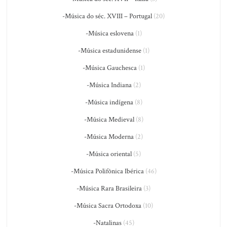
-Música do séc. XVIII – Portugal
(20)
-Música eslovena
(1)
-Música estadunidense
(1)
-Música Gauchesca
(1)
-Música Indiana
(2)
-Música indígena
(8)
-Música Medieval
(8)
-Música Moderna
(2)
-Música oriental
(5)
-Música Polifônica Ibérica
(46)
-Música Rara Brasileira
(3)
-Música Sacra Ortodoxa
(10)
-Natalinas
(45)