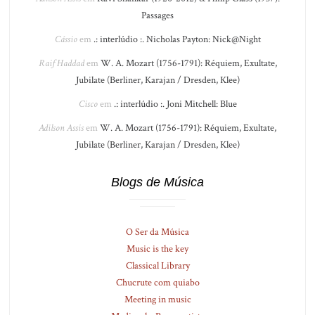
Passages
Cássio
em
.: interlúdio :. Nicholas Payton: Nick@Night
Raif Haddad
em
W. A. Mozart (1756-1791): Réquiem, Exultate,
Jubilate (Berliner, Karajan / Dresden, Klee)
Cisco
em
.: interlúdio :. Joni Mitchell: Blue
Adilson Assis
em
W. A. Mozart (1756-1791): Réquiem, Exultate,
Jubilate (Berliner, Karajan / Dresden, Klee)
Blogs de Música
O Ser da Música
Music is the key
Classical Library
Chucrute com quiabo
Meeting in music