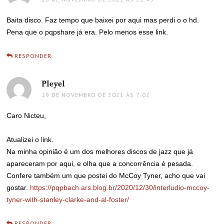
Baita disco. Faz tempo que baixei por aqui mas perdi o o hd.
Pena que o pqpshare já era. Pelo menos esse link.
RESPONDER
Pleyel
disse:
19 DE NOVEMBRO DE 2021 ÀS 7:02
Caro Nicteu,
Atualizei o link.
Na minha opinião é um dos melhores discos de jazz que já
apareceram por aqui, e olha que a concorrência é pesada.
Confere também um que postei do McCoy Tyner, acho que vai
gostar.
https://pqpbach.ars.blog.br/2020/12/30/interludio-mccoy-
tyner-with-stanley-clarke-and-al-foster/
RESPONDER