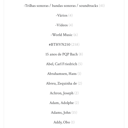
-Trilhas sonoras / bandas sonoras / soundtracks
(41)
-Vários
(4)
-Vídeos
(4)
-World Music
(6)
#BTHVN250
(258)
15 anos de PQP Bach
(8)
Abel, Carl Friedrich
(5)
Abrahamsen, Hans
(1)
Abreu, Zequinha de
(2)
Achron, Joseph
(2)
Adam, Adolphe
(2)
Adams, John
(15)
Addy, Obo
(1)