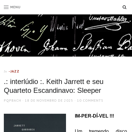
SE
MENU
-JAZZ
In
.: interlúdio :. Keith Jarrett e seu
Quarteto Escandinavo: Sleeper
AUTHOR
POSTED
PQPBACH
18 DE NOVEMBRO DE 2025
10 COMMENTS
ON
IM-PER-DÍ-VEL !!!
Um tremendo disco.