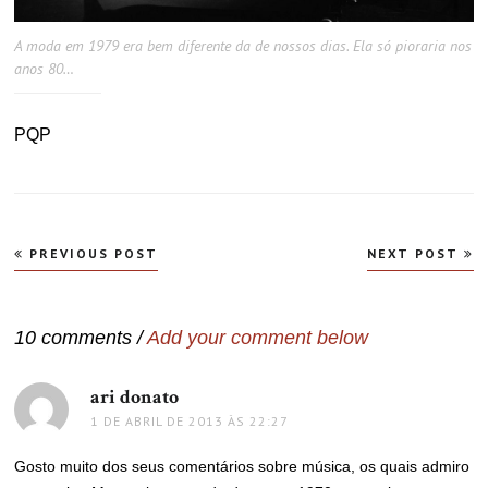
A moda em 1979 era bem diferente da de nossos dias. Ela só pioraria nos
anos 80…
PQP
Navegação
PREVIOUS POST
NEXT POST
de
Post
10 comments /
Add your comment below
ari donato
disse:
1 DE ABRIL DE 2013 ÀS 22:27
Gosto muito dos seus comentários sobre música, os quais admiro