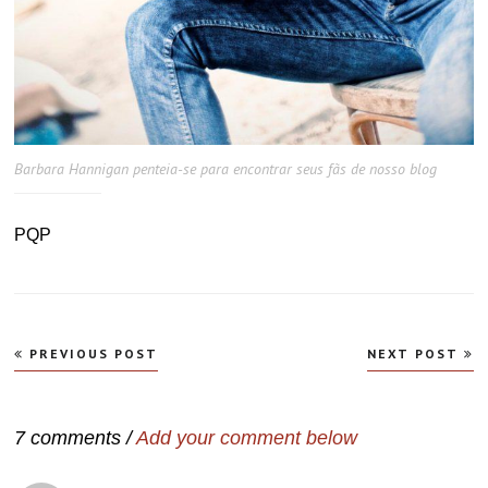
Barbara Hannigan penteia-se para encontrar seus fãs de nosso blog
PQP
Navegação
PREVIOUS POST
NEXT POST
de
Post
7 comments /
Add your comment below