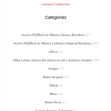
Laureate Conductors
Categorias
-Acervo PQPBach de Música Clássica Brasileira
(37)
-Acervo PQPBach de Música Colonial e Imperial Brasileira
(186)
-África
(12)
-Alma Latina: música das Américas sob o domínio europeu
(100)
-Artigos
(35)
-Balaio de gatos
(36)
-Bálcãs
(4)
-Blues
(14)
-Bossa Nova
(22)
-Canção francesa (Chanson)
(5)