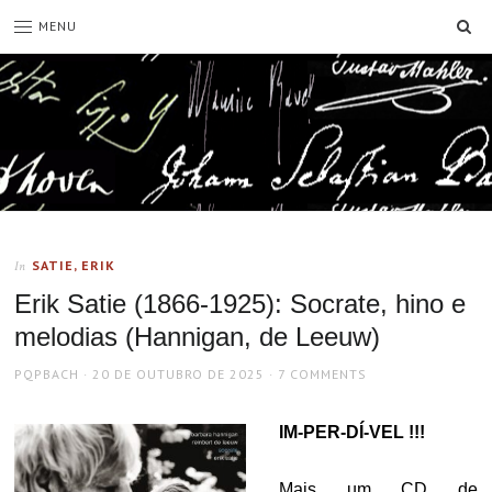
SE
MENU
SATIE, ERIK
In
Erik Satie (1866-1925): Socrate, hino e
melodias (Hannigan, de Leeuw)
AUTHOR
POSTED
PQPBACH
20 DE OUTUBRO DE 2025
7 COMMENTS
ON
IM-PER-DÍ-VEL !!!
Mais um CD de