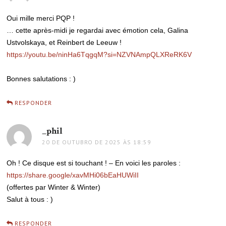
Oui mille merci PQP !
… cette après-midi je regardai avec émotion cela, Galina
Ustvolskaya, et Reinbert de Leeuw !
https://youtu.be/ninHa6TqgqM?si=NZVNAmpQLXReRK6V
Bonnes salutations : )
RESPONDER
_phil
disse:
20 DE OUTUBRO DE 2025 ÀS 18:59
Oh ! Ce disque est si touchant ! – En voici les paroles :
https://share.google/xavMHi06bEaHUWiII
(offertes par Winter & Winter)
Salut à tous : )
RESPONDER