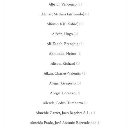
Albrici, Vincenzo
(2)
Aleñar, Mathías (atribuido)
(1)
Alfonso X (El Sabio)
(7)
Alfvén, Hugo
(2)
Ali-Zadeh, Franghiz
(2)
Alimonda, Heitor
(1)
Alison, Richard
(1)
Alkan, Charles-Valentin
(2)
Allegri, Gregorio
(5)
Allegri, Lorenzo
(1)
Allende, Pedro Humberto
(1)
Almeida Garret, João Baptista S. L.
(1)
Almeida Prado, José Antônio Rezende de
(11)