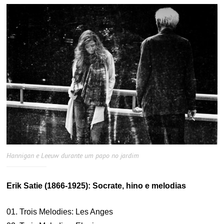
Hannigan e Leeuw durante um papo no jardim
Erik Satie (1866-1925): Socrate, hino e melodias
01. Trois Melodies: Les Anges