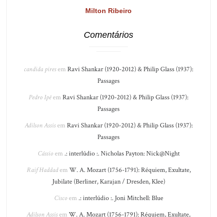
Milton Ribeiro
Comentários
candida pires
em
Ravi Shankar (1920-2012) & Philip Glass (1937):
Passages
Pedro Ipê
em
Ravi Shankar (1920-2012) & Philip Glass (1937):
Passages
Adilson Assis
em
Ravi Shankar (1920-2012) & Philip Glass (1937):
Passages
Cássio
em
.: interlúdio :. Nicholas Payton: Nick@Night
Raif Haddad
em
W. A. Mozart (1756-1791): Réquiem, Exultate,
Jubilate (Berliner, Karajan / Dresden, Klee)
Cisco
em
.: interlúdio :. Joni Mitchell: Blue
Adilson Assis
em
W. A. Mozart (1756-1791): Réquiem, Exultate,