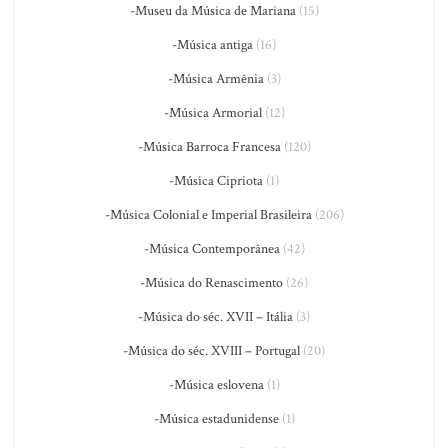
-Museu da Música de Mariana
(15)
-Música antiga
(16)
-Música Armênia
(3)
-Música Armorial
(12)
-Música Barroca Francesa
(120)
-Música Cipriota
(1)
-Música Colonial e Imperial Brasileira
(206)
-Música Contemporânea
(42)
-Música do Renascimento
(26)
-Música do séc. XVII – Itália
(3)
-Música do séc. XVIII – Portugal
(20)
-Música eslovena
(1)
-Música estadunidense
(1)