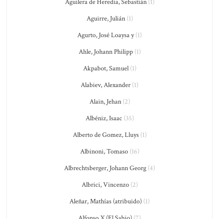
Aguilera de Heredia, Sebastián
(1)
Aguirre, Julián
(1)
Agurto, José Loaysa y
(1)
Ahle, Johann Philipp
(1)
Akpabot, Samuel
(1)
Alabiev, Alexander
(1)
Alain, Jehan
(2)
Albéniz, Isaac
(35)
Alberto de Gomez, Lluys
(1)
Albinoni, Tomaso
(16)
Albrechtsberger, Johann Georg
(4)
Albrici, Vincenzo
(2)
Aleñar, Mathías (atribuido)
(1)
Alfonso X (El Sabio)
(7)