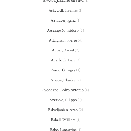
Arvelos, Januário da Silva
(1)
Ashewell, Thomas
(1)
Aßmayer, Ignaz
(1)
Assumpção, Isidoro
(2)
Attaignant, Pierre
(4)
Auber, Daniel
(2)
Auerbach, Lera
(3)
Auric, Georges
(3)
Avison, Charles
(2)
Avondano, Pedro Antonio
(4)
Azzaiolo, Filippo
(1)
Babadjanian, Arno
(2)
Babell, William
(1)
Babo, Lamartine
(1)