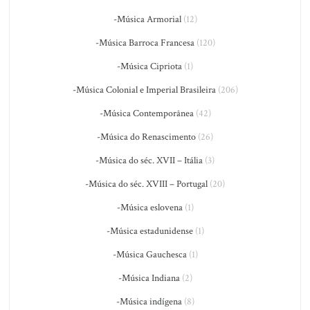
-Música Armorial
(12)
-Música Barroca Francesa
(120)
-Música Cipriota
(1)
-Música Colonial e Imperial Brasileira
(206)
-Música Contemporânea
(42)
-Música do Renascimento
(26)
-Música do séc. XVII – Itália
(3)
-Música do séc. XVIII – Portugal
(20)
-Música eslovena
(1)
-Música estadunidense
(1)
-Música Gauchesca
(1)
-Música Indiana
(2)
-Música indígena
(8)