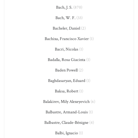
Bach, J. S.
(870)
Bach, W. F.
(33)
Bacheler, Daniel
(2)
Bachixa, Francisco Xavier
(1)
Bacri, Nicolas
(1)
Badalla, Rosa Giacinta
(1)
Baden Powell
(2)
Baghdasaryan, Eduard
(1)
Baksa, Robert
(1)
Balakirev, Mily Alexeyevich
(6)
Balbastre, Armand-Louis
(1)
Balbastre, Claude-Bénigne
(4)
Balbi, Ignacio
(1)