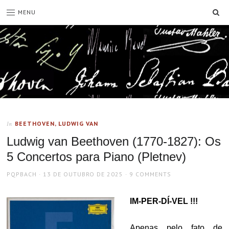
SE
MENU
BEETHOVEN, LUDWIG VAN
In
Ludwig van Beethoven (1770-1827): Os
5 Concertos para Piano (Pletnev)
AUTHOR
POSTED
PQPBACH
13 DE OUTUBRO DE 2025
9 COMMENTS
ON
IM-PER-DÍ-VEL !!!
Apenas pelo fato de