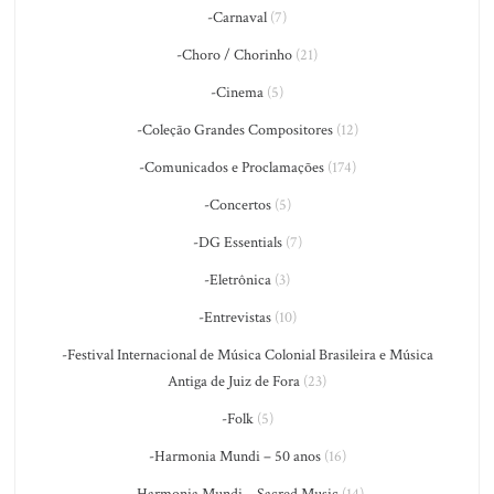
-Carnaval
(7)
-Choro / Chorinho
(21)
-Cinema
(5)
-Coleção Grandes Compositores
(12)
-Comunicados e Proclamações
(174)
-Concertos
(5)
-DG Essentials
(7)
-Eletrônica
(3)
-Entrevistas
(10)
-Festival Internacional de Música Colonial Brasileira e Música
Antiga de Juiz de Fora
(23)
-Folk
(5)
-Harmonia Mundi – 50 anos
(16)
-Harmonia Mundi – Sacred Music
(14)