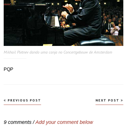
Mikhail Pletnev dando uma canja no Concertgebouw de Amsterdam
PQP
Navegação
PREVIOUS POST
NEXT POST
de
Post
9 comments /
Add your comment below