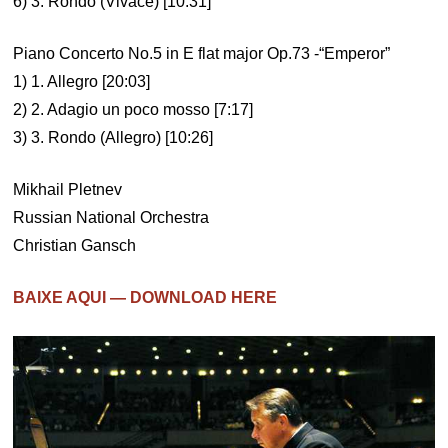
6) 3. Rondo (Vivace) [10:31]
Piano Concerto No.5 in E flat major Op.73 -“Emperor”
1) 1. Allegro [20:03]
2) 2. Adagio un poco mosso [7:17]
3) 3. Rondo (Allegro) [10:26]
Mikhail Pletnev
Russian National Orchestra
Christian Gansch
BAIXE AQUI — DOWNLOAD HERE