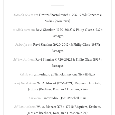
Marcelo devoto
em
Dmitri Shostakovich (1906-1975): Canções e
Valsas (coisa rara)
candida pires
em
Ravi Shankar (1920-2012) & Philip Glass (1937):
Passages
Pedro Ipê
em
Ravi Shankar (1920-2012) & Philip Glass (1937):
Passages
Adilson Assis
em
Ravi Shankar (1920-2012) & Philip Glass (1937):
Passages
Cássio
em
.: interlúdio :. Nicholas Payton: Nick@Night
Raif Haddad
em
W. A. Mozart (1756-1791): Réquiem, Exultate,
Jubilate (Berliner, Karajan / Dresden, Klee)
Cisco
em
.: interlúdio :. Joni Mitchell: Blue
Adilson Assis
em
W. A. Mozart (1756-1791): Réquiem, Exultate,
Jubilate (Berliner, Karajan / Dresden, Klee)