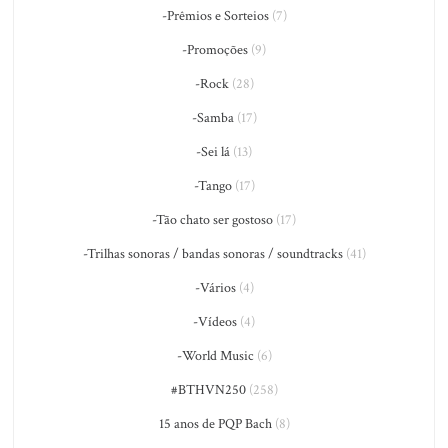
-Prêmios e Sorteios
(7)
-Promoções
(9)
-Rock
(28)
-Samba
(17)
-Sei lá
(13)
-Tango
(17)
-Tão chato ser gostoso
(17)
-Trilhas sonoras / bandas sonoras / soundtracks
(41)
-Vários
(4)
-Vídeos
(4)
-World Music
(6)
#BTHVN250
(258)
15 anos de PQP Bach
(8)