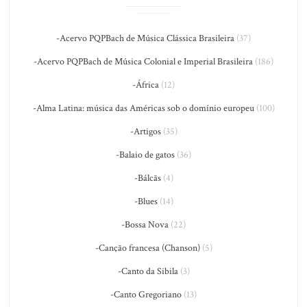
-Acervo PQPBach de Música Clássica Brasileira
(37)
-Acervo PQPBach de Música Colonial e Imperial Brasileira
(186)
-África
(12)
-Alma Latina: música das Américas sob o domínio europeu
(100)
-Artigos
(35)
-Balaio de gatos
(36)
-Bálcãs
(4)
-Blues
(14)
-Bossa Nova
(22)
-Canção francesa (Chanson)
(5)
-Canto da Sibila
(3)
-Canto Gregoriano
(13)