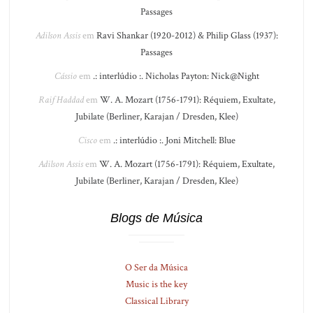
Passages
Adilson Assis
em
Ravi Shankar (1920-2012) & Philip Glass (1937):
Passages
Cássio
em
.: interlúdio :. Nicholas Payton: Nick@Night
Raif Haddad
em
W. A. Mozart (1756-1791): Réquiem, Exultate,
Jubilate (Berliner, Karajan / Dresden, Klee)
Cisco
em
.: interlúdio :. Joni Mitchell: Blue
Adilson Assis
em
W. A. Mozart (1756-1791): Réquiem, Exultate,
Jubilate (Berliner, Karajan / Dresden, Klee)
Blogs de Música
O Ser da Música
Music is the key
Classical Library