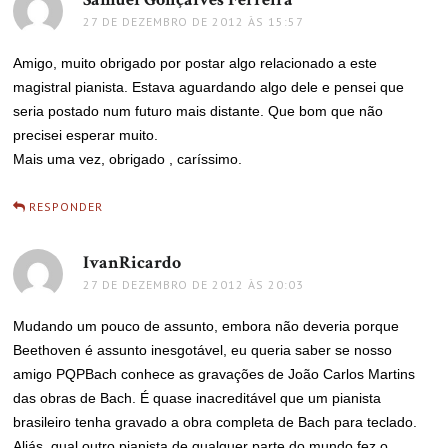
27 DE DEZEMBRO DE 2012 ÀS 15:57
Amigo, muito obrigado por postar algo relacionado a este
magistral pianista. Estava aguardando algo dele e pensei que
seria postado num futuro mais distante. Que bom que não
precisei esperar muito.
Mais uma vez, obrigado , caríssimo.
RESPONDER
IvanRicardo
disse:
27 DE DEZEMBRO DE 2012 ÀS 20:03
Mudando um pouco de assunto, embora não deveria porque
Beethoven é assunto inesgotável, eu queria saber se nosso
amigo PQPBach conhece as gravações de João Carlos Martins
das obras de Bach. É quase inacreditável que um pianista
brasileiro tenha gravado a obra completa de Bach para teclado.
Aliás, qual outro pianista de qualquer parte do mundo fez o