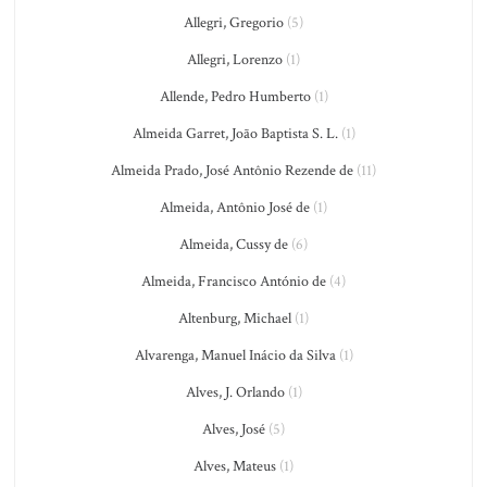
Allegri, Gregorio
(5)
Allegri, Lorenzo
(1)
Allende, Pedro Humberto
(1)
Almeida Garret, João Baptista S. L.
(1)
Almeida Prado, José Antônio Rezende de
(11)
Almeida, Antônio José de
(1)
Almeida, Cussy de
(6)
Almeida, Francisco António de
(4)
Altenburg, Michael
(1)
Alvarenga, Manuel Inácio da Silva
(1)
Alves, J. Orlando
(1)
Alves, José
(5)
Alves, Mateus
(1)