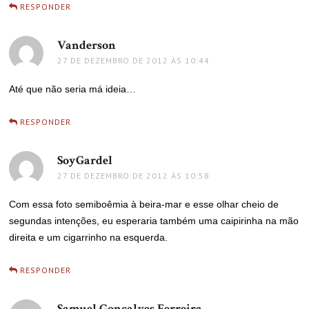
RESPONDER
Vanderson
disse:
27 DE DEZEMBRO DE 2012 ÀS 10:44
Até que não seria má ideia…
RESPONDER
SoyGardel
disse:
27 DE DEZEMBRO DE 2012 ÀS 10:58
Com essa foto semiboêmia à beira-mar e esse olhar cheio de
segundas intenções, eu esperaria também uma caipirinha na mão
direita e um cigarrinho na esquerda.
RESPONDER
Samuel Gonçalves Ferreira
disse: