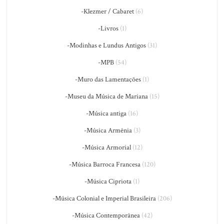
-Klezmer / Cabaret
(6)
-Livros
(1)
-Modinhas e Lundus Antigos
(31)
-MPB
(54)
-Muro das Lamentações
(1)
-Museu da Música de Mariana
(15)
-Música antiga
(16)
-Música Armênia
(3)
-Música Armorial
(12)
-Música Barroca Francesa
(120)
-Música Cipriota
(1)
-Música Colonial e Imperial Brasileira
(206)
-Música Contemporânea
(42)