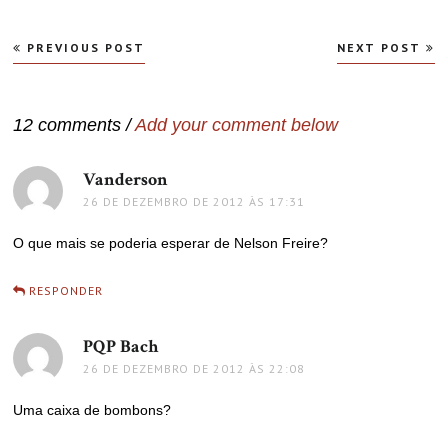
Navegação
PREVIOUS POST
NEXT POST
de
Post
12 comments /
Add your comment below
Vanderson
disse:
26 DE DEZEMBRO DE 2012 ÀS 17:31
O que mais se poderia esperar de Nelson Freire?
RESPONDER
PQP Bach
disse:
26 DE DEZEMBRO DE 2012 ÀS 22:08
Uma caixa de bombons?