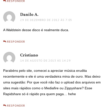
RESPONDER
Danilo A.
disse:
29 DE DEZEMBRO DE 2012 ÀS 7:05
A Waldstein desse disco é realmente duca.
RESPONDER
Cristiano
disse:
14 DE AGOSTO DE 2013 ÀS 14:29
Parabéns pelo site, comecei a apreciar música erudita
recentemente e ele é uma verdadeira mina de ouro. Mas deixo
uma sugestão: Por que você não faz o upload dos arquivos em
sites mais rápidos como o Mediafire ou Zippyshare? Esse
Rapidshare só é rápido pra quem paga… hehe
RESPONDER