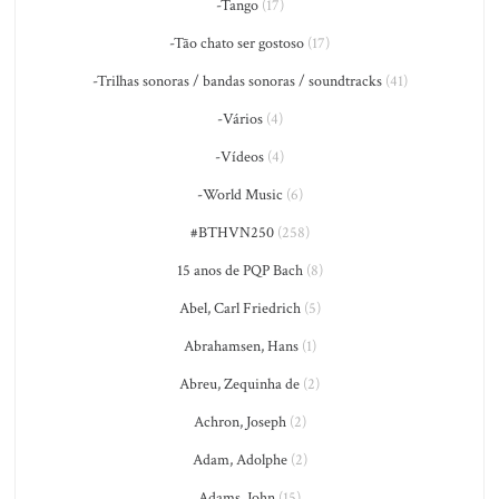
-Tango
(17)
-Tão chato ser gostoso
(17)
-Trilhas sonoras / bandas sonoras / soundtracks
(41)
-Vários
(4)
-Vídeos
(4)
-World Music
(6)
#BTHVN250
(258)
15 anos de PQP Bach
(8)
Abel, Carl Friedrich
(5)
Abrahamsen, Hans
(1)
Abreu, Zequinha de
(2)
Achron, Joseph
(2)
Adam, Adolphe
(2)
Adams, John
(15)