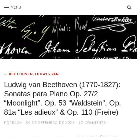
SE
MENU
BEETHOVEN, LUDWIG VAN
In
Ludwig van Beethoven (1770-1827):
Sonatas para Piano Op. 27/2
“Moonlight”, Op. 53 “Waldstein”, Op.
81a “Les adieux” & Op. 110 (Freire)
AUTHOR
POSTED
PQPBACH
30 DE SETEMBRO DE 2025
12 COMMENTS
ON