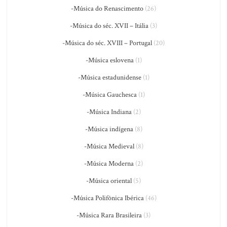
-Música do Renascimento
(26)
-Música do séc. XVII – Itália
(3)
-Música do séc. XVIII – Portugal
(20)
-Música eslovena
(1)
-Música estadunidense
(1)
-Música Gauchesca
(1)
-Música Indiana
(2)
-Música indígena
(8)
-Música Medieval
(8)
-Música Moderna
(2)
-Música oriental
(5)
-Música Polifônica Ibérica
(46)
-Música Rara Brasileira
(3)