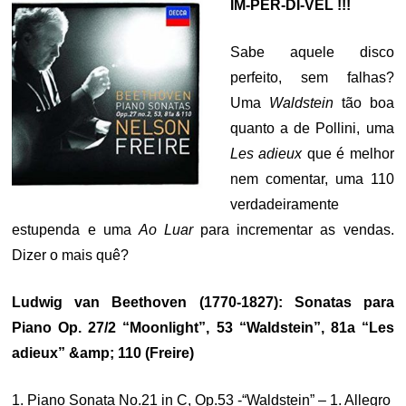
IM-PER-DÍ-VEL !!!
Sabe aquele disco
perfeito, sem falhas?
Uma
Waldstein
tão boa
quanto a de Pollini, uma
Les adieux
que é melhor
nem comentar, uma 110
verdadeiramente
estupenda e uma
Ao Luar
para incrementar as vendas.
Dizer o mais quê?
Ludwig van Beethoven (1770-1827): Sonatas para
Piano Op. 27/2 “Moonlight”, 53 “Waldstein”, 81a “Les
adieux” &amp; 110 (Freire)
1. Piano Sonata No.21 in C, Op.53 -“Waldstein” – 1. Allegro