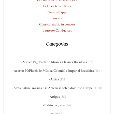
La Discoteca Clásica
Classical Pippo
Susato
Classical music in concert
Laureate Conductors
Categorias
-Acervo PQPBach de Música Clássica Brasileira
(37)
-Acervo PQPBach de Música Colonial e Imperial Brasileira
(186)
-África
(12)
-Alma Latina: música das Américas sob o domínio europeu
(100)
-Artigos
(35)
-Balaio de gatos
(36)
-Bálcãs
(4)