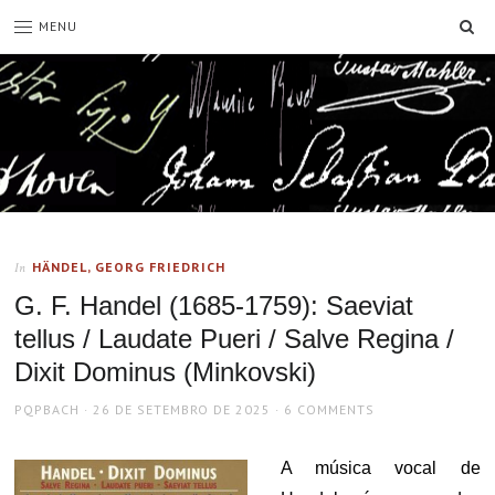
SE
MENU
HÄNDEL, GEORG FRIEDRICH
In
G. F. Handel (1685-1759): Saeviat
tellus / Laudate Pueri / Salve Regina /
Dixit Dominus (Minkovski)
AUTHOR
POSTED
PQPBACH
26 DE SETEMBRO DE 2025
6 COMMENTS
ON
A música vocal de