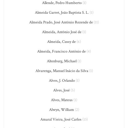
Allende, Pedro Humberto
(1)
Almeida Garret, João Baptista S. L.
(1)
Almeida Prado, José Antônio Rezende de
(11)
Almeida, Antônio José de
(1)
Almeida, Cussy de
(6)
Almeida, Francisco António de
(4)
Altenburg, Michael
(1)
Alvarenga, Manuel Inácio da Silva
(1)
Alves, J. Orlando
(1)
Alves, José
(5)
Alves, Mateus
(1)
Alwyn, William
(2)
Amaral Vieira, José Carlos
(13)