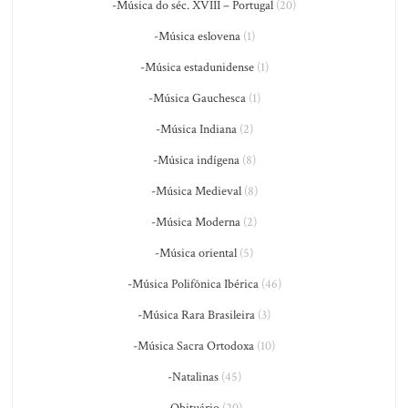
-Música do séc. XVIII – Portugal
(20)
-Música eslovena
(1)
-Música estadunidense
(1)
-Música Gauchesca
(1)
-Música Indiana
(2)
-Música indígena
(8)
-Música Medieval
(8)
-Música Moderna
(2)
-Música oriental
(5)
-Música Polifônica Ibérica
(46)
-Música Rara Brasileira
(3)
-Música Sacra Ortodoxa
(10)
-Natalinas
(45)
-Obituário
(20)