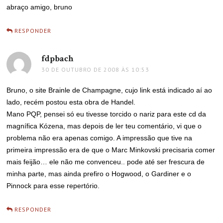
abraço amigo, bruno
RESPONDER
fdpbach
disse:
30 DE OUTUBRO DE 2008 ÀS 10:53
Bruno, o site Brainle de Champagne, cujo link está indicado aí ao
lado, recém postou esta obra de Handel.
Mano PQP, pensei só eu tivesse torcido o nariz para este cd da
magnífica Kózena, mas depois de ler teu comentário, vi que o
problema não era apenas comigo. A impressão que tive na
primeira impressão era de que o Marc Minkovski precisaria comer
mais feijão… ele não me convenceu.. pode até ser frescura de
minha parte, mas ainda prefiro o Hogwood, o Gardiner e o
Pinnock para esse repertório.
RESPONDER