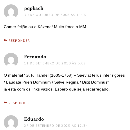
pqpbach
disse:
30 DE OUTUBRO DE 2008 ÀS 11:02
Comer feijão ou a Kózena! Muito fraco o MM.
RESPONDER
Fernando
disse:
11 DE SETEMBRO DE 2010 ÀS 3:08
O material “G. F. Handel (1685-1759) – Saeviat tellus inter rigores
/ Laudate Pueri Dominum / Salve Regina / Dixit Dominus”
já está com os links vazios. Espero que seja recarregado.
RESPONDER
Eduardo
disse:
27 DE SETEMBRO DE 2025 ÀS 12:34