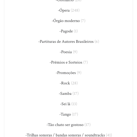
-Ópera
(248)
-Órgão moderno
(7)
-Pagode
(1)
-Partituras de Autores Brasileiros
(6)
-Poesia
(9)
-Prêmios e Sorteios
(7)
-Promoções
(9)
-Rock
(28)
-Samba
(17)
-Sei lá
(13)
-Tango
(17)
-Tão chato ser gostoso
(17)
-Trilhas sonoras / bandas sonoras / soundtracks
(41)