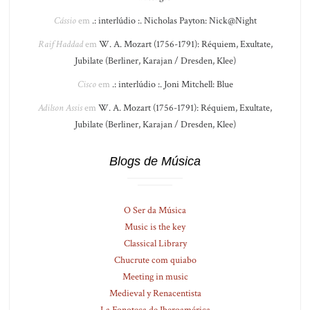
Cássio
em
.: interlúdio :. Nicholas Payton: Nick@Night
Raif Haddad
em
W. A. Mozart (1756-1791): Réquiem, Exultate,
Jubilate (Berliner, Karajan / Dresden, Klee)
Cisco
em
.: interlúdio :. Joni Mitchell: Blue
Adilson Assis
em
W. A. Mozart (1756-1791): Réquiem, Exultate,
Jubilate (Berliner, Karajan / Dresden, Klee)
Blogs de Música
O Ser da Música
Music is the key
Classical Library
Chucrute com quiabo
Meeting in music
Medieval y Renacentista
La Fonoteca de Iberoamérica