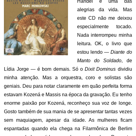
Handel é uma das
alegrias da vida. Mas
este CD não me deixou
especialmente tocado.
Nada interrompeu minha
leitura. OK, o livro que
estou lendo —
Diante do
Manto do Soldado
, de
Lídia Jorge — é bom demais. Só o
Dixit Dominus
dividiu
minha atenção. Mas a orquestra, coro e solistas são
geniais. Deu para notar claramente em quão perfeita forma
estavam Kozená e Massis na época da gravação. Eu tenho
enorme paixão por Kozená, reconheço sua voz de longe.
Gosto também de sua mania de se apresentar tantas vezes
sem maquiagem, apesar da idade. As mulheres ficam
espantadas quando ela chega na Filarmônica de Berlim