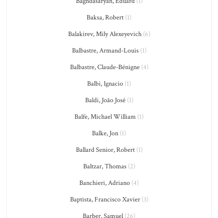
Baghdasaryan, Eduard
(1)
Baksa, Robert
(1)
Balakirev, Mily Alexeyevich
(6)
Balbastre, Armand-Louis
(1)
Balbastre, Claude-Bénigne
(4)
Balbi, Ignacio
(1)
Baldi, João José
(1)
Balfe, Michael William
(1)
Balke, Jon
(1)
Ballard Senior, Robert
(1)
Baltzar, Thomas
(2)
Banchieri, Adriano
(4)
Baptista, Francisco Xavier
(3)
Barber, Samuel
(26)