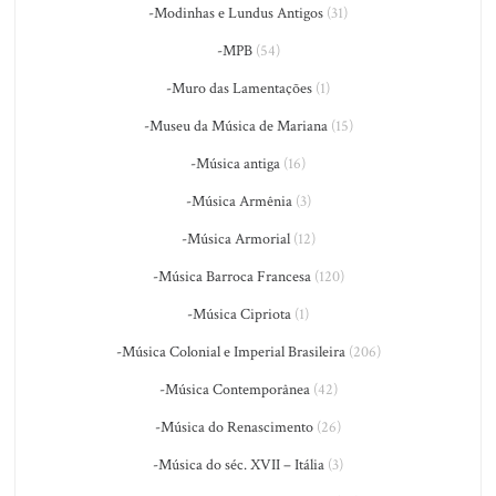
-Modinhas e Lundus Antigos
(31)
-MPB
(54)
-Muro das Lamentações
(1)
-Museu da Música de Mariana
(15)
-Música antiga
(16)
-Música Armênia
(3)
-Música Armorial
(12)
-Música Barroca Francesa
(120)
-Música Cipriota
(1)
-Música Colonial e Imperial Brasileira
(206)
-Música Contemporânea
(42)
-Música do Renascimento
(26)
-Música do séc. XVII – Itália
(3)