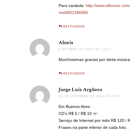
Para carátula:
http://www.allmusic.com
mw0001366965
RESPONDER
Alexis
disse:
6 DE ABRIL DE 2014 ÀS 11:57
Muchísisimas gracias por tánta música 
RESPONDER
Jorge Luis Argüero
disse:
26 DE SETEMBRO DE 2016 ÀS 0:07
Em Buenos Aires :
CD’s R$ 5 / R$ 10 +/-
Serviço de Internet por mês R$ 120 / 
Frases na parte inferior de cada foto. . 