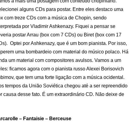
mos a mais uma postagem com conteúdo chopiniano.
lecionei alguns CDs para postar. Entre eles destaco uma
x com treze CDs com a música de Chopin, sendo
terpretada por Vladimir Ashkenazy. Fiquei a pensar se
veria postar Arrau (box com 7 CDs) ou Biret (box com 17
s). Optei por Ashkenazy, que é um bom pianista. Por isso,
perem uma bombardeio com material do músico polaco. Há
nda um material com compositores avulsos. Vamos a um
les: ficamos agora com o pianista russo Alexei Borisovich
bimov, que tem uma forte ligação com a música ocidental.
s tempos da União Soviética chegou até a ser repreendido
r causa desse fato. É um extraordinário CD. Não deixe de
rcarolle – Fantaisie – Berceuse