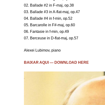
02. Ballade #2 in F-maj, op.38
03. Ballade #3 in A-flat-maj, op.47
04. Ballade #4 in f-min, op.52
05. Barcarolle in F#-maj, op.60
06. Fantasie in f-min, op.49
07. Berceuse in D-flat-maj, op.57
Alexei Lubimov, piano
BAIXAR AQUI — DOWNLOAD HERE