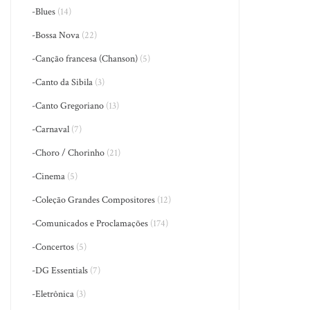
-Blues
(14)
-Bossa Nova
(22)
-Canção francesa (Chanson)
(5)
-Canto da Sibila
(3)
-Canto Gregoriano
(13)
-Carnaval
(7)
-Choro / Chorinho
(21)
-Cinema
(5)
-Coleção Grandes Compositores
(12)
-Comunicados e Proclamações
(174)
-Concertos
(5)
-DG Essentials
(7)
-Eletrônica
(3)