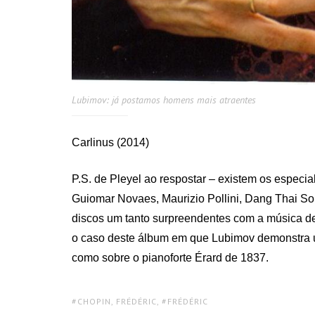
Lubimov: já postamos homens mais atraentes
Carlinus (2014)
P.S. de Pleyel ao respostar – existem os especia
Guiomar Novaes, Maurizio Pollini, Dang Thai So
discos um tanto surpreendentes com a música de
o caso deste álbum em que Lubimov demonstra u
como sobre o pianoforte Érard de 1837.
TAGS:
CHOPIN, FRÉDÉRIC
,
FRÉDÉRIC