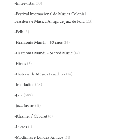
-Entrevistas
(10)
-Festival Internacional de Música Colonial
Brasileira e Música Antiga de Juiz de Fora
(23)
-Folk
(5)
-Harmonia Mundi – 50 anos
(16)
-Harmonia Mundi – Sacred Music
(14)
-Hinos
(2)
-História da Música Brasileira
(14)
-Interlúdios
(48)
-Jazz
(589)
-jazz fusion
(11)
-Klezmer / Cabaret
(6)
-Livros
(1)
-Modinhas e Lundus Antigos
(31)