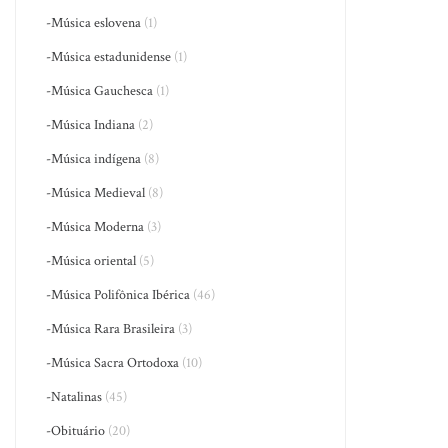
-Música eslovena
(1)
-Música estadunidense
(1)
-Música Gauchesca
(1)
-Música Indiana
(2)
-Música indígena
(8)
-Música Medieval
(8)
-Música Moderna
(3)
-Música oriental
(5)
-Música Polifônica Ibérica
(46)
-Música Rara Brasileira
(3)
-Música Sacra Ortodoxa
(10)
-Natalinas
(45)
-Obituário
(20)