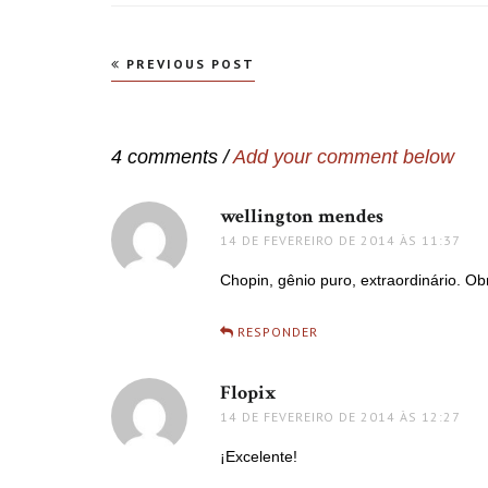
Navegação
PREVIOUS POST
de
Post
4 comments /
Add your comment below
wellington mendes
disse:
14 DE FEVEREIRO DE 2014 ÀS 11:37
Chopin, gênio puro, extraordinário. Ob
RESPONDER
Flopix
disse:
14 DE FEVEREIRO DE 2014 ÀS 12:27
¡Excelente!