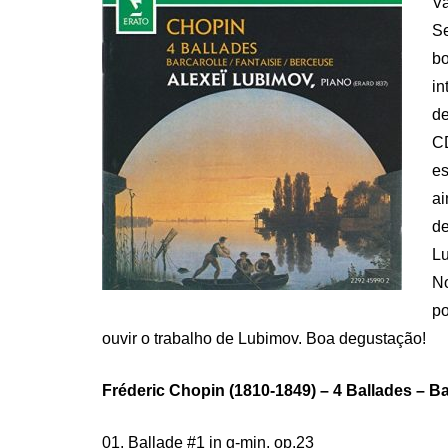
Va
Se
bo
in
de
CD
es
ai
de
Lu
No
po
ouvir o trabalho de Lubimov. Boa degustação!
Fréderic Chopin (1810-1849) – 4 Ballades – Ba
01. Ballade #1 in g-min, op.23