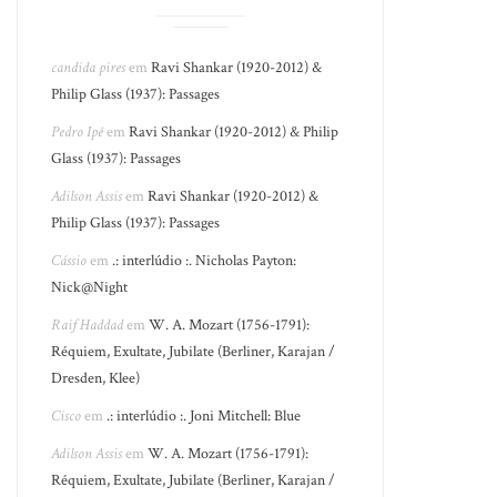
candida pires
em
Ravi Shankar (1920-2012) &
Philip Glass (1937): Passages
Pedro Ipê
em
Ravi Shankar (1920-2012) & Philip
Glass (1937): Passages
Adilson Assis
em
Ravi Shankar (1920-2012) &
Philip Glass (1937): Passages
Cássio
em
.: interlúdio :. Nicholas Payton:
Nick@Night
Raif Haddad
em
W. A. Mozart (1756-1791):
Réquiem, Exultate, Jubilate (Berliner, Karajan /
Dresden, Klee)
Cisco
em
.: interlúdio :. Joni Mitchell: Blue
Adilson Assis
em
W. A. Mozart (1756-1791):
Réquiem, Exultate, Jubilate (Berliner, Karajan /