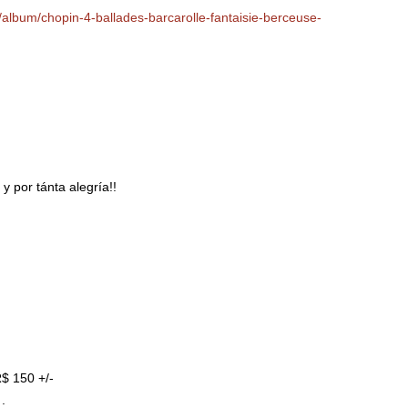
/album/chopin-4-ballades-barcarolle-fantaisie-berceuse-
y por tánta alegría!!
R$ 150 +/-
.