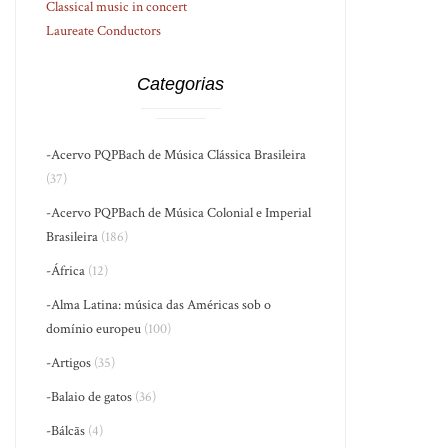
Classical music in concert
Laureate Conductors
Categorias
-Acervo PQPBach de Música Clássica Brasileira
(37)
-Acervo PQPBach de Música Colonial e Imperial
Brasileira
(186)
-África
(12)
-Alma Latina: música das Américas sob o
domínio europeu
(100)
-Artigos
(35)
-Balaio de gatos
(36)
-Bálcãs
(4)