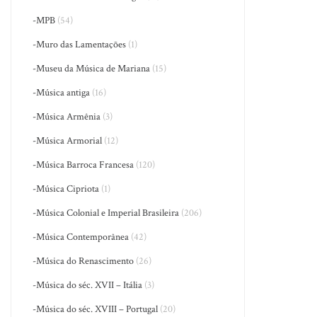
-MPB
(54)
-Muro das Lamentações
(1)
-Museu da Música de Mariana
(15)
-Música antiga
(16)
-Música Armênia
(3)
-Música Armorial
(12)
-Música Barroca Francesa
(120)
-Música Cipriota
(1)
-Música Colonial e Imperial Brasileira
(206)
-Música Contemporânea
(42)
-Música do Renascimento
(26)
-Música do séc. XVII – Itália
(3)
-Música do séc. XVIII – Portugal
(20)