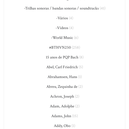
-Trilhas sonoras / bandas sonoras / soundtracks
(41)
-Vários
(4)
-Vídeos
(4)
-World Music
(6)
#BTHVN250
(258)
15 anos de PQP Bach
(8)
Abel, Carl Friedrich
(5)
Abrahamsen, Hans
(1)
Abreu, Zequinha de
(2)
Achron, Joseph
(2)
Adam, Adolphe
(2)
Adams, John
(15)
Addy, Obo
(1)