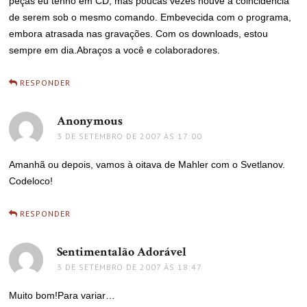
peças eu tenho em CD, mas poucas vezes houve a coincidência
de serem sob o mesmo comando. Embevecida com o programa,
embora atrasada nas gravações. Com os downloads, estou
sempre em dia.Abraços a você e colaboradores.
RESPONDER
Anonymous
disse:
3 DE SETEMBRO DE 2007 ÀS 17:00
Amanhã ou depois, vamos à oitava de Mahler com o Svetlanov.
Codeloco!
RESPONDER
Sentimentalão Adorável
disse:
3 DE SETEMBRO DE 2007 ÀS 18:47
Muito bom!Para variar…