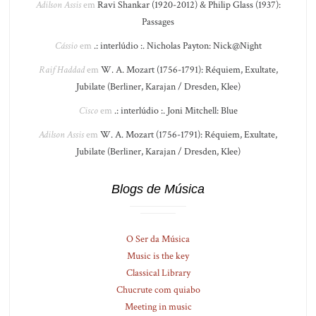
Adilson Assis
em
Ravi Shankar (1920-2012) & Philip Glass (1937):
Passages
Cássio
em
.: interlúdio :. Nicholas Payton: Nick@Night
Raif Haddad
em
W. A. Mozart (1756-1791): Réquiem, Exultate,
Jubilate (Berliner, Karajan / Dresden, Klee)
Cisco
em
.: interlúdio :. Joni Mitchell: Blue
Adilson Assis
em
W. A. Mozart (1756-1791): Réquiem, Exultate,
Jubilate (Berliner, Karajan / Dresden, Klee)
Blogs de Música
O Ser da Música
Music is the key
Classical Library
Chucrute com quiabo
Meeting in music