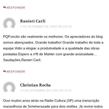
RESPONDER
Ranieri Carli
disse:
3 DE SETEMBRO DE 2007 ÀS 20:10
PQP,vocês são realmente os melhores. Os apreciadores do blog
somos abençoados. Grande trabalho! Grande trabalho de toda a
equipe.Volto a elogiar a produtividade e a qualidade das obras
postadas.Espero a nº8 de Mahler com grande ansiosidade…
Saudações,Ranieri Carli.
RESPONDER
Christian Rocha
disse:
17 DE SETEMBRO DE 2007 ÀS 0:43
Ouvi muitos anos atrás na Rádio Cultura (SP) uma transcrição
maravilhosa de Scheherazade para dois violões. Já revirei todos