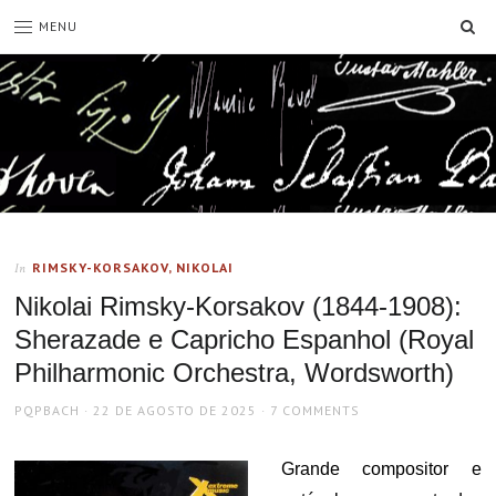
SE
MENU
RIMSKY-KORSAKOV, NIKOLAI
In
Nikolai Rimsky-Korsakov (1844-1908):
Sherazade e Capricho Espanhol (Royal
Philharmonic Orchestra, Wordsworth)
AUTHOR
POSTED
PQPBACH
22 DE AGOSTO DE 2025
7 COMMENTS
ON
Grande compositor e