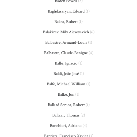
Baden Powell
(2)
Baghdasaryan, Eduard
(1)
Baksa, Robert
(1)
Balakirev, Mily Alexeyevich
(6)
Balbastre, Armand-Louis
(1)
Balbastre, Claude-Bénigne
(4)
Balbi, Ignacio
(1)
Baldi, João José
(1)
Balfe, Michael William
(1)
Balke, Jon
(1)
Ballard Senior, Robert
(1)
Baltzar, Thomas
(2)
Banchieri, Adriano
(4)
Baptista, Francisco Xavier
(3)