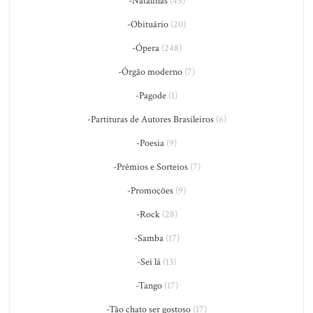
-Natalinas
(45)
-Obituário
(20)
-Ópera
(248)
-Órgão moderno
(7)
-Pagode
(1)
-Partituras de Autores Brasileiros
(6)
-Poesia
(9)
-Prêmios e Sorteios
(7)
-Promoções
(9)
-Rock
(28)
-Samba
(17)
-Sei lá
(13)
-Tango
(17)
-Tão chato ser gostoso
(17)