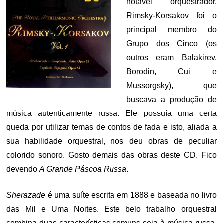
notável orquestrador,
Rimsky-Korsakov foi o
principal membro do
Grupo dos Cinco (os
outros eram Balakirev,
Borodin, Cui e
Mussorgsky), que
buscava a produção de
música autenticamente russa. Ele possuía uma certa
queda por utilizar temas de contos de fada e isto, aliada a
sua habilidade orquestral, nos deu obras de peculiar
colorido sonoro. Gosto demais das obras deste CD. Fico
devendo
A Grande Páscoa Russa
.
Sherazade
é uma suíte escrita em 1888 e baseada no livro
das Mil e Uma Noites. Este belo trabalho orquestral
combina duas características comuns seja à música russa,