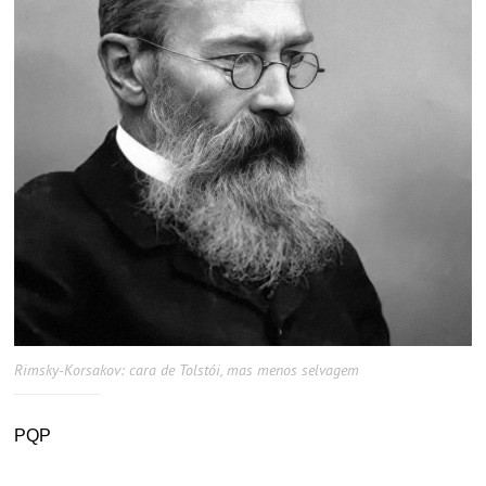
Rimsky-Korsakov: cara de Tolstói, mas menos selvagem
PQP