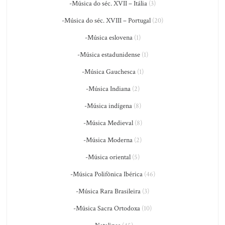
-Música do séc. XVII – Itália
(3)
-Música do séc. XVIII – Portugal
(20)
-Música eslovena
(1)
-Música estadunidense
(1)
-Música Gauchesca
(1)
-Música Indiana
(2)
-Música indígena
(8)
-Música Medieval
(8)
-Música Moderna
(2)
-Música oriental
(5)
-Música Polifônica Ibérica
(46)
-Música Rara Brasileira
(3)
-Música Sacra Ortodoxa
(10)