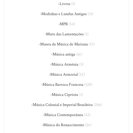
-Livros
(1)
-Modinhas e Lundus Antigos
(31)
-MPB
(54)
-Muro das Lamentações
(1)
-Museu da Música de Mariana
(15)
-Música antiga
(16)
-Música Armênia
(3)
-Música Armorial
(12)
-Música Barroca Francesa
(120)
-Música Cipriota
(1)
-Música Colonial e Imperial Brasileira
(206)
-Música Contemporânea
(42)
-Música do Renascimento
(26)