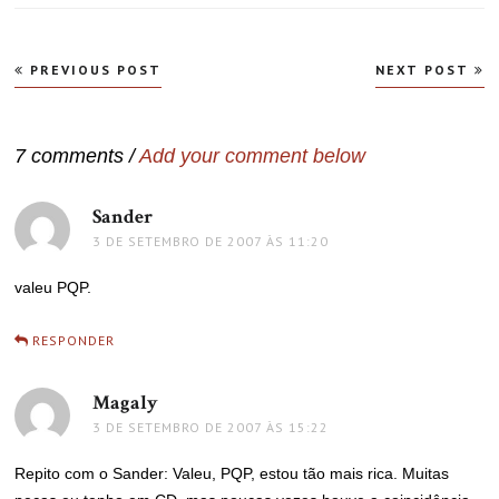
Navegação
PREVIOUS POST
NEXT POST
de
Post
7 comments /
Add your comment below
Sander
disse:
3 DE SETEMBRO DE 2007 ÀS 11:20
valeu PQP.
RESPONDER
Magaly
disse:
3 DE SETEMBRO DE 2007 ÀS 15:22
Repito com o Sander: Valeu, PQP, estou tão mais rica. Muitas