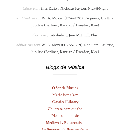
Cássio
em
.: interlúdio :. Nicholas Payton: Nick@Night
Raif Haddad
em
W. A. Mozart (1756-1791): Réquiem, Exultate,
Jubilate (Berliner, Karajan / Dresden, Klee)
Cisco
em
.: interlúdio :. Joni Mitchell: Blue
Adilson Assis
em
W. A. Mozart (1756-1791): Réquiem, Exultate,
Jubilate (Berliner, Karajan / Dresden, Klee)
Blogs de Música
O Ser da Música
Music is the key
Classical Library
Chucrute com quiabo
Meeting in music
Medieval y Renacentista
La Fonoteca de Iberoamérica