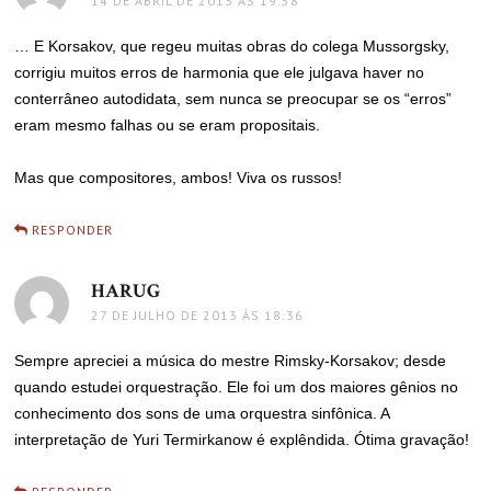
14 DE ABRIL DE 2013 ÀS 19:58
… E Korsakov, que regeu muitas obras do colega Mussorgsky,
corrigiu muitos erros de harmonia que ele julgava haver no
conterrâneo autodidata, sem nunca se preocupar se os “erros”
eram mesmo falhas ou se eram propositais.
Mas que compositores, ambos! Viva os russos!
RESPONDER
HARUG
disse:
27 DE JULHO DE 2013 ÀS 18:36
Sempre apreciei a música do mestre Rimsky-Korsakov; desde
quando estudei orquestração. Ele foi um dos maiores gênios no
conhecimento dos sons de uma orquestra sinfônica. A
interpretação de Yuri Termirkanow é explêndida. Ótima gravação!