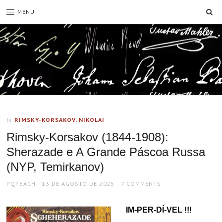
SE
MENU
RIMSKY-KORSAKOV, NIKOLAI
In
Rimsky-Korsakov (1844-1908):
Sherazade e A Grande Páscoa Russa
(NYP, Temirkanov)
AUTHOR
POSTED
PQPBACH
13 DE AGOSTO DE 2025
7 COMMENTS
ON
IM-PER-DÍ-VEL !!!