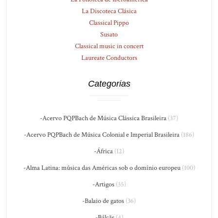
La Discoteca Clásica
Classical Pippo
Susato
Classical music in concert
Laureate Conductors
Categorias
-Acervo PQPBach de Música Clássica Brasileira
(37)
-Acervo PQPBach de Música Colonial e Imperial Brasileira
(186)
-África
(12)
-Alma Latina: música das Américas sob o domínio europeu
(100)
-Artigos
(35)
-Balaio de gatos
(36)
-Bálcãs
(4)