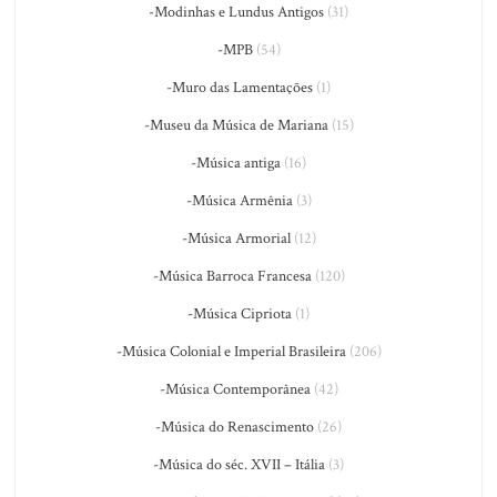
-Modinhas e Lundus Antigos
(31)
-MPB
(54)
-Muro das Lamentações
(1)
-Museu da Música de Mariana
(15)
-Música antiga
(16)
-Música Armênia
(3)
-Música Armorial
(12)
-Música Barroca Francesa
(120)
-Música Cipriota
(1)
-Música Colonial e Imperial Brasileira
(206)
-Música Contemporânea
(42)
-Música do Renascimento
(26)
-Música do séc. XVII – Itália
(3)