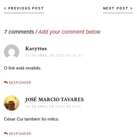
Navegação
PREVIOUS POST
NEXT POST
de
Post
7 comments /
Add your comment below
Karyttus
disse:
13 DE ABRIL DE 2013 ÀS 21:47
O link está invalido.
RESPONDER
JOSÉ MARCIO TAVARES
disse:
14 DE ABRIL DE 2013 ÀS 0:33
César Cui também foi milico.
RESPONDER