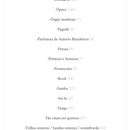
-Ópera
(248)
-Órgão moderno
(7)
-Pagode
(1)
-Partituras de Autores Brasileiros
(6)
-Poesia
(9)
-Prêmios e Sorteios
(7)
-Promoções
(9)
-Rock
(28)
-Samba
(17)
-Sei lá
(13)
-Tango
(17)
-Tão chato ser gostoso
(17)
-Trilhas sonoras / bandas sonoras / soundtracks
(41)