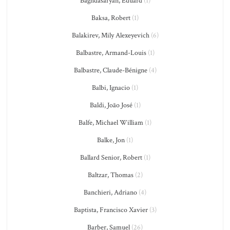
Baghdasaryan, Eduard
(1)
Baksa, Robert
(1)
Balakirev, Mily Alexeyevich
(6)
Balbastre, Armand-Louis
(1)
Balbastre, Claude-Bénigne
(4)
Balbi, Ignacio
(1)
Baldi, João José
(1)
Balfe, Michael William
(1)
Balke, Jon
(1)
Ballard Senior, Robert
(1)
Baltzar, Thomas
(2)
Banchieri, Adriano
(4)
Baptista, Francisco Xavier
(3)
Barber, Samuel
(26)