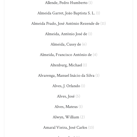
Allende, Pedro Humberto
(1)
Almeida Garret, João Baptista S. L.
(1)
Almeida Prado, José Antônio Rezende de
(11)
Almeida, Antônio José de
(1)
Almeida, Cussy de
(6)
Almeida, Francisco António de
(4)
Altenburg, Michael
(1)
Alvarenga, Manuel Inácio da Silva
(1)
Alves, J. Orlando
(1)
Alves, José
(5)
Alves, Mateus
(1)
Alwyn, William
(2)
Amaral Vieira, José Carlos
(13)