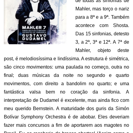
de todas as sinfonias de
Mahler, mas torço o nariz
para a 8ª e a 9ª. Também
acontece com Shosta.
Das 15 sinfonias, detesto
3, a 2ª, 3ª e 12ª. A 7ª de
Mahler, objeto deste
post, é melodiosíssima e lindíssima. A estrutura é simétrica,
são cinco movimentos: uma paulada no começo, outra no
final; duas músicas da noite no segundo e quarto
movimentos, com direito a bandolim no quarto; e uma
fantástica valsa bem no coração da sinfonia. A
interpretação de Dudamel é excelente, mas ainda fico com
meu querido Bernstein. A maturidade dos guris da Simón
Bolívar Symphony Orchestra é de abobar. Eles deveriam
fazer mais concursos a fim de aportarem aos magotes no