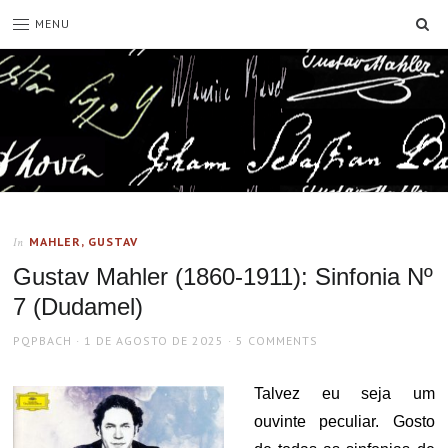
SE
MENU
MAHLER, GUSTAV
In
Gustav Mahler (1860-1911): Sinfonia Nº
7 (Dudamel)
AUTHOR
POSTED
PQPBACH
1 DE AGOSTO DE 2025
5 COMMENTS
ON
Talvez eu seja um
ouvinte peculiar. Gosto