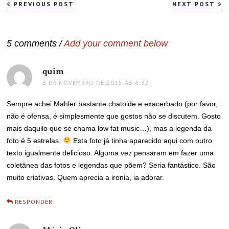
Navegação
PREVIOUS POST
NEXT POST
de
Post
5 comments /
Add your comment below
quim
disse:
3 DE NOVEMBRO DE 2015 ÀS 6:32
Sempre achei Mahler bastante chatoide e exacerbado (por favor,
não é ofensa, é simplesmente que gostos não se discutem. Gosto
mais daquilo que se chama low fat music…), mas a legenda da
foto é 5 estrelas.
Esta foto já tinha aparecido aqui com outro
texto igualmente delicioso. Alguma vez pensaram em fazer uma
coletânea das fotos e legendas que põem? Seria fantástico. São
muito criativas. Quem aprecia a ironia, ia adorar.
RESPONDER