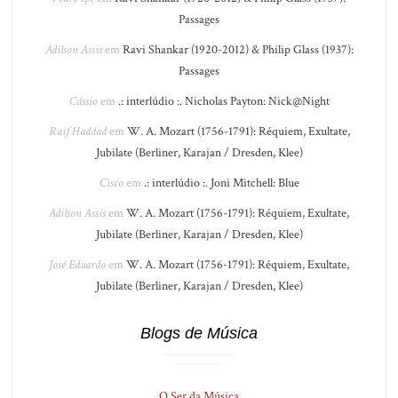
Passages
Adilson Assis
em
Ravi Shankar (1920-2012) & Philip Glass (1937):
Passages
Cássio
em
.: interlúdio :. Nicholas Payton: Nick@Night
Raif Haddad
em
W. A. Mozart (1756-1791): Réquiem, Exultate,
Jubilate (Berliner, Karajan / Dresden, Klee)
Cisco
em
.: interlúdio :. Joni Mitchell: Blue
Adilson Assis
em
W. A. Mozart (1756-1791): Réquiem, Exultate,
Jubilate (Berliner, Karajan / Dresden, Klee)
José Eduardo
em
W. A. Mozart (1756-1791): Réquiem, Exultate,
Jubilate (Berliner, Karajan / Dresden, Klee)
Blogs de Música
O Ser da Música