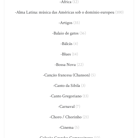
-África
(12)
-Alma Latina: música das Américas sob o domínio europeu
(100)
-Artigos
(35)
-Balaio de gatos
(36)
-Bálcãs
(4)
-Blues
(14)
-Bossa Nova
(22)
-Canção francesa (Chanson)
(5)
-Canto da Sibila
(3)
-Canto Gregoriano
(13)
-Carnaval
(7)
-Choro / Chorinho
(21)
-Cinema
(5)
-Coleção Grandes Compositores
(12)