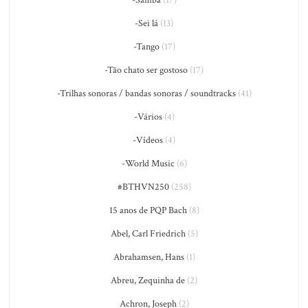
-Sei lá
(13)
-Tango
(17)
-Tão chato ser gostoso
(17)
-Trilhas sonoras / bandas sonoras / soundtracks
(41)
-Vários
(4)
-Vídeos
(4)
-World Music
(6)
#BTHVN250
(258)
15 anos de PQP Bach
(8)
Abel, Carl Friedrich
(5)
Abrahamsen, Hans
(1)
Abreu, Zequinha de
(2)
Achron, Joseph
(2)