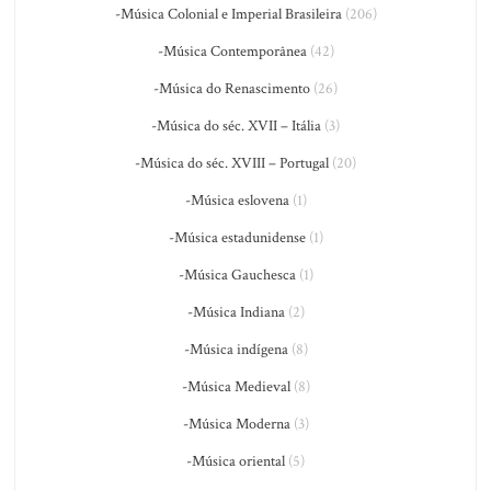
-Música Colonial e Imperial Brasileira
(206)
-Música Contemporânea
(42)
-Música do Renascimento
(26)
-Música do séc. XVII – Itália
(3)
-Música do séc. XVIII – Portugal
(20)
-Música eslovena
(1)
-Música estadunidense
(1)
-Música Gauchesca
(1)
-Música Indiana
(2)
-Música indígena
(8)
-Música Medieval
(8)
-Música Moderna
(3)
-Música oriental
(5)