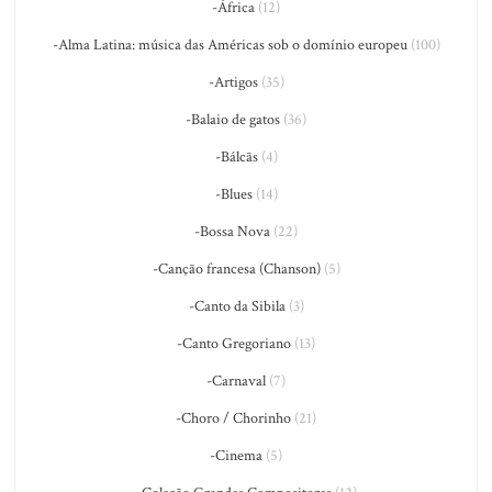
-África
(12)
-Alma Latina: música das Américas sob o domínio europeu
(100)
-Artigos
(35)
-Balaio de gatos
(36)
-Bálcãs
(4)
-Blues
(14)
-Bossa Nova
(22)
-Canção francesa (Chanson)
(5)
-Canto da Sibila
(3)
-Canto Gregoriano
(13)
-Carnaval
(7)
-Choro / Chorinho
(21)
-Cinema
(5)