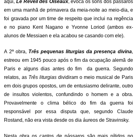
aqui,
Le Réveil des Oiseaux
, evoca os sons dos pássaros
em uma manhã de primavera da meia-noite ao meio-dia, e
foi gravada por um time de respeito que inclui na regência
e no piano Kent Nagano e Yvonne Loriod (ambos ex-
alunos de Messiaen e ela acabou se casando com ele).
A 2ª obra,
Três pequenas liturgias da presença divina
,
estreou em 1945 pouco após o fim da ocupação alemã de
Paris e alguns dias antes do fim da guerra. Segundo
relatos, as
Três liturgias
dividiram o meio musical de Paris
em dois grupos opostos, um de entusiasmo delirante, outro
de insultos violentos, confundindo o homem e a obra.
Provavelmente o clima bélico do fim da guerra foi
responsável por essa disputa que, segundo Claude
Rostand, não era vista desde os dia áureos de Stravinsky.
Nesta obra os cantos de pássaros são mais nítidos no