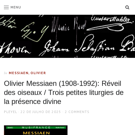
SE
MENU
MESSIAEN, OLIVIER
In
Olivier Messiaen (1908-1992): Réveil
des oiseaux / Trois petites liturgies de
la présence divine
AUTHOR
POSTED
PLEYEL
22 DE JULHO DE 2025
2 COMMENTS
ON