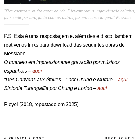
“Eles cantaram muito antes de nós. E inventaram a improvisação coletiva,
pois cada pássaro, junto com os outros, faz um concerto geral” Messiaen
P.S. Esta é uma respostagem e, além deste disco, também
reativei os links para download das seguintes obras de
Messiaen:
O quarteto em impressionante gravação por músicos
espanhóis –
aqui
“Des Canyons aux étoiles…” por Chung e Muraro –
aqui
Sinfonia Turangalîla por Chung e Loriod –
aqui
Pleyel (2018, repostado em 2025)
Navegação
PREVIOUS POST
NEXT POST