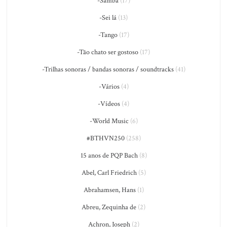
-Samba
(17)
-Sei lá
(13)
-Tango
(17)
-Tão chato ser gostoso
(17)
-Trilhas sonoras / bandas sonoras / soundtracks
(41)
-Vários
(4)
-Vídeos
(4)
-World Music
(6)
#BTHVN250
(258)
15 anos de PQP Bach
(8)
Abel, Carl Friedrich
(5)
Abrahamsen, Hans
(1)
Abreu, Zequinha de
(2)
Achron, Joseph
(2)