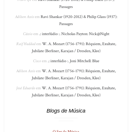
Passages
Adilson Assis
em
Ravi Shankar (1920-2012) & Philip Glass (1937):
Passages
Cássio
em
.: interlúdio :. Nicholas Payton: Nick@Night
Raif Haddad
em
W. A. Mozart (1756-1791): Réquiem, Exultate,
Jubilate (Berliner, Karajan / Dresden, Klee)
Cisco
em
.: interlúdio :. Joni Mitchell: Blue
Adilson Assis
em
W. A. Mozart (1756-1791): Réquiem, Exultate,
Jubilate (Berliner, Karajan / Dresden, Klee)
José Eduardo
em
W. A. Mozart (1756-1791): Réquiem, Exultate,
Jubilate (Berliner, Karajan / Dresden, Klee)
Blogs de Música
O Ser da Música