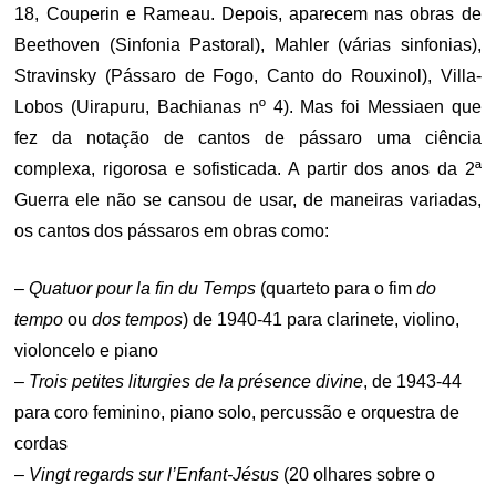
18, Couperin e Rameau. Depois, aparecem nas obras de
Beethoven (Sinfonia Pastoral), Mahler (várias sinfonias),
Stravinsky (Pássaro de Fogo, Canto do Rouxinol), Villa-
Lobos (Uirapuru, Bachianas nº 4). Mas foi Messiaen que
fez da notação de cantos de pássaro uma ciência
complexa, rigorosa e sofisticada. A partir dos anos da 2ª
Guerra ele não se cansou de usar, de maneiras variadas,
os cantos dos pássaros em obras como:
–
Quatuor pour la fin du Temps
(quarteto para o fim
do
tempo
ou
dos tempos
) de 1940-41 para clarinete, violino,
violoncelo e piano
–
Trois petites liturgies de la présence divine
, de 1943-44
para coro feminino, piano solo, percussão e orquestra de
cordas
–
Vingt regards sur l’Enfant-Jésus
(20 olhares sobre o