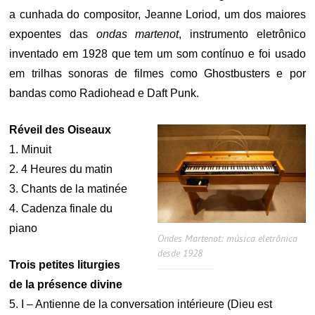
a cunhada do compositor, Jeanne Loriod, um dos maiores
expoentes das
ondas martenot
, instrumento eletrônico
inventado em 1928 que tem um som contínuo e foi usado
em trilhas sonoras de filmes como Ghostbusters e por
bandas como Radiohead e Daft Punk.
Réveil des Oiseaux
1. Minuit
2. 4 Heures du matin
3. Chants de la matinée
4. Cadenza finale du
piano
Ondes Martenot: música eletrônica
desde 1928
Trois petites liturgies
de la présence divine
5. I – Antienne de la conversation intérieure (Dieu est