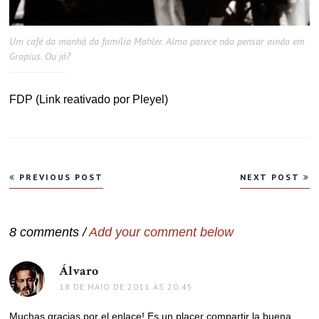
Um café da manhã da família Mahler. Alma parece não pensar ainda em
Gropius. Ou já?
FDP (Link reativado por Pleyel)
Navegação
PREVIOUS POST
NEXT POST
de
Post
8 comments /
Add your comment below
Álvaro
disse:
18 DE MAIO DE 2011 ÀS 20:45
Muchas gracias por el enlace! Es un placer compartir la buena