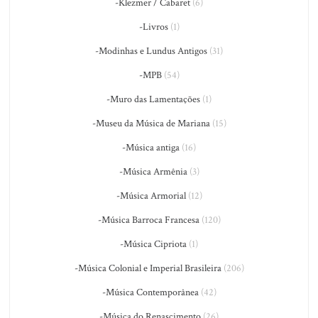
-Klezmer / Cabaret
(6)
-Livros
(1)
-Modinhas e Lundus Antigos
(31)
-MPB
(54)
-Muro das Lamentações
(1)
-Museu da Música de Mariana
(15)
-Música antiga
(16)
-Música Armênia
(3)
-Música Armorial
(12)
-Música Barroca Francesa
(120)
-Música Cipriota
(1)
-Música Colonial e Imperial Brasileira
(206)
-Música Contemporânea
(42)
-Música do Renascimento
(26)