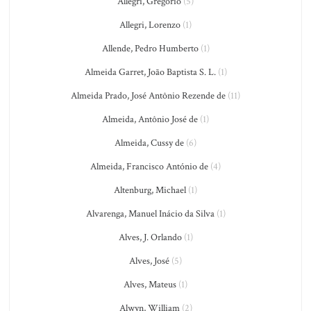
Allegri, Gregorio
(5)
Allegri, Lorenzo
(1)
Allende, Pedro Humberto
(1)
Almeida Garret, João Baptista S. L.
(1)
Almeida Prado, José Antônio Rezende de
(11)
Almeida, Antônio José de
(1)
Almeida, Cussy de
(6)
Almeida, Francisco António de
(4)
Altenburg, Michael
(1)
Alvarenga, Manuel Inácio da Silva
(1)
Alves, J. Orlando
(1)
Alves, José
(5)
Alves, Mateus
(1)
Alwyn, William
(2)