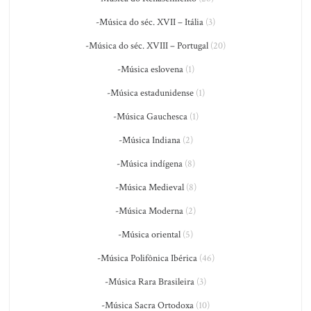
-Música do séc. XVII – Itália
(3)
-Música do séc. XVIII – Portugal
(20)
-Música eslovena
(1)
-Música estadunidense
(1)
-Música Gauchesca
(1)
-Música Indiana
(2)
-Música indígena
(8)
-Música Medieval
(8)
-Música Moderna
(2)
-Música oriental
(5)
-Música Polifônica Ibérica
(46)
-Música Rara Brasileira
(3)
-Música Sacra Ortodoxa
(10)