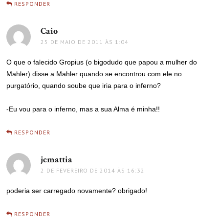
RESPONDER
Caio
disse:
25 DE MAIO DE 2011 ÀS 1:04
O que o falecido Gropius (o bigodudo que papou a mulher do
Mahler) disse a Mahler quando se encontrou com ele no
purgatório, quando soube que iria para o inferno?
-Eu vou para o inferno, mas a sua Alma é minha!!
RESPONDER
jcmattia
disse:
2 DE FEVEREIRO DE 2014 ÀS 16:32
poderia ser carregado novamente? obrigado!
RESPONDER