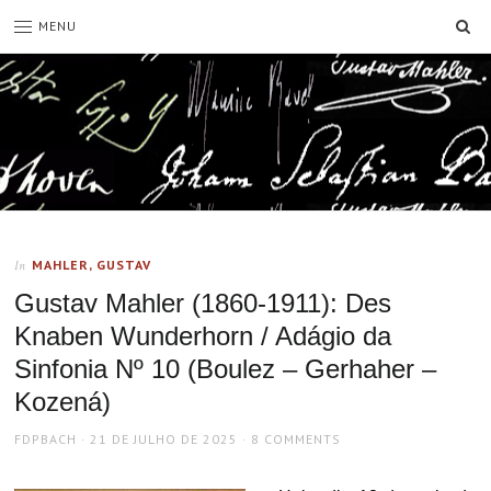
SE
MENU
MAHLER, GUSTAV
In
Gustav Mahler (1860-1911): Des
Knaben Wunderhorn / Adágio da
Sinfonia Nº 10 (Boulez – Gerhaher –
Kozená)
AUTHOR
POSTED
FDPBACH
21 DE JULHO DE 2025
8 COMMENTS
ON