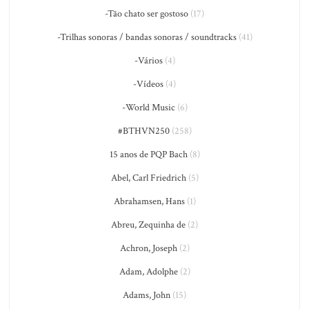
-Tão chato ser gostoso
(17)
-Trilhas sonoras / bandas sonoras / soundtracks
(41)
-Vários
(4)
-Vídeos
(4)
-World Music
(6)
#BTHVN250
(258)
15 anos de PQP Bach
(8)
Abel, Carl Friedrich
(5)
Abrahamsen, Hans
(1)
Abreu, Zequinha de
(2)
Achron, Joseph
(2)
Adam, Adolphe
(2)
Adams, John
(15)