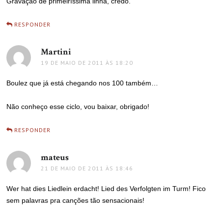
Gravação de primeiríssima linha, credo.
RESPONDER
Martini
disse:
19 DE MAIO DE 2011 ÀS 18:20
Boulez que já está chegando nos 100 também…
Não conheço esse ciclo, vou baixar, obrigado!
RESPONDER
mateus
disse:
21 DE MAIO DE 2011 ÀS 18:46
Wer hat dies Liedlein erdacht! Lied des Verfolgten im Turm! Fico
sem palavras pra canções tão sensacionais!