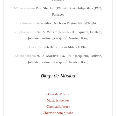
Adilson Assis
em
Ravi Shankar (1920-2012) & Philip Glass (1937):
Passages
Cássio
em
.: interlúdio :. Nicholas Payton: Nick@Night
Raif Haddad
em
W. A. Mozart (1756-1791): Réquiem, Exultate,
Jubilate (Berliner, Karajan / Dresden, Klee)
Cisco
em
.: interlúdio :. Joni Mitchell: Blue
Adilson Assis
em
W. A. Mozart (1756-1791): Réquiem, Exultate,
Jubilate (Berliner, Karajan / Dresden, Klee)
Blogs de Música
O Ser da Música
Music is the key
Classical Library
Chucrute com quiabo