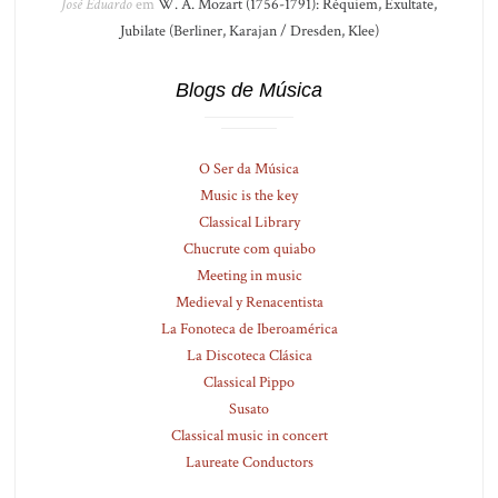
José Eduardo
em
W. A. Mozart (1756-1791): Réquiem, Exultate,
Jubilate (Berliner, Karajan / Dresden, Klee)
Blogs de Música
O Ser da Música
Music is the key
Classical Library
Chucrute com quiabo
Meeting in music
Medieval y Renacentista
La Fonoteca de Iberoamérica
La Discoteca Clásica
Classical Pippo
Susato
Classical music in concert
Laureate Conductors