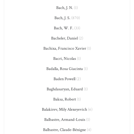
Bach, J. N.
(1)
Bach, J. S.
(870)
Bach, W. F.
(33)
Bacheler, Daniel
(2)
Bachixa, Francisco Xavier
(1)
Bacri, Nicolas
(1)
Badalla, Rosa Giacinta
(1)
Baden Powell
(2)
Baghdasaryan, Eduard
(1)
Baksa, Robert
(1)
Balakirev, Mily Alexeyevich
(6)
Balbastre, Armand-Louis
(1)
Balbastre, Claude-Bénigne
(4)