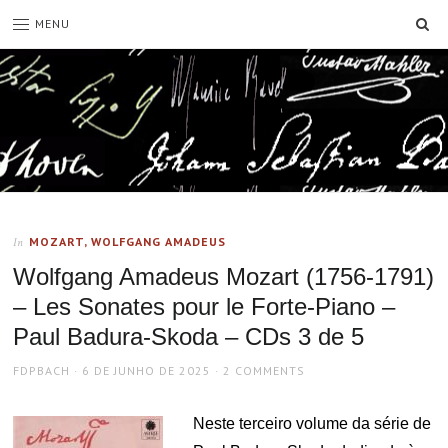
SE
MENU
MOZART, WOLFGANG AMADEUS
In
Wolfgang Amadeus Mozart (1756-1791)
– Les Sonates pour le Forte-Piano –
Paul Badura-Skoda – CDs 3 de 5
AUTHOR
POSTED
FDPBACH
6 DE JUNHO DE 2025
2 COMMENTS
ON
Neste terceiro volume da série de