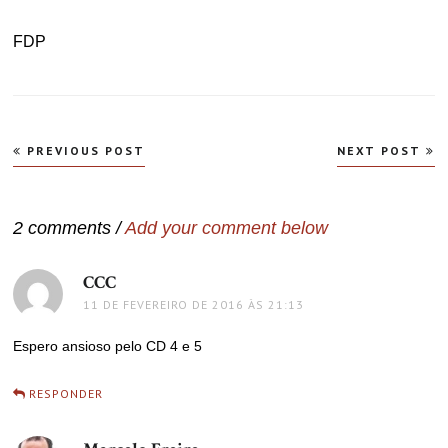
FDP
Navegação
PREVIOUS POST
NEXT POST
de
Post
2 comments /
Add your comment below
CCC
disse:
11 DE FEVEREIRO DE 2016 ÀS 21:13
Espero ansioso pelo CD 4 e 5
RESPONDER