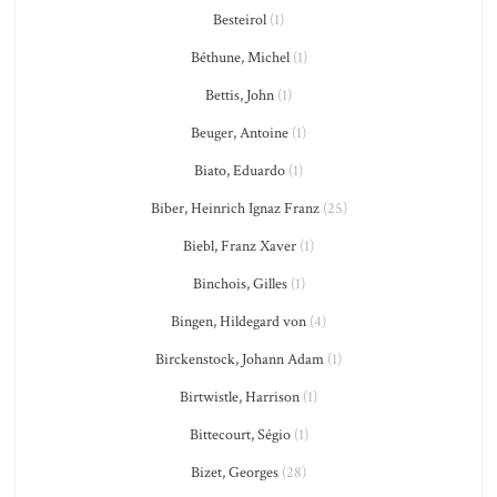
Besteirol
(1)
Béthune, Michel
(1)
Bettis, John
(1)
Beuger, Antoine
(1)
Biato, Eduardo
(1)
Biber, Heinrich Ignaz Franz
(25)
Biebl, Franz Xaver
(1)
Binchois, Gilles
(1)
Bingen, Hildegard von
(4)
Birckenstock, Johann Adam
(1)
Birtwistle, Harrison
(1)
Bittecourt, Ségio
(1)
Bizet, Georges
(28)