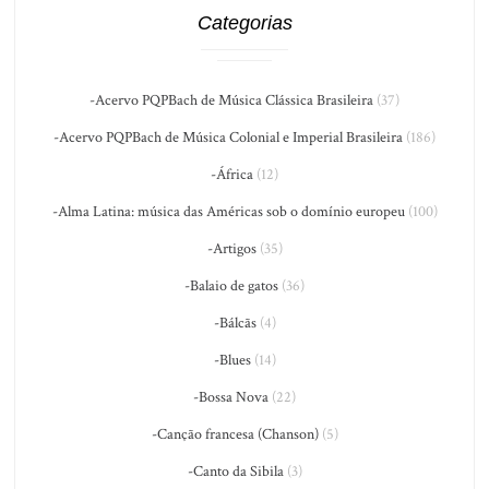
Categorias
-Acervo PQPBach de Música Clássica Brasileira
(37)
-Acervo PQPBach de Música Colonial e Imperial Brasileira
(186)
-África
(12)
-Alma Latina: música das Américas sob o domínio europeu
(100)
-Artigos
(35)
-Balaio de gatos
(36)
-Bálcãs
(4)
-Blues
(14)
-Bossa Nova
(22)
-Canção francesa (Chanson)
(5)
-Canto da Sibila
(3)