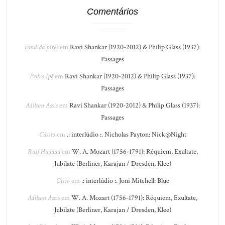
Comentários
candida pires
em
Ravi Shankar (1920-2012) & Philip Glass (1937):
Passages
Pedro Ipê
em
Ravi Shankar (1920-2012) & Philip Glass (1937):
Passages
Adilson Assis
em
Ravi Shankar (1920-2012) & Philip Glass (1937):
Passages
Cássio
em
.: interlúdio :. Nicholas Payton: Nick@Night
Raif Haddad
em
W. A. Mozart (1756-1791): Réquiem, Exultate,
Jubilate (Berliner, Karajan / Dresden, Klee)
Cisco
em
.: interlúdio :. Joni Mitchell: Blue
Adilson Assis
em
W. A. Mozart (1756-1791): Réquiem, Exultate,
Jubilate (Berliner, Karajan / Dresden, Klee)