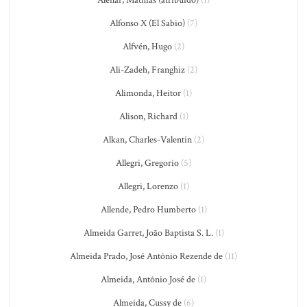
Aleñar, Mathías (atribuido)
(1)
Alfonso X (El Sabio)
(7)
Alfvén, Hugo
(2)
Ali-Zadeh, Franghiz
(2)
Alimonda, Heitor
(1)
Alison, Richard
(1)
Alkan, Charles-Valentin
(2)
Allegri, Gregorio
(5)
Allegri, Lorenzo
(1)
Allende, Pedro Humberto
(1)
Almeida Garret, João Baptista S. L.
(1)
Almeida Prado, José Antônio Rezende de
(11)
Almeida, Antônio José de
(1)
Almeida, Cussy de
(6)