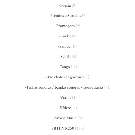
-Poesia
(9)
-Prêmios e Sorteios
(7)
-Promoções
(9)
-Rock
(28)
-Samba
(17)
-Sei lá
(13)
-Tango
(17)
-Tão chato ser gostoso
(17)
-Trilhas sonoras / bandas sonoras / soundtracks
(41)
-Vários
(4)
-Vídeos
(4)
-World Music
(6)
#BTHVN250
(258)