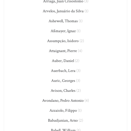
Arriaga, Juan Crisostomo
(3)
Arvelos, Januário da Silva
(1)
Ashewell, Thomas
(1)
Aßmayer, Ignaz
(1)
Assumpção, Isidoro
(2)
Attaignant, Pierre
(4)
Auber, Daniel
(2)
Auerbach, Lera
(3)
Auric, Georges
(3)
Avison, Charles
(2)
Avondano, Pedro Antonio
(4)
Azzaiolo, Filippo
(1)
Babadjanian, Arno
(2)
Babell, William
(1)