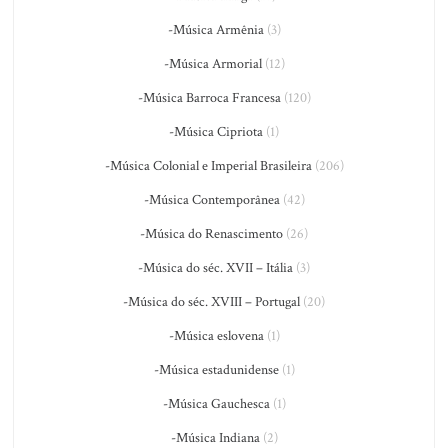
-Música Armênia
(3)
-Música Armorial
(12)
-Música Barroca Francesa
(120)
-Música Cipriota
(1)
-Música Colonial e Imperial Brasileira
(206)
-Música Contemporânea
(42)
-Música do Renascimento
(26)
-Música do séc. XVII – Itália
(3)
-Música do séc. XVIII – Portugal
(20)
-Música eslovena
(1)
-Música estadunidense
(1)
-Música Gauchesca
(1)
-Música Indiana
(2)