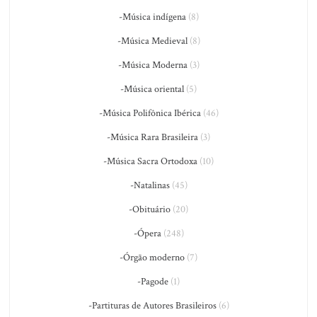
-Música indígena
(8)
-Música Medieval
(8)
-Música Moderna
(3)
-Música oriental
(5)
-Música Polifônica Ibérica
(46)
-Música Rara Brasileira
(3)
-Música Sacra Ortodoxa
(10)
-Natalinas
(45)
-Obituário
(20)
-Ópera
(248)
-Órgão moderno
(7)
-Pagode
(1)
-Partituras de Autores Brasileiros
(6)