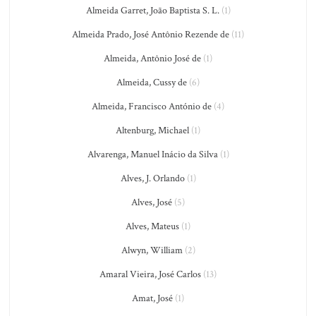
Almeida Garret, João Baptista S. L.
(1)
Almeida Prado, José Antônio Rezende de
(11)
Almeida, Antônio José de
(1)
Almeida, Cussy de
(6)
Almeida, Francisco António de
(4)
Altenburg, Michael
(1)
Alvarenga, Manuel Inácio da Silva
(1)
Alves, J. Orlando
(1)
Alves, José
(5)
Alves, Mateus
(1)
Alwyn, William
(2)
Amaral Vieira, José Carlos
(13)
Amat, José
(1)