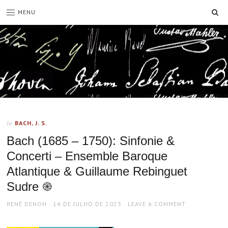
SE
MENU
BACH, J. S.
In
Bach (1685 – 1750): Sinfonie &
Concerti – Ensemble Baroque
Atlantique & Guillaume Rebinguet
Sudre ֎
AUTHOR
POSTED
RENÉ DENON
14 DE JULHO DE 2023
LEAVE A COMMENT
ON