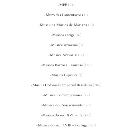
-MPB
(54)
-Muro das Lamentações
(1)
-Museu da Música de Mariana
(15)
-Música antiga
(16)
-Música Armênia
(3)
-Música Armorial
(12)
-Música Barroca Francesa
(120)
-Música Cipriota
(1)
-Música Colonial e Imperial Brasileira
(206)
-Música Contemporânea
(42)
-Música do Renascimento
(26)
-Música do séc. XVII – Itália
(3)
-Música do séc. XVIII – Portugal
(20)