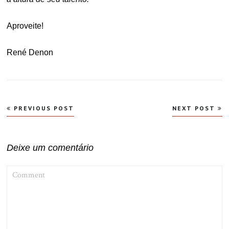
Aproveite!
René Denon
Navegação
PREVIOUS POST
NEXT POST
de
Post
Deixe um comentário
COMMENT