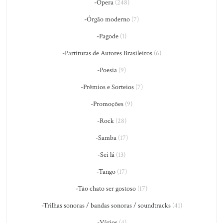
-Ópera
(248)
-Órgão moderno
(7)
-Pagode
(1)
-Partituras de Autores Brasileiros
(6)
-Poesia
(9)
-Prêmios e Sorteios
(7)
-Promoções
(9)
-Rock
(28)
-Samba
(17)
-Sei lá
(13)
-Tango
(17)
-Tão chato ser gostoso
(17)
-Trilhas sonoras / bandas sonoras / soundtracks
(41)
-Vários
(4)