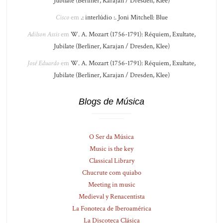
Jubilate (Berliner, Karajan / Dresden, Klee)
Cisco
em
.: interlúdio :. Joni Mitchell: Blue
Adilson Assis
em
W. A. Mozart (1756-1791): Réquiem, Exultate,
Jubilate (Berliner, Karajan / Dresden, Klee)
José Eduardo
em
W. A. Mozart (1756-1791): Réquiem, Exultate,
Jubilate (Berliner, Karajan / Dresden, Klee)
Blogs de Música
O Ser da Música
Music is the key
Classical Library
Chucrute com quiabo
Meeting in music
Medieval y Renacentista
La Fonoteca de Iberoamérica
La Discoteca Clásica