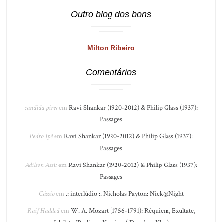
Outro blog dos bons
Milton Ribeiro
Comentários
candida pires
em
Ravi Shankar (1920-2012) & Philip Glass (1937):
Passages
Pedro Ipê
em
Ravi Shankar (1920-2012) & Philip Glass (1937):
Passages
Adilson Assis
em
Ravi Shankar (1920-2012) & Philip Glass (1937):
Passages
Cássio
em
.: interlúdio :. Nicholas Payton: Nick@Night
Raif Haddad
em
W. A. Mozart (1756-1791): Réquiem, Exultate,