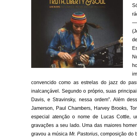
S
rá
— 
(
de
E
No
h
im
convencido como as estrelas do jazz do pa
inalcançável. Segundo o próprio, suas principa
Davis, e Stravinsky, nessa ordem”. Além des
Jamerson, Paul Chambers, Harvey Brooks, Tony
especial atenção o nome de Lucas Cottle, 
gravações a seu lado. Uma das maiores homenag
gravou a música
Mr. Pastorius
, composição do b