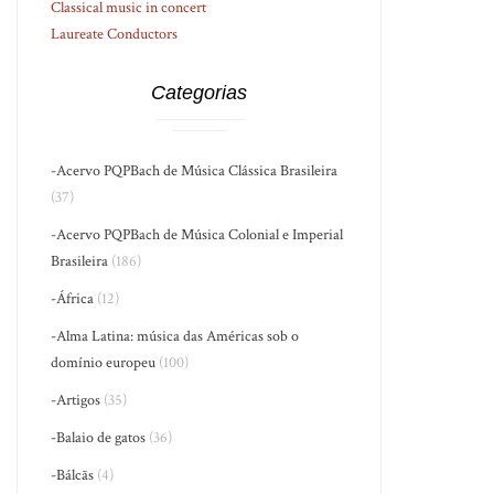
Classical music in concert
Laureate Conductors
Categorias
-Acervo PQPBach de Música Clássica Brasileira
(37)
-Acervo PQPBach de Música Colonial e Imperial
Brasileira
(186)
-África
(12)
-Alma Latina: música das Américas sob o
domínio europeu
(100)
-Artigos
(35)
-Balaio de gatos
(36)
-Bálcãs
(4)