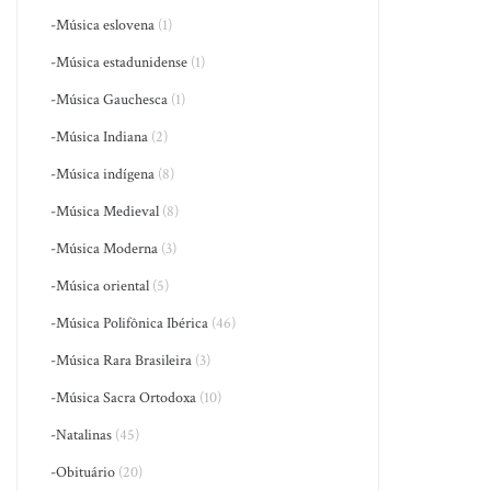
-Música eslovena
(1)
-Música estadunidense
(1)
-Música Gauchesca
(1)
-Música Indiana
(2)
-Música indígena
(8)
-Música Medieval
(8)
-Música Moderna
(3)
-Música oriental
(5)
-Música Polifônica Ibérica
(46)
-Música Rara Brasileira
(3)
-Música Sacra Ortodoxa
(10)
-Natalinas
(45)
-Obituário
(20)