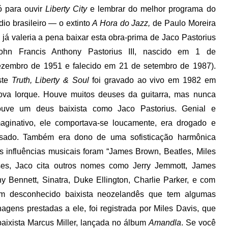
ó para ouvir
Liberty City
e lembrar do melhor programa do
dio brasileiro — o extinto
A Hora do Jazz,
de Paulo Moreira
já valeria a pena baixar esta obra-prima de Jaco Pastorius
John Francis Anthony Pastorius III, nascido em 1 de
zembro de 1951 e falecido em 21 de setembro de 1987).
ste
Truth, Liberty & Soul
foi gravado ao vivo em 1982 em
va Iorque. Houve muitos deuses da guitarra, mas nunca
ouve um deus baixista como Jaco Pastorius. Genial e
aginativo, ele comportava-se loucamente, era drogado e
ssado. Também era dono de uma sofisticação harmônica
is influências musicais foram “James Brown, Beatles, Miles
ses, Jaco cita outros nomes como Jerry Jemmott, James
 Bennett, Sinatra, Duke Ellington, Charlie Parker, e com
um desconhecido baixista neozelandês que tem algumas
ens prestadas a ele, foi registrada por Miles Davis, que
aixista Marcus Miller, lançada no álbum
Amandla
. Se você