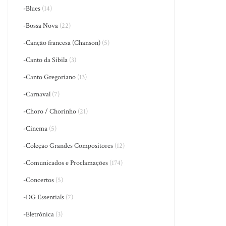
-Blues
(14)
-Bossa Nova
(22)
-Canção francesa (Chanson)
(5)
-Canto da Sibila
(3)
-Canto Gregoriano
(13)
-Carnaval
(7)
-Choro / Chorinho
(21)
-Cinema
(5)
-Coleção Grandes Compositores
(12)
-Comunicados e Proclamações
(174)
-Concertos
(5)
-DG Essentials
(7)
-Eletrônica
(3)