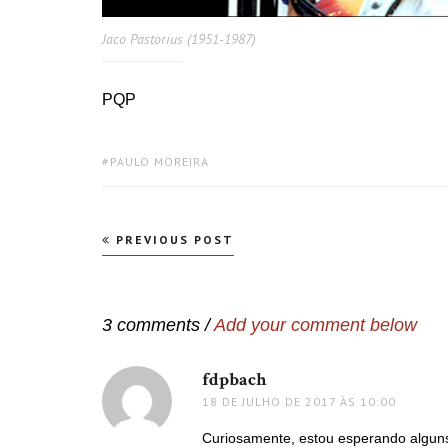
Jaco Pastorius (1951-1987)
PQP
TAGS:
PAULO MOREIRA
Navegação
PREVIOUS POST
de
Post
3 comments /
Add your comment below
fdpbach
disse:
18 DE JULHO DE 2017 ÀS 10:00
Curiosamente, estou esperando alguns 