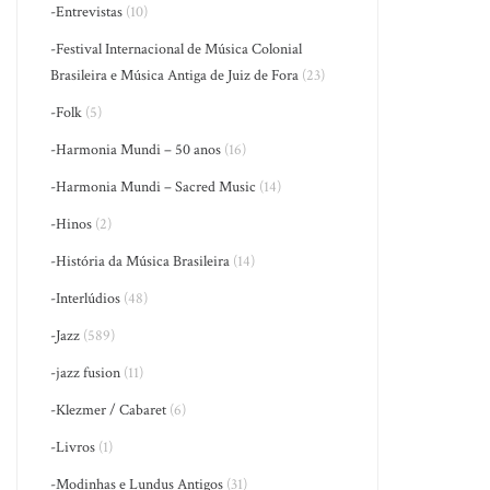
-Entrevistas
(10)
-Festival Internacional de Música Colonial
Brasileira e Música Antiga de Juiz de Fora
(23)
-Folk
(5)
-Harmonia Mundi – 50 anos
(16)
-Harmonia Mundi – Sacred Music
(14)
-Hinos
(2)
-História da Música Brasileira
(14)
-Interlúdios
(48)
-Jazz
(589)
-jazz fusion
(11)
-Klezmer / Cabaret
(6)
-Livros
(1)
-Modinhas e Lundus Antigos
(31)