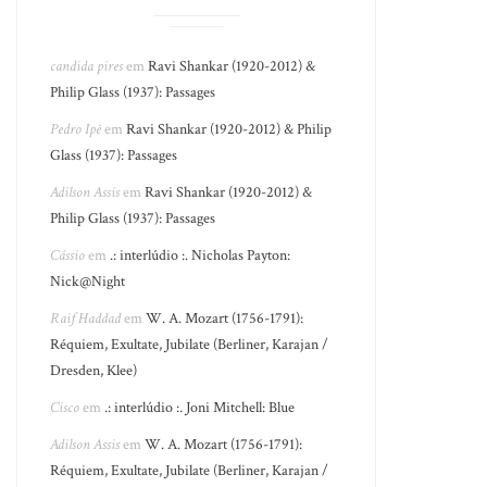
candida pires
em
Ravi Shankar (1920-2012) &
Philip Glass (1937): Passages
Pedro Ipê
em
Ravi Shankar (1920-2012) & Philip
Glass (1937): Passages
Adilson Assis
em
Ravi Shankar (1920-2012) &
Philip Glass (1937): Passages
Cássio
em
.: interlúdio :. Nicholas Payton:
Nick@Night
Raif Haddad
em
W. A. Mozart (1756-1791):
Réquiem, Exultate, Jubilate (Berliner, Karajan /
Dresden, Klee)
Cisco
em
.: interlúdio :. Joni Mitchell: Blue
Adilson Assis
em
W. A. Mozart (1756-1791):
Réquiem, Exultate, Jubilate (Berliner, Karajan /