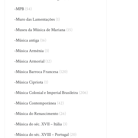
-MPB
(54)
-Muro das Lamentações
(1)
-Museu da Música de Mariana
(15)
-Música antiga
(16)
-Música Armênia
(3)
-Música Armorial
(12)
-Música Barroca Francesa
(120)
-Música Cipriota
(1)
-Música Colonial e Imperial Brasileira
(206)
-Música Contemporânea
(42)
-Música do Renascimento
(26)
-Música do séc. XVII – Itália
(3)
-Música do séc. XVIII – Portugal
(20)