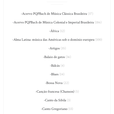
-Acervo PQPBach de Música Clássica Brasileira
(37)
-Acervo PQPBach de Música Colonial e Imperial Brasileira
(186)
-África
(12)
-Alma Latina: música das Américas sob o domínio europeu
(100)
-Artigos
(35)
-Balaio de gatos
(36)
-Bálcãs
(4)
-Blues
(14)
-Bossa Nova
(22)
-Canção francesa (Chanson)
(5)
-Canto da Sibila
(3)
-Canto Gregoriano
(13)