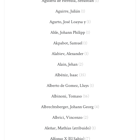
Aguilera de Heredia, Sebastián
(1)
Aguirre, Julián
(1)
Agurto, José Loaysa y
(1)
Ahle, Johann Philipp
(1)
Akpabot, Samuel
(1)
Alabiev, Alexander
(1)
Alain, Jehan
(2)
Albéniz, Isaac
(35)
Alberto de Gomez, Lluys
(1)
Albinoni, Tomaso
(16)
Albrechtsberger, Johann Georg
(4)
Albrici, Vincenzo
(2)
Aleñar, Mathías (atribuido)
(1)
Alfonso X (El Sabio)
(7)