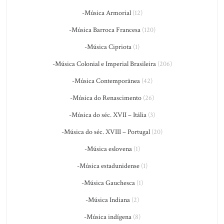
-Música Armorial
(12)
-Música Barroca Francesa
(120)
-Música Cipriota
(1)
-Música Colonial e Imperial Brasileira
(206)
-Música Contemporânea
(42)
-Música do Renascimento
(26)
-Música do séc. XVII – Itália
(3)
-Música do séc. XVIII – Portugal
(20)
-Música eslovena
(1)
-Música estadunidense
(1)
-Música Gauchesca
(1)
-Música Indiana
(2)
-Música indígena
(8)