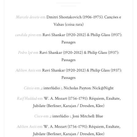
Marcelo devoto
em
Dmitri Shostakovich (1906-1975): Canções e
Valsas (coisa rara)
candida pires
em
Ravi Shankar (1920-2012) & Philip Glass (1937):
Passages
Pedro Ipê
em
Ravi Shankar (1920-2012) & Philip Glass (1937):
Passages
Adilson Assis
em
Ravi Shankar (1920-2012) & Philip Glass (1937):
Passages
Cássio
em
.: interlúdio :. Nicholas Payton: Nick@Night
Raif Haddad
em
W. A. Mozart (1756-1791): Réquiem, Exultate,
Jubilate (Berliner, Karajan / Dresden, Klee)
Cisco
em
.: interlúdio :. Joni Mitchell: Blue
Adilson Assis
em
W. A. Mozart (1756-1791): Réquiem, Exultate,
Jubilate (Berliner, Karajan / Dresden, Klee)