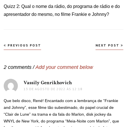
Quizz 2: Qual o nome da rádio, do programa de rádio e do
apresentador do mesmo, no filme Frankie e Johnny?
Navegação
PREVIOUS POST
NEXT POST
de
Post
2 comments /
Add your comment below
Vassily Genrikhovich
disse:
13 DE AGOSTO DE 2022 ÀS 12:18
Que belo disco, René! Encantado com a lembrança de “Frankie
and Johnny”, esse filme tão subestimado, do papel crucial de
“Clair de Lune” na trama e da fala do Marlon, disk jockey da
WNYL de New York, do programa “Meia-Noite com Marlon”, que