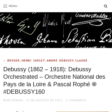
SE
MENU
BÜSSER, HENRI
,
CAPLET, ANDRÉ
,
DEBUSSY, CLAUDE
In
Debussy (1862 – 1918): Debussy
Orchestrated – Orchestre National des
Pays de la Loire & Pascal Rophé ֍
#DEBUSSY160
AUTHOR
POSTED
RENÉ DENON
11 DE AGOSTO DE 2022
2 COMMENTS
ON