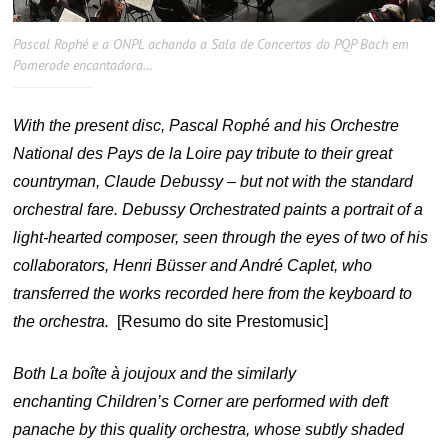
Pascal Rophé e a ONPL achando a Sala de Concertos do PQP Bach em
Pomerode encantadora…
With the present disc, Pascal Rophé and his Orchestre
National des Pays de la Loire pay tribute to their great
countryman, Claude Debussy – but not with the standard
orchestral fare. Debussy Orchestrated paints a portrait of a
light-hearted composer, seen through the eyes of two of his
collaborators, Henri Büsser and André Caplet, who
transferred the works recorded here from the keyboard to
the orchestra.
[Resumo do site Prestomusic]
Both La boîte à joujoux and the similarly
enchanting Children’s Corner are performed with deft
panache by this quality orchestra, whose subtly shaded