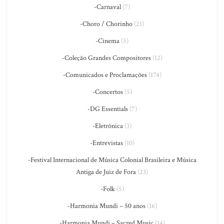
-Carnaval
(7)
-Choro / Chorinho
(21)
-Cinema
(5)
-Coleção Grandes Compositores
(12)
-Comunicados e Proclamações
(174)
-Concertos
(5)
-DG Essentials
(7)
-Eletrônica
(3)
-Entrevistas
(10)
-Festival Internacional de Música Colonial Brasileira e Música
Antiga de Juiz de Fora
(23)
-Folk
(5)
-Harmonia Mundi – 50 anos
(16)
-Harmonia Mundi – Sacred Music
(14)