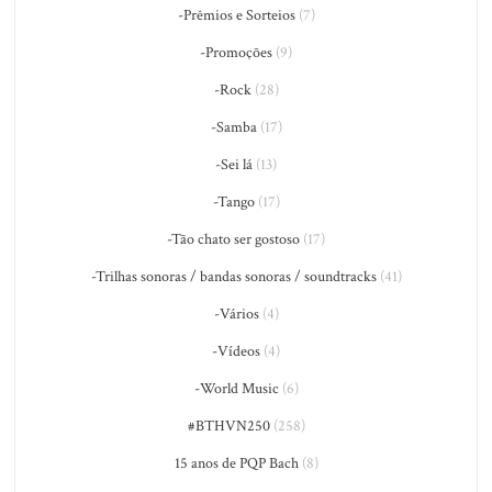
-Prêmios e Sorteios
(7)
-Promoções
(9)
-Rock
(28)
-Samba
(17)
-Sei lá
(13)
-Tango
(17)
-Tão chato ser gostoso
(17)
-Trilhas sonoras / bandas sonoras / soundtracks
(41)
-Vários
(4)
-Vídeos
(4)
-World Music
(6)
#BTHVN250
(258)
15 anos de PQP Bach
(8)