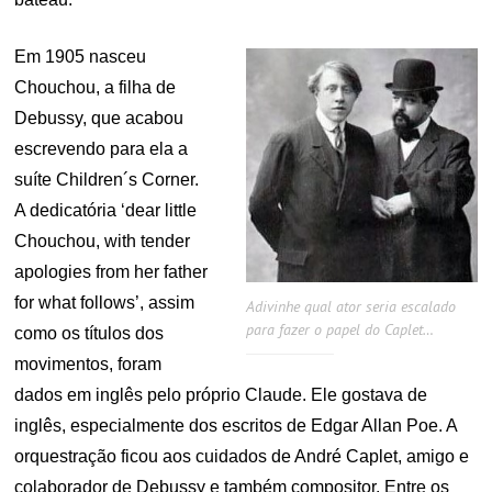
Em 1905 nasceu
Chouchou, a filha de
Debussy, que acabou
escrevendo para ela a
suíte Children´s Corner.
A dedicatória ‘dear little
Chouchou, with tender
apologies from her father
for what follows’, assim
Adivinhe qual ator seria escalado
para fazer o papel do Caplet…
como os títulos dos
movimentos, foram
dados em inglês pelo próprio Claude. Ele gostava de
inglês, especialmente dos escritos de Edgar Allan Poe. A
orquestração ficou aos cuidados de André Caplet, amigo e
colaborador de Debussy e também compositor. Entre os