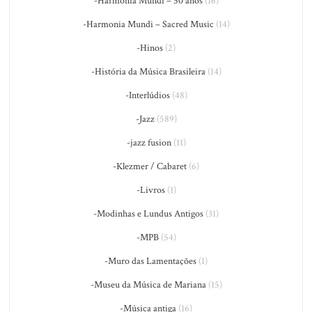
-Harmonia Mundi – 50 anos
(16)
-Harmonia Mundi – Sacred Music
(14)
-Hinos
(2)
-História da Música Brasileira
(14)
-Interlúdios
(48)
-Jazz
(589)
-jazz fusion
(11)
-Klezmer / Cabaret
(6)
-Livros
(1)
-Modinhas e Lundus Antigos
(31)
-MPB
(54)
-Muro das Lamentações
(1)
-Museu da Música de Mariana
(15)
-Música antiga
(16)