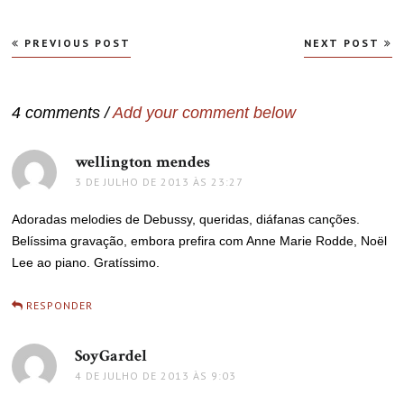
Navegação
PREVIOUS POST
NEXT POST
de
Post
4 comments /
Add your comment below
wellington mendes
disse:
3 DE JULHO DE 2013 ÀS 23:27
Adoradas melodies de Debussy, queridas, diáfanas canções.
Belíssima gravação, embora prefira com Anne Marie Rodde, Noël
Lee ao piano. Gratíssimo.
RESPONDER
SoyGardel
disse:
4 DE JULHO DE 2013 ÀS 9:03