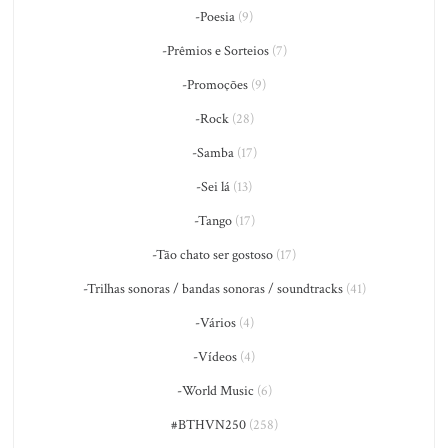
-Poesia
(9)
-Prêmios e Sorteios
(7)
-Promoções
(9)
-Rock
(28)
-Samba
(17)
-Sei lá
(13)
-Tango
(17)
-Tão chato ser gostoso
(17)
-Trilhas sonoras / bandas sonoras / soundtracks
(41)
-Vários
(4)
-Vídeos
(4)
-World Music
(6)
#BTHVN250
(258)