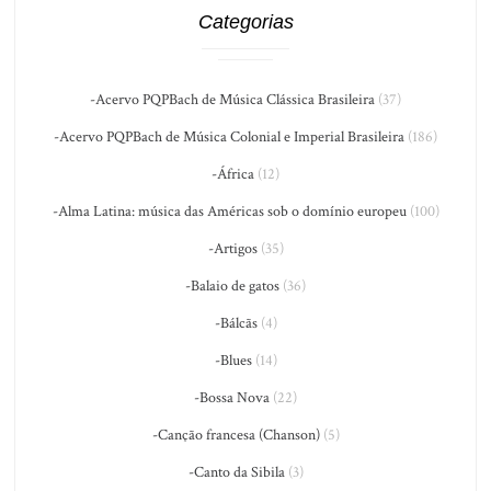
Categorias
-Acervo PQPBach de Música Clássica Brasileira
(37)
-Acervo PQPBach de Música Colonial e Imperial Brasileira
(186)
-África
(12)
-Alma Latina: música das Américas sob o domínio europeu
(100)
-Artigos
(35)
-Balaio de gatos
(36)
-Bálcãs
(4)
-Blues
(14)
-Bossa Nova
(22)
-Canção francesa (Chanson)
(5)
-Canto da Sibila
(3)