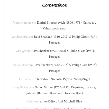
Comentários
Marcelo devoto
em
Dmitri Shostakovich (1906-1975): Canções e
Valsas (coisa rara)
candida pires
em
Ravi Shankar (1920-2012) & Philip Glass (1937):
Passages
Pedro Ipê
em
Ravi Shankar (1920-2012) & Philip Glass (1937):
Passages
Adilson Assis
em
Ravi Shankar (1920-2012) & Philip Glass (1937):
Passages
Cássio
em
.: interlúdio :. Nicholas Payton: Nick@Night
Raif Haddad
em
W. A. Mozart (1756-1791): Réquiem, Exultate,
Jubilate (Berliner, Karajan / Dresden, Klee)
Cisco
em
.: interlúdio :. Joni Mitchell: Blue