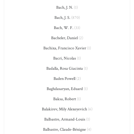
Bach, J. N.
(1)
Bach, J. S.
(870)
Bach, W. F.
(33)
Bacheler, Daniel
(2)
Bachixa, Francisco Xavier
(1)
Bacri, Nicolas
(1)
Badalla, Rosa Giacinta
(1)
Baden Powell
(2)
Baghdasaryan, Eduard
(1)
Baksa, Robert
(1)
Balakirev, Mily Alexeyevich
(6)
Balbastre, Armand-Louis
(1)
Balbastre, Claude-Bénigne
(4)