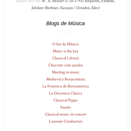
Adilson Assis
em
W. A. Mozart (1756-1791): Réquiem, Exultate,
Jubilate (Berliner, Karajan / Dresden, Klee)
Blogs de Música
O Ser da Música
Music is the key
Classical Library
Chucrute com quiabo
Meeting in music
Medieval y Renacentista
La Fonoteca de Iberoamérica
La Discoteca Clásica
Classical Pippo
Susato
Classical music in concert
Laureate Conductors