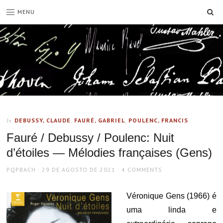
SE
MENU
DEBUSSY, CLAUDE
,
FAURÉ, GABRIEL
,
POULENC, FRANCIS
In
Fauré / Debussy / Poulenc: Nuit
d’étoiles — Mélodies françaises (Gens)
AUTHOR
POSTED
PQPBACH
29 DE AGOSTO DE 2021
4 COMMENTS
ON
Véronique Gens (1966) é
uma linda e