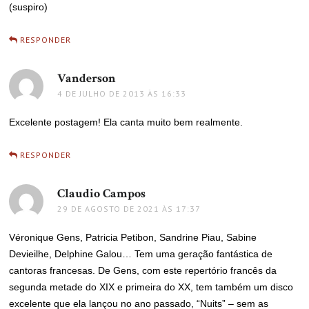
(suspiro)
RESPONDER
Vanderson
disse:
4 DE JULHO DE 2013 ÀS 16:33
Excelente postagem! Ela canta muito bem realmente.
RESPONDER
Claudio Campos
disse:
29 DE AGOSTO DE 2021 ÀS 17:37
Véronique Gens, Patricia Petibon, Sandrine Piau, Sabine
Devieilhe, Delphine Galou… Tem uma geração fantástica de
cantoras francesas. De Gens, com este repertório francês da
segunda metade do XIX e primeira do XX, tem também um disco
excelente que ela lançou no ano passado, “Nuits” – sem as