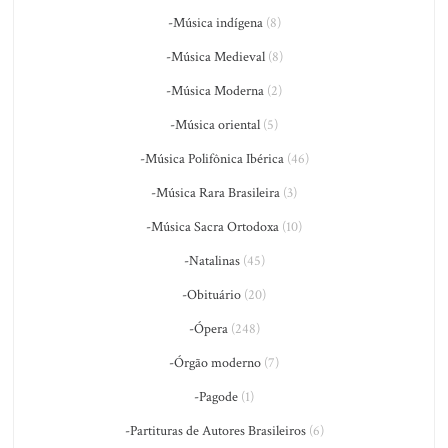
-Música indígena
(8)
-Música Medieval
(8)
-Música Moderna
(2)
-Música oriental
(5)
-Música Polifônica Ibérica
(46)
-Música Rara Brasileira
(3)
-Música Sacra Ortodoxa
(10)
-Natalinas
(45)
-Obituário
(20)
-Ópera
(248)
-Órgão moderno
(7)
-Pagode
(1)
-Partituras de Autores Brasileiros
(6)