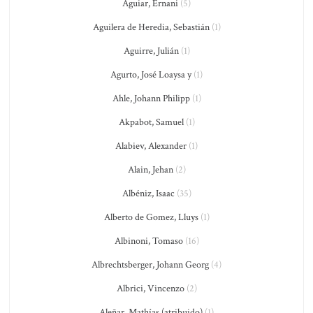
Aguiar, Ernani
(5)
Aguilera de Heredia, Sebastián
(1)
Aguirre, Julián
(1)
Agurto, José Loaysa y
(1)
Ahle, Johann Philipp
(1)
Akpabot, Samuel
(1)
Alabiev, Alexander
(1)
Alain, Jehan
(2)
Albéniz, Isaac
(35)
Alberto de Gomez, Lluys
(1)
Albinoni, Tomaso
(16)
Albrechtsberger, Johann Georg
(4)
Albrici, Vincenzo
(2)
Aleñar, Mathías (atribuido)
(1)