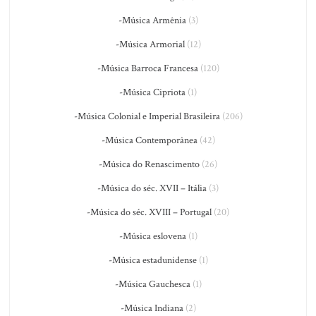
-Música Armênia
(3)
-Música Armorial
(12)
-Música Barroca Francesa
(120)
-Música Cipriota
(1)
-Música Colonial e Imperial Brasileira
(206)
-Música Contemporânea
(42)
-Música do Renascimento
(26)
-Música do séc. XVII – Itália
(3)
-Música do séc. XVIII – Portugal
(20)
-Música eslovena
(1)
-Música estadunidense
(1)
-Música Gauchesca
(1)
-Música Indiana
(2)