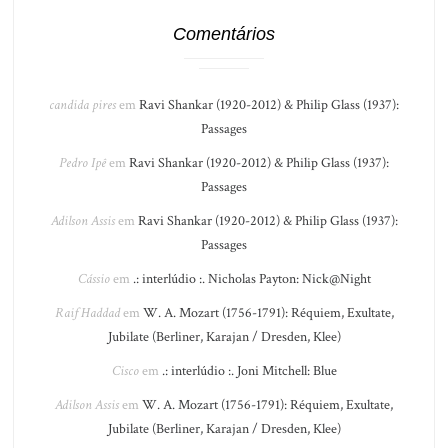
Comentários
candida pires
em
Ravi Shankar (1920-2012) & Philip Glass (1937):
Passages
Pedro Ipê
em
Ravi Shankar (1920-2012) & Philip Glass (1937):
Passages
Adilson Assis
em
Ravi Shankar (1920-2012) & Philip Glass (1937):
Passages
Cássio
em
.: interlúdio :. Nicholas Payton: Nick@Night
Raif Haddad
em
W. A. Mozart (1756-1791): Réquiem, Exultate,
Jubilate (Berliner, Karajan / Dresden, Klee)
Cisco
em
.: interlúdio :. Joni Mitchell: Blue
Adilson Assis
em
W. A. Mozart (1756-1791): Réquiem, Exultate,
Jubilate (Berliner, Karajan / Dresden, Klee)