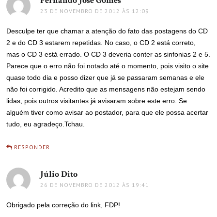
Fernando José Gomes
disse:
23 DE NOVEMBRO DE 2012 ÀS 12:09
Desculpe ter que chamar a atenção do fato das postagens do CD
2 e do CD 3 estarem repetidas. No caso, o CD 2 está correto,
mas o CD 3 está errado. O CD 3 deveria conter as sinfonias 2 e 5.
Parece que o erro não foi notado até o momento, pois visito o site
quase todo dia e posso dizer que já se passaram semanas e ele
não foi corrigido. Acredito que as mensagens não estejam sendo
lidas, pois outros visitantes já avisaram sobre este erro. Se
alguém tiver como avisar ao postador, para que ele possa acertar
tudo, eu agradeço.Tchau.
RESPONDER
Júlio Dito
disse:
26 DE NOVEMBRO DE 2012 ÀS 19:41
Obrigado pela correção do link, FDP!