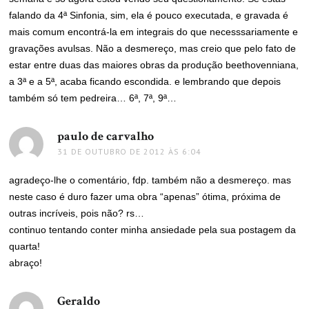
falando da 4ª Sinfonia, sim, ela é pouco executada, e gravada é
mais comum encontrá-la em integrais do que necesssariamente e
gravações avulsas. Não a desmereço, mas creio que pelo fato de
estar entre duas das maiores obras da produção beethovenniana,
a 3ª e a 5ª, acaba ficando escondida. e lembrando que depois
também só tem pedreira… 6ª, 7ª, 9ª…
paulo de carvalho
disse:
31 DE OUTUBRO DE 2012 ÀS 6:04
agradeço-lhe o comentário, fdp. também não a desmereço. mas
neste caso é duro fazer uma obra “apenas” ótima, próxima de
outras incríveis, pois não? rs…
continuo tentando conter minha ansiedade pela sua postagem da
quarta!
abraço!
Geraldo
disse: