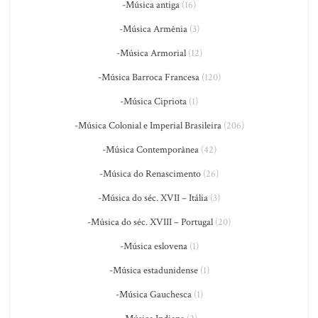
-Música antiga
(16)
-Música Armênia
(3)
-Música Armorial
(12)
-Música Barroca Francesa
(120)
-Música Cipriota
(1)
-Música Colonial e Imperial Brasileira
(206)
-Música Contemporânea
(42)
-Música do Renascimento
(26)
-Música do séc. XVII – Itália
(3)
-Música do séc. XVIII – Portugal
(20)
-Música eslovena
(1)
-Música estadunidense
(1)
-Música Gauchesca
(1)