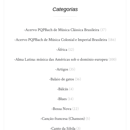
Categorias
-Acervo PQPBach de Música Clássica Brasileira
(37)
-Acervo PQPBach de Música Colonial e Imperial Brasileira
(186)
-África
(12)
-Alma Latina: música das Américas sob o domínio europeu
(100)
-Artigos
(35)
-Balaio de gatos
(36)
-Bálcãs
(4)
-Blues
(14)
-Bossa Nova
(22)
-Canção francesa (Chanson)
(5)
-Canto da Sibila
(3)