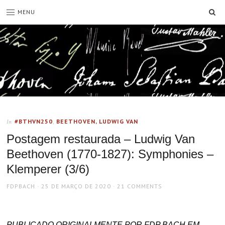
SE
MENU
#BTHVN250
,
BEETHOVEN, LUDWIG VAN
In
Postagem restaurada – Ludwig Van
Beethoven (1770-1827): Symphonies –
Klemperer (3/6)
AUTHOR
POSTED
FDPBACH
25 DE MARÇO DE 2020
21 COMMENTS
ON
PUBLICADO ORIGINALMENTE POR FDP BACH EM