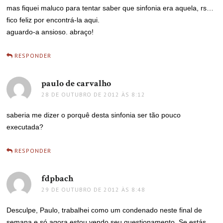
mas fiquei maluco para tentar saber que sinfonia era aquela, rs…
fico feliz por encontrá-la aqui.
aguardo-a ansioso. abraço!
RESPONDER
paulo de carvalho
disse:
28 DE OUTUBRO DE 2012 ÀS 8:12
saberia me dizer o porquê desta sinfonia ser tão pouco
executada?
RESPONDER
fdpbach
disse:
29 DE OUTUBRO DE 2012 ÀS 8:48
Desculpe, Paulo, trabalhei como um condenado neste final de
semana e só agora estou vendo seu questionamento. Se estás