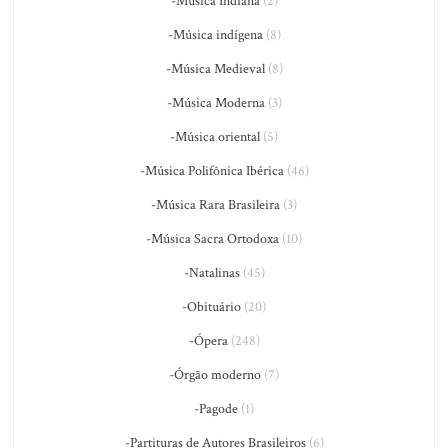
-Música Indiana
(2)
-Música indígena
(8)
-Música Medieval
(8)
-Música Moderna
(3)
-Música oriental
(5)
-Música Polifônica Ibérica
(46)
-Música Rara Brasileira
(3)
-Música Sacra Ortodoxa
(10)
-Natalinas
(45)
-Obituário
(20)
-Ópera
(248)
-Órgão moderno
(7)
-Pagode
(1)
-Partituras de Autores Brasileiros
(6)