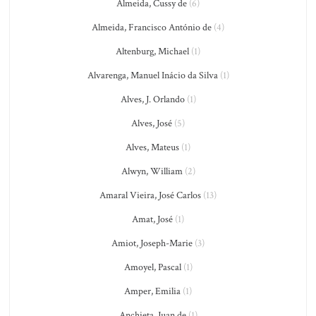
Almeida, Cussy de
(6)
Almeida, Francisco António de
(4)
Altenburg, Michael
(1)
Alvarenga, Manuel Inácio da Silva
(1)
Alves, J. Orlando
(1)
Alves, José
(5)
Alves, Mateus
(1)
Alwyn, William
(2)
Amaral Vieira, José Carlos
(13)
Amat, José
(1)
Amiot, Joseph-Marie
(3)
Amoyel, Pascal
(1)
Amper, Emilia
(1)
Anchieta, Juan de
(1)