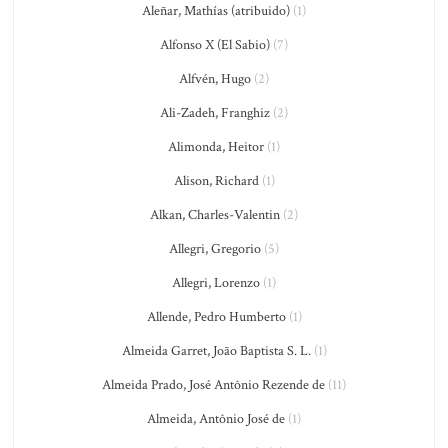
Aleñar, Mathías (atribuido)
(1)
Alfonso X (El Sabio)
(7)
Alfvén, Hugo
(2)
Ali-Zadeh, Franghiz
(2)
Alimonda, Heitor
(1)
Alison, Richard
(1)
Alkan, Charles-Valentin
(2)
Allegri, Gregorio
(5)
Allegri, Lorenzo
(1)
Allende, Pedro Humberto
(1)
Almeida Garret, João Baptista S. L.
(1)
Almeida Prado, José Antônio Rezende de
(11)
Almeida, Antônio José de
(1)