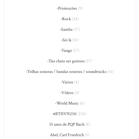
-Promoções
(9)
-Rock
(28)
-Samba
(17)
-Sei lá
(13)
-Tango
(17)
-Tão chato ser gostoso
(17)
-Trilhas sonoras / bandas sonoras / soundtracks
(41)
-Vários
(4)
-Vídeos
(4)
-World Music
(6)
#BTHVN250
(258)
15 anos de PQP Bach
(8)
Abel, Carl Friedrich
(5)