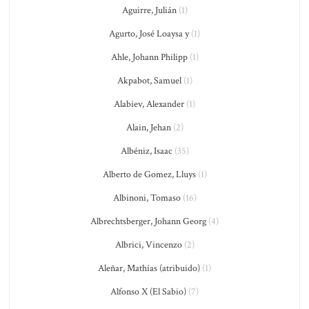
Aguirre, Julián
(1)
Agurto, José Loaysa y
(1)
Ahle, Johann Philipp
(1)
Akpabot, Samuel
(1)
Alabiev, Alexander
(1)
Alain, Jehan
(2)
Albéniz, Isaac
(35)
Alberto de Gomez, Lluys
(1)
Albinoni, Tomaso
(16)
Albrechtsberger, Johann Georg
(4)
Albrici, Vincenzo
(2)
Aleñar, Mathías (atribuido)
(1)
Alfonso X (El Sabio)
(7)