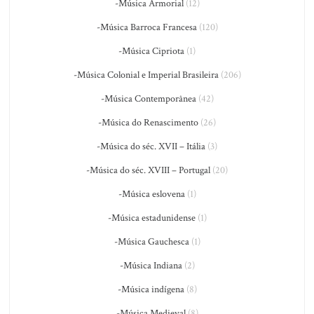
-Música Armorial
(12)
-Música Barroca Francesa
(120)
-Música Cipriota
(1)
-Música Colonial e Imperial Brasileira
(206)
-Música Contemporânea
(42)
-Música do Renascimento
(26)
-Música do séc. XVII – Itália
(3)
-Música do séc. XVIII – Portugal
(20)
-Música eslovena
(1)
-Música estadunidense
(1)
-Música Gauchesca
(1)
-Música Indiana
(2)
-Música indígena
(8)
-Música Medieval
(8)