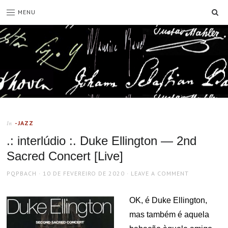
SE
MENU
-JAZZ
In
.: interlúdio :. Duke Ellington — 2nd
Sacred Concert [Live]
AUTHOR
POSTED
PQPBACH
10 DE FEVEREIRO DE 2020
LEAVE A COMMENT
ON
OK, é Duke Ellington,
mas também é aquela