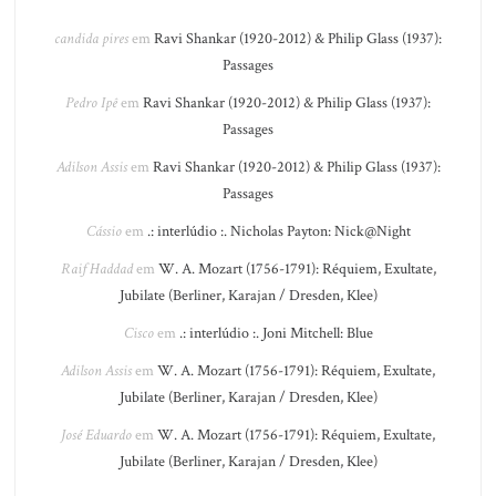
candida pires
em
Ravi Shankar (1920-2012) & Philip Glass (1937):
Passages
Pedro Ipê
em
Ravi Shankar (1920-2012) & Philip Glass (1937):
Passages
Adilson Assis
em
Ravi Shankar (1920-2012) & Philip Glass (1937):
Passages
Cássio
em
.: interlúdio :. Nicholas Payton: Nick@Night
Raif Haddad
em
W. A. Mozart (1756-1791): Réquiem, Exultate,
Jubilate (Berliner, Karajan / Dresden, Klee)
Cisco
em
.: interlúdio :. Joni Mitchell: Blue
Adilson Assis
em
W. A. Mozart (1756-1791): Réquiem, Exultate,
Jubilate (Berliner, Karajan / Dresden, Klee)
José Eduardo
em
W. A. Mozart (1756-1791): Réquiem, Exultate,
Jubilate (Berliner, Karajan / Dresden, Klee)