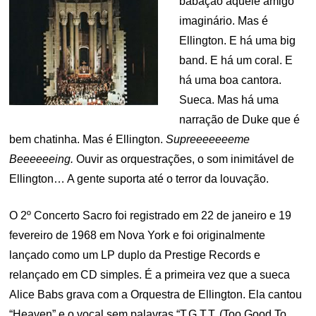
babação àquele amigo
imaginário. Mas é
Ellington. E há uma big
band. E há um coral. E
há uma boa cantora.
Sueca. Mas há uma
narração de Duke que é
bem chatinha. Mas é Ellington.
Supreeeeeeeme
Beeeeeeing.
Ouvir as orquestrações, o som inimitável de
Ellington… A gente suporta até o terror da louvação.
O 2º Concerto Sacro foi registrado em 22 de janeiro e 19
fevereiro de 1968 em Nova York e foi originalmente
lançado como um LP duplo da Prestige Records e
relançado em CD simples. É a primeira vez que a sueca
Alice Babs grava com a Orquestra de Ellington. Ela cantou
“Heaven” e o vocal sem palavras “T.G.T.T. (Too Good To