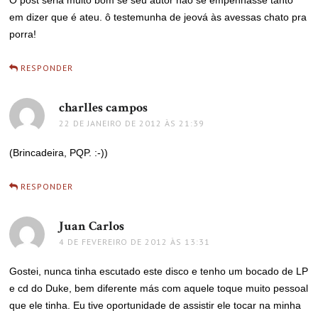
em dizer que é ateu. ô testemunha de jeová às avessas chato pra
porra!
RESPONDER
charlles campos
disse:
22 DE JANEIRO DE 2012 ÀS 21:39
(Brincadeira, PQP. :-))
RESPONDER
Juan Carlos
disse:
4 DE FEVEREIRO DE 2012 ÀS 13:31
Gostei, nunca tinha escutado este disco e tenho um bocado de LP
e cd do Duke, bem diferente más com aquele toque muito pessoal
que ele tinha. Eu tive oportunidade de assistir ele tocar na minha