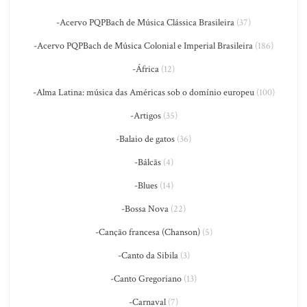
-Acervo PQPBach de Música Clássica Brasileira
(37)
-Acervo PQPBach de Música Colonial e Imperial Brasileira
(186)
-África
(12)
-Alma Latina: música das Américas sob o domínio europeu
(100)
-Artigos
(35)
-Balaio de gatos
(36)
-Bálcãs
(4)
-Blues
(14)
-Bossa Nova
(22)
-Canção francesa (Chanson)
(5)
-Canto da Sibila
(3)
-Canto Gregoriano
(13)
-Carnaval
(7)