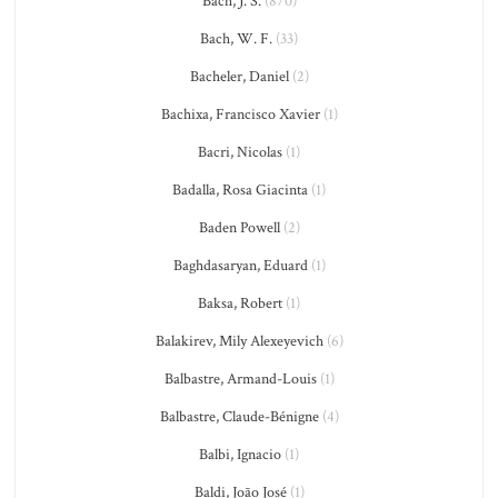
Bach, J. S.
(870)
Bach, W. F.
(33)
Bacheler, Daniel
(2)
Bachixa, Francisco Xavier
(1)
Bacri, Nicolas
(1)
Badalla, Rosa Giacinta
(1)
Baden Powell
(2)
Baghdasaryan, Eduard
(1)
Baksa, Robert
(1)
Balakirev, Mily Alexeyevich
(6)
Balbastre, Armand-Louis
(1)
Balbastre, Claude-Bénigne
(4)
Balbi, Ignacio
(1)
Baldi, João José
(1)