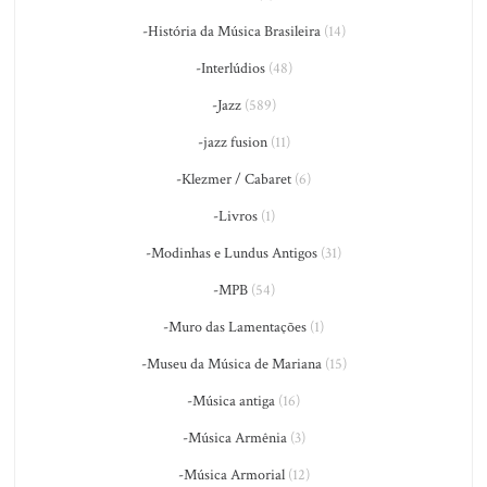
-História da Música Brasileira
(14)
-Interlúdios
(48)
-Jazz
(589)
-jazz fusion
(11)
-Klezmer / Cabaret
(6)
-Livros
(1)
-Modinhas e Lundus Antigos
(31)
-MPB
(54)
-Muro das Lamentações
(1)
-Museu da Música de Mariana
(15)
-Música antiga
(16)
-Música Armênia
(3)
-Música Armorial
(12)