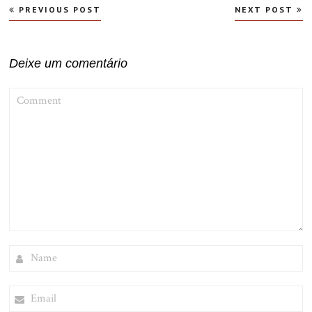
Navegação
PREVIOUS POST
NEXT POST
de
Post
Deixe um comentário
COMMENT
NAME
EMAIL