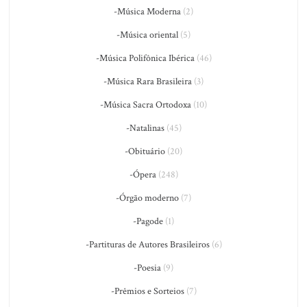
-Música Moderna
(2)
-Música oriental
(5)
-Música Polifônica Ibérica
(46)
-Música Rara Brasileira
(3)
-Música Sacra Ortodoxa
(10)
-Natalinas
(45)
-Obituário
(20)
-Ópera
(248)
-Órgão moderno
(7)
-Pagode
(1)
-Partituras de Autores Brasileiros
(6)
-Poesia
(9)
-Prêmios e Sorteios
(7)