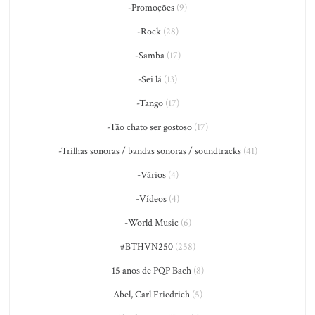
-Promoções
(9)
-Rock
(28)
-Samba
(17)
-Sei lá
(13)
-Tango
(17)
-Tão chato ser gostoso
(17)
-Trilhas sonoras / bandas sonoras / soundtracks
(41)
-Vários
(4)
-Vídeos
(4)
-World Music
(6)
#BTHVN250
(258)
15 anos de PQP Bach
(8)
Abel, Carl Friedrich
(5)