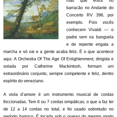
mas que entra no
barracão no Andante do
Concerto RV 396, por
exemplo. Pois vocês
conhecem Vivaldi — o
padre vem na banguela
e de repente engata a
marcha e só vai e a gente acaba feliz. É o que acontece
aqui. A Orchestra Of The Age Of Enlightenment, dirigida e
solada por Catherine Mackintosh, formam um
extraordinário conjunto, sempre competente e feliz, dentro
espírito do veneziano.
A viola d’amore é um instrumento musical de cordas
friccionadas. Tem 6 ou 7 cordas simpáticas, o que a faz ter
de 12 a 14 cordas no total, e foi usado sobretudo no
período barroco. É tocada sob o queixo do mesmo modo