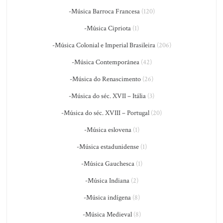
-Música Barroca Francesa
(120)
-Música Cipriota
(1)
-Música Colonial e Imperial Brasileira
(206)
-Música Contemporânea
(42)
-Música do Renascimento
(26)
-Música do séc. XVII – Itália
(3)
-Música do séc. XVIII – Portugal
(20)
-Música eslovena
(1)
-Música estadunidense
(1)
-Música Gauchesca
(1)
-Música Indiana
(2)
-Música indígena
(8)
-Música Medieval
(8)