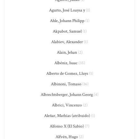
Agurto, José Loaysa y
(1)
Ahle, Johann Philipp
(1)
Akpabot, Samuel
(1)
Alabiev, Alexander
(1)
Alain, Jehan
(2)
Albéniz, Isaac
(35)
Alberto de Gomez, Lluys
(1)
Albinoni, Tomaso
(16)
Albrechtsberger, Johann Georg
(4)
Albrici, Vincenzo
(2)
Aleñar, Mathías (atribuido)
(1)
Alfonso X (El Sabio)
(7)
Alfvén, Hugo
(2)