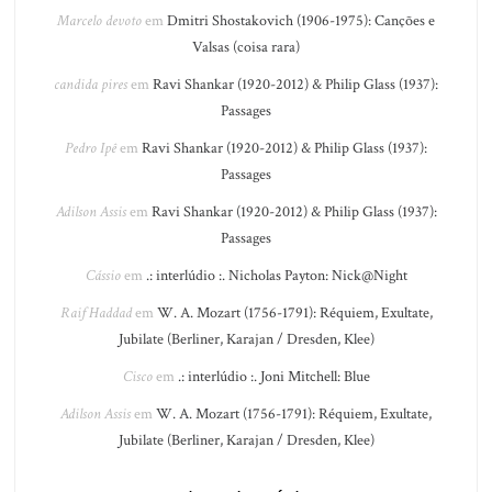
Marcelo devoto
em
Dmitri Shostakovich (1906-1975): Canções e
Valsas (coisa rara)
candida pires
em
Ravi Shankar (1920-2012) & Philip Glass (1937):
Passages
Pedro Ipê
em
Ravi Shankar (1920-2012) & Philip Glass (1937):
Passages
Adilson Assis
em
Ravi Shankar (1920-2012) & Philip Glass (1937):
Passages
Cássio
em
.: interlúdio :. Nicholas Payton: Nick@Night
Raif Haddad
em
W. A. Mozart (1756-1791): Réquiem, Exultate,
Jubilate (Berliner, Karajan / Dresden, Klee)
Cisco
em
.: interlúdio :. Joni Mitchell: Blue
Adilson Assis
em
W. A. Mozart (1756-1791): Réquiem, Exultate,
Jubilate (Berliner, Karajan / Dresden, Klee)