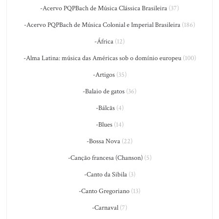
-Acervo PQPBach de Música Clássica Brasileira
(37)
-Acervo PQPBach de Música Colonial e Imperial Brasileira
(186)
-África
(12)
-Alma Latina: música das Américas sob o domínio europeu
(100)
-Artigos
(35)
-Balaio de gatos
(36)
-Bálcãs
(4)
-Blues
(14)
-Bossa Nova
(22)
-Canção francesa (Chanson)
(5)
-Canto da Sibila
(3)
-Canto Gregoriano
(13)
-Carnaval
(7)