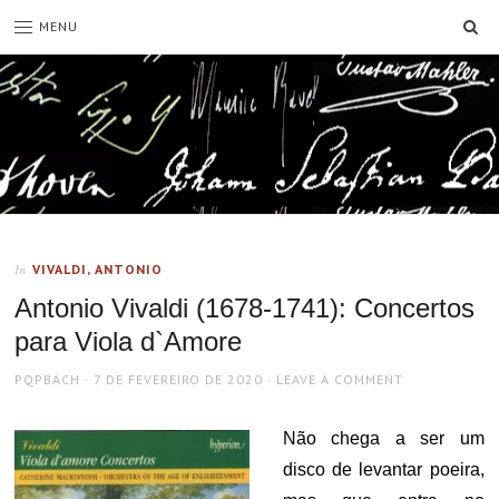
SE
MENU
VIVALDI, ANTONIO
In
Antonio Vivaldi (1678-1741): Concertos
para Viola d`Amore
AUTHOR
POSTED
PQPBACH
7 DE FEVEREIRO DE 2020
LEAVE A COMMENT
ON
Não chega a ser um
disco de levantar poeira,