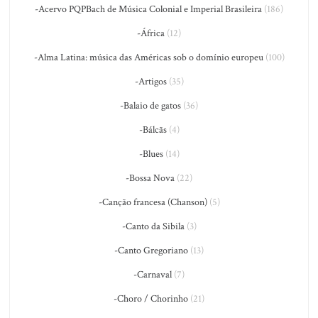
-Acervo PQPBach de Música Colonial e Imperial Brasileira
(186)
-África
(12)
-Alma Latina: música das Américas sob o domínio europeu
(100)
-Artigos
(35)
-Balaio de gatos
(36)
-Bálcãs
(4)
-Blues
(14)
-Bossa Nova
(22)
-Canção francesa (Chanson)
(5)
-Canto da Sibila
(3)
-Canto Gregoriano
(13)
-Carnaval
(7)
-Choro / Chorinho
(21)