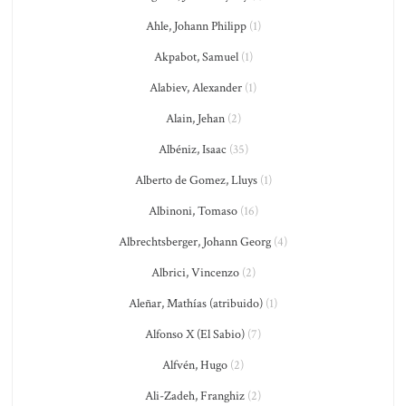
Ahle, Johann Philipp
(1)
Akpabot, Samuel
(1)
Alabiev, Alexander
(1)
Alain, Jehan
(2)
Albéniz, Isaac
(35)
Alberto de Gomez, Lluys
(1)
Albinoni, Tomaso
(16)
Albrechtsberger, Johann Georg
(4)
Albrici, Vincenzo
(2)
Aleñar, Mathías (atribuido)
(1)
Alfonso X (El Sabio)
(7)
Alfvén, Hugo
(2)
Ali-Zadeh, Franghiz
(2)