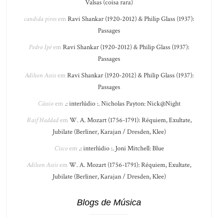
Valsas (coisa rara)
candida pires
em
Ravi Shankar (1920-2012) & Philip Glass (1937):
Passages
Pedro Ipê
em
Ravi Shankar (1920-2012) & Philip Glass (1937):
Passages
Adilson Assis
em
Ravi Shankar (1920-2012) & Philip Glass (1937):
Passages
Cássio
em
.: interlúdio :. Nicholas Payton: Nick@Night
Raif Haddad
em
W. A. Mozart (1756-1791): Réquiem, Exultate,
Jubilate (Berliner, Karajan / Dresden, Klee)
Cisco
em
.: interlúdio :. Joni Mitchell: Blue
Adilson Assis
em
W. A. Mozart (1756-1791): Réquiem, Exultate,
Jubilate (Berliner, Karajan / Dresden, Klee)
Blogs de Música