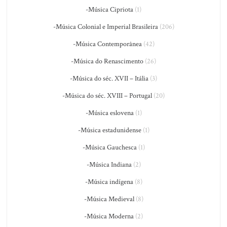
-Música Cipriota
(1)
-Música Colonial e Imperial Brasileira
(206)
-Música Contemporânea
(42)
-Música do Renascimento
(26)
-Música do séc. XVII – Itália
(3)
-Música do séc. XVIII – Portugal
(20)
-Música eslovena
(1)
-Música estadunidense
(1)
-Música Gauchesca
(1)
-Música Indiana
(2)
-Música indígena
(8)
-Música Medieval
(8)
-Música Moderna
(2)