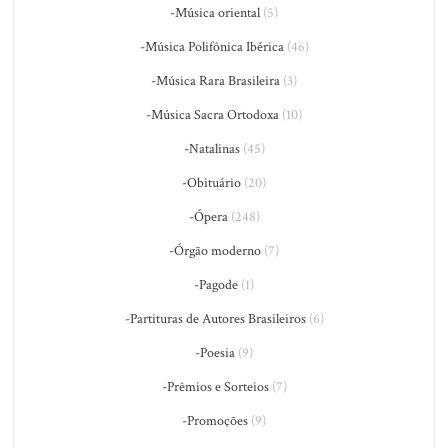
-Música oriental
(5)
-Música Polifônica Ibérica
(46)
-Música Rara Brasileira
(3)
-Música Sacra Ortodoxa
(10)
-Natalinas
(45)
-Obituário
(20)
-Ópera
(248)
-Órgão moderno
(7)
-Pagode
(1)
-Partituras de Autores Brasileiros
(6)
-Poesia
(9)
-Prêmios e Sorteios
(7)
-Promoções
(9)