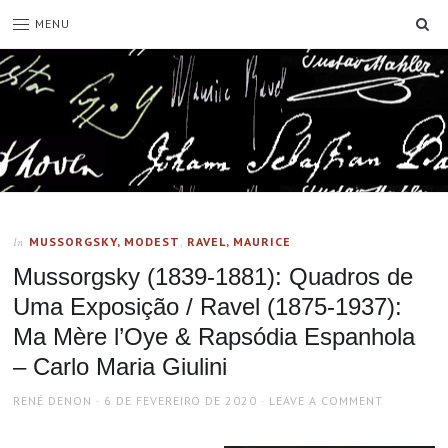
SE
MENU
MUSSORGSKY, MODEST
,
RAVEL, MAURICE
In
Mussorgsky (1839-1881): Quadros de
Uma Exposição / Ravel (1875-1937):
Ma Mère l’Oye & Rapsódia Espanhola
– Carlo Maria Giulini
AUTHOR
POSTED
RENÉ DENON
6 DE FEVEREIRO DE 2020
LEAVE A COMMENT
ON