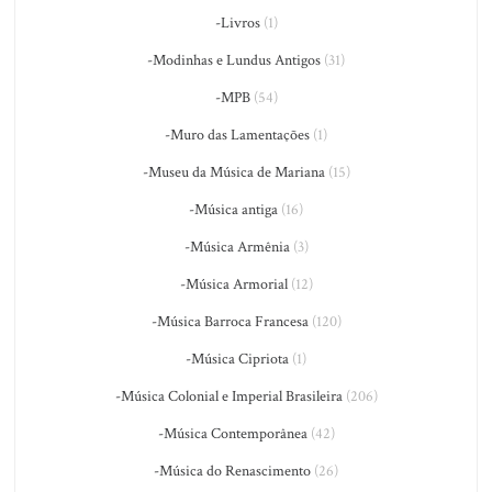
-Livros
(1)
-Modinhas e Lundus Antigos
(31)
-MPB
(54)
-Muro das Lamentações
(1)
-Museu da Música de Mariana
(15)
-Música antiga
(16)
-Música Armênia
(3)
-Música Armorial
(12)
-Música Barroca Francesa
(120)
-Música Cipriota
(1)
-Música Colonial e Imperial Brasileira
(206)
-Música Contemporânea
(42)
-Música do Renascimento
(26)