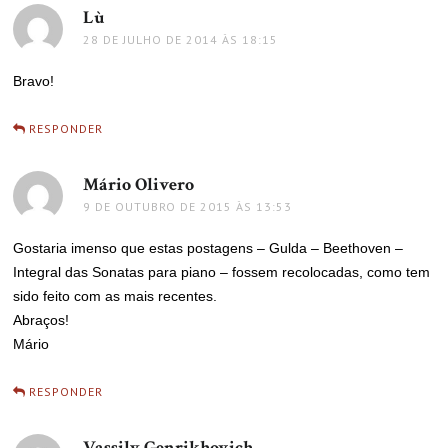
Lù
disse:
28 DE JULHO DE 2014 ÀS 18:15
Bravo!
RESPONDER
Mário Olivero
disse:
9 DE OUTUBRO DE 2015 ÀS 13:53
Gostaria imenso que estas postagens – Gulda – Beethoven –
Integral das Sonatas para piano – fossem recolocadas, como tem
sido feito com as mais recentes.
Abraços!
Mário
RESPONDER
Vassily Genrikhovich
disse: