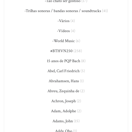
-Tão chato ser gostoso
(17)
-Trilhas sonoras / bandas sonoras / soundtracks
(41)
-Vários
(4)
-Vídeos
(4)
-World Music
(6)
#BTHVN250
(258)
15 anos de PQP Bach
(8)
Abel, Carl Friedrich
(5)
Abrahamsen, Hans
(1)
Abreu, Zequinha de
(2)
Achron, Joseph
(2)
Adam, Adolphe
(2)
Adams, John
(15)
Addy, Obo
(1)