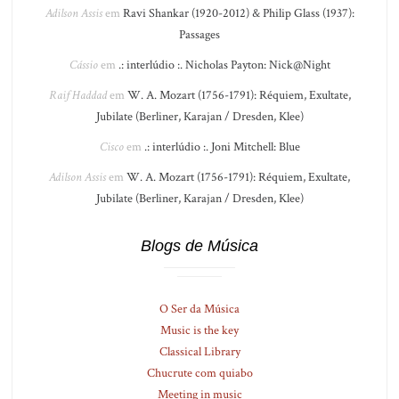
Adilson Assis
em
Ravi Shankar (1920-2012) & Philip Glass (1937):
Passages
Cássio
em
.: interlúdio :. Nicholas Payton: Nick@Night
Raif Haddad
em
W. A. Mozart (1756-1791): Réquiem, Exultate,
Jubilate (Berliner, Karajan / Dresden, Klee)
Cisco
em
.: interlúdio :. Joni Mitchell: Blue
Adilson Assis
em
W. A. Mozart (1756-1791): Réquiem, Exultate,
Jubilate (Berliner, Karajan / Dresden, Klee)
Blogs de Música
O Ser da Música
Music is the key
Classical Library
Chucrute com quiabo
Meeting in music