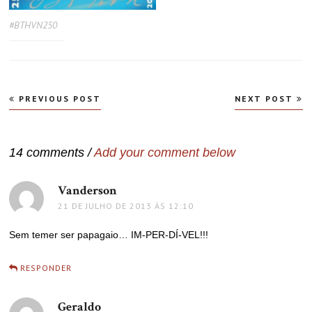
#BTHVN250
Navegação
PREVIOUS POST
NEXT POST
de
Post
14 comments /
Add your comment below
Vanderson
disse:
21 DE JULHO DE 2013 ÀS 12:10
Sem temer ser papagaio… IM-PER-DÍ-VEL!!!
RESPONDER
Geraldo
disse: