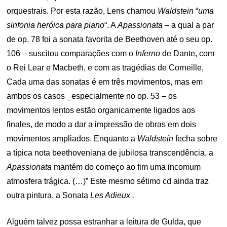
orquestrais. Por esta razão, Lens chamou
Waldstein
“
uma
sinfonia heróica para piano
“. A
Apassionata
– a qual a par
de op. 78 foi a sonata favorita de Beethoven até o seu op.
106 – suscitou comparações com o
Inferno
de Dante, com
o Rei Lear e Macbeth, e com as tragédias de Corneille,
Cada uma das sonatas é em três movimentos, mas em
ambos os casos _especialmente no op. 53 – os
movimentos lentos estão organicamente ligados aos
finales, de modo a dar a impressão de obras em dois
movimentos ampliados. Enquanto a
Waldstein
fecha sobre
a típica nota beethoveniana de jubilosa transcendência, a
Apassionata
mantém do começo ao fim uma incomum
atmosfera trágica. (…)” Este mesmo sétimo cd ainda traz
outra pintura, a Sonata
Les Adieux .
Alguém talvez possa estranhar a leitura de Gulda, que