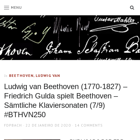
SE
MENU
BEETHOVEN, LUDWIG VAN
In
Ludwig van Beethoven (1770-1827) –
Friedrich Gulda spielt Beethoven –
Sämtliche Klaviersonaten (7/9)
#BTHVN250
AUTHOR
POSTED
FDPBACH
22 DE JANEIRO DE 2020
14 COMMENTS
ON