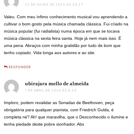
22 DE JULHO DE 2013 ÀS 10:17
Valeu. Com meu ínfimo conhecimento musical vou aprendendo a
cultivar o bom gosto pela música chamada clássica. Fui criado na
música popular (fui radialista) numa época em que se tocava
música clássica na sexta feira santa. Hoje já nem mais isso. É
uma pena. Abraços com minha gratidão por tudo de bom que
tenho copiado. Vida longa aos autores e ao site.
RESPONDER
ubirajara mello de almeida
disse:
7 DE ABRIL DE 2014 ÀS 6:19
Imploro, podem revalidar as Sonadas de Beethoven, peça
obrigatória para qualquer pianista, com Friedrich Gulda, é
completa né? Ah! que maravilha, que o Desconhecido o ilumine e
tenha piedade deste pobre sionhador. Abs