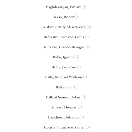
Baghdasaryan, Eduard
(1)
Baksa, Robert
(1)
Balakirev, Mily Alexeyevich
(6)
Balbastre, Armand-Louis
(1)
Balbastre, Claude-Bénigne
(4)
Balbi, Ignacio
(1)
Baldi, João José
(1)
Balfe, Michael William
(1)
Balke, Jon
(1)
Ballard Senior, Robert
(1)
Baltzar, Thomas
(2)
Banchieri, Adriano
(4)
Baptista, Francisco Xavier
(3)