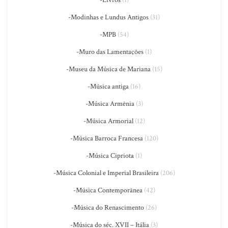
-Livros
(1)
-Modinhas e Lundus Antigos
(31)
-MPB
(54)
-Muro das Lamentações
(1)
-Museu da Música de Mariana
(15)
-Música antiga
(16)
-Música Armênia
(3)
-Música Armorial
(12)
-Música Barroca Francesa
(120)
-Música Cipriota
(1)
-Música Colonial e Imperial Brasileira
(206)
-Música Contemporânea
(42)
-Música do Renascimento
(26)
-Música do séc. XVII – Itália
(3)