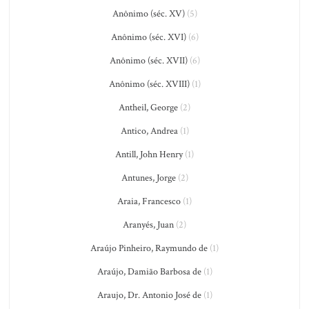
Anônimo (séc. XV)
(5)
Anônimo (séc. XVI)
(6)
Anônimo (séc. XVII)
(6)
Anônimo (séc. XVIII)
(1)
Antheil, George
(2)
Antico, Andrea
(1)
Antill, John Henry
(1)
Antunes, Jorge
(2)
Araia, Francesco
(1)
Aranyés, Juan
(2)
Araújo Pinheiro, Raymundo de
(1)
Araújo, Damião Barbosa de
(1)
Araujo, Dr. Antonio José de
(1)