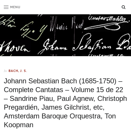
SE
MENU
BACH, J. S.
In
Johann Sebastian Bach (1685-1750) –
Complete Cantatas – Volume 15 de 22
– Sandrine Piau, Paul Agnew, Christoph
Pregardién, James Gilchrist, etc,
Amsterdam Baroque Orquestra, Ton
Koopman