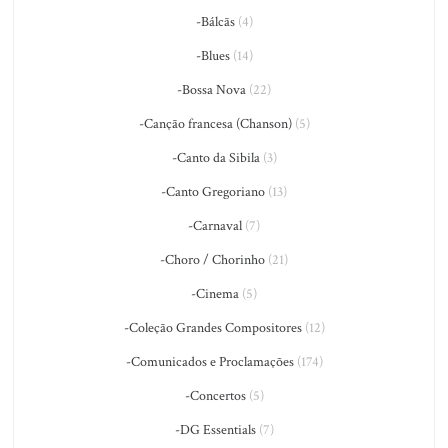
-Bálcãs
(4)
-Blues
(14)
-Bossa Nova
(22)
-Canção francesa (Chanson)
(5)
-Canto da Sibila
(3)
-Canto Gregoriano
(13)
-Carnaval
(7)
-Choro / Chorinho
(21)
-Cinema
(5)
-Coleção Grandes Compositores
(12)
-Comunicados e Proclamações
(174)
-Concertos
(5)
-DG Essentials
(7)