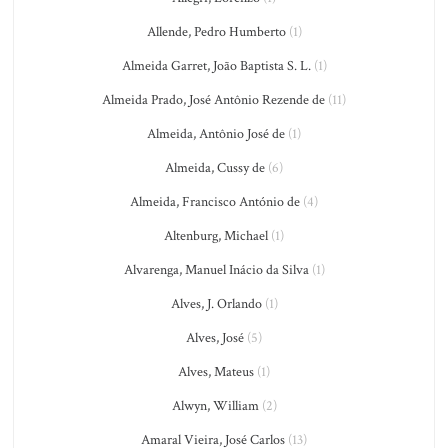
Allende, Pedro Humberto
(1)
Almeida Garret, João Baptista S. L.
(1)
Almeida Prado, José Antônio Rezende de
(11)
Almeida, Antônio José de
(1)
Almeida, Cussy de
(6)
Almeida, Francisco António de
(4)
Altenburg, Michael
(1)
Alvarenga, Manuel Inácio da Silva
(1)
Alves, J. Orlando
(1)
Alves, José
(5)
Alves, Mateus
(1)
Alwyn, William
(2)
Amaral Vieira, José Carlos
(13)