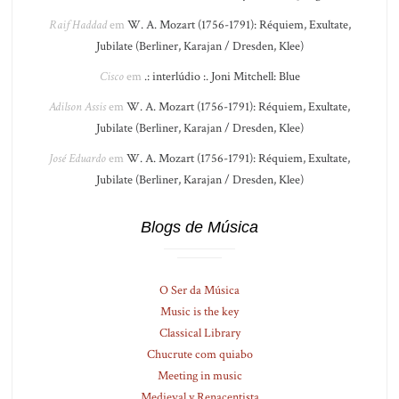
Raif Haddad
em
W. A. Mozart (1756-1791): Réquiem, Exultate,
Jubilate (Berliner, Karajan / Dresden, Klee)
Cisco
em
.: interlúdio :. Joni Mitchell: Blue
Adilson Assis
em
W. A. Mozart (1756-1791): Réquiem, Exultate,
Jubilate (Berliner, Karajan / Dresden, Klee)
José Eduardo
em
W. A. Mozart (1756-1791): Réquiem, Exultate,
Jubilate (Berliner, Karajan / Dresden, Klee)
Blogs de Música
O Ser da Música
Music is the key
Classical Library
Chucrute com quiabo
Meeting in music
Medieval y Renacentista