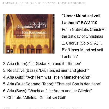
AUTHOR
POSTED
FDPBACH
13 DE JANEIRO DE 2020
LEAVE A COMMENT
ON
“Unser Mund sei voll
Lachens” BWV 110
Feria Nativitatis Christi At
the 1st day of Christmas
1. Chorus (Solo S, A, T,
B): “Unser Mund sei voll
Lachens”
2. Aria (Tenor): “Ihr Gedanken und ihr Sinnen”
3. Recitative (Bass): “Dir, Herr, ist niemand gleich”
4. Aria (Alto): “Ach Herr, was ist ein Menschenkind”
5. Aria (Duet Soprano, Tenor): “Ehre sei Gott in der Höhe”
6. Aria (Bass): “Wacht auf, ihr Adern und ihr Glieder”
7. Chorale: “Alleluia! Gelobt sei Gott”