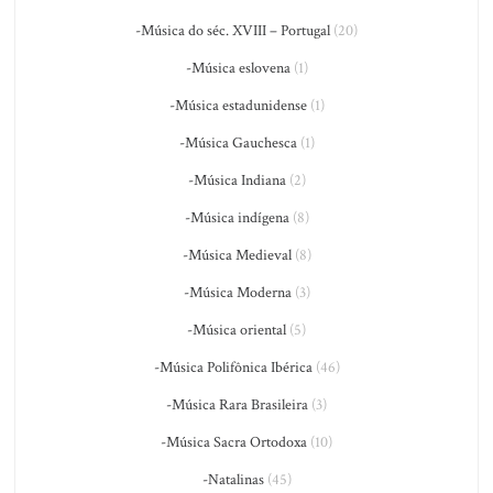
-Música do séc. XVIII – Portugal
(20)
-Música eslovena
(1)
-Música estadunidense
(1)
-Música Gauchesca
(1)
-Música Indiana
(2)
-Música indígena
(8)
-Música Medieval
(8)
-Música Moderna
(3)
-Música oriental
(5)
-Música Polifônica Ibérica
(46)
-Música Rara Brasileira
(3)
-Música Sacra Ortodoxa
(10)
-Natalinas
(45)