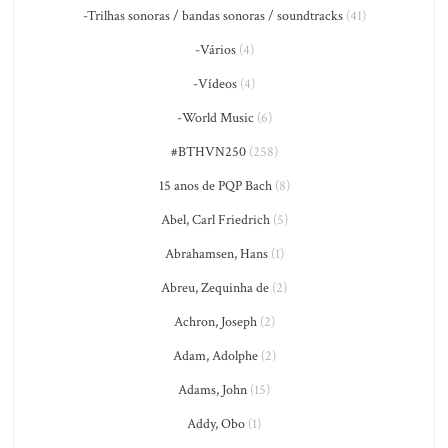
-Trilhas sonoras / bandas sonoras / soundtracks
(41)
-Vários
(4)
-Vídeos
(4)
-World Music
(6)
#BTHVN250
(258)
15 anos de PQP Bach
(8)
Abel, Carl Friedrich
(5)
Abrahamsen, Hans
(1)
Abreu, Zequinha de
(2)
Achron, Joseph
(2)
Adam, Adolphe
(2)
Adams, John
(15)
Addy, Obo
(1)