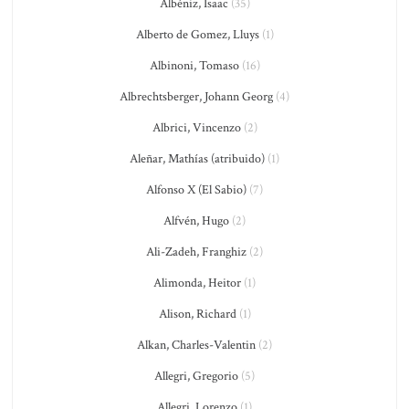
Albéniz, Isaac
(35)
Alberto de Gomez, Lluys
(1)
Albinoni, Tomaso
(16)
Albrechtsberger, Johann Georg
(4)
Albrici, Vincenzo
(2)
Aleñar, Mathías (atribuido)
(1)
Alfonso X (El Sabio)
(7)
Alfvén, Hugo
(2)
Ali-Zadeh, Franghiz
(2)
Alimonda, Heitor
(1)
Alison, Richard
(1)
Alkan, Charles-Valentin
(2)
Allegri, Gregorio
(5)
Allegri, Lorenzo
(1)