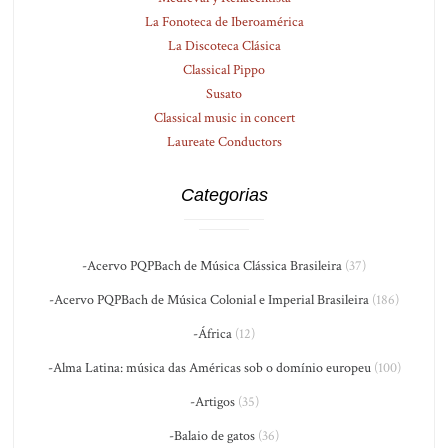
La Fonoteca de Iberoamérica
La Discoteca Clásica
Classical Pippo
Susato
Classical music in concert
Laureate Conductors
Categorias
-Acervo PQPBach de Música Clássica Brasileira
(37)
-Acervo PQPBach de Música Colonial e Imperial Brasileira
(186)
-África
(12)
-Alma Latina: música das Américas sob o domínio europeu
(100)
-Artigos
(35)
-Balaio de gatos
(36)