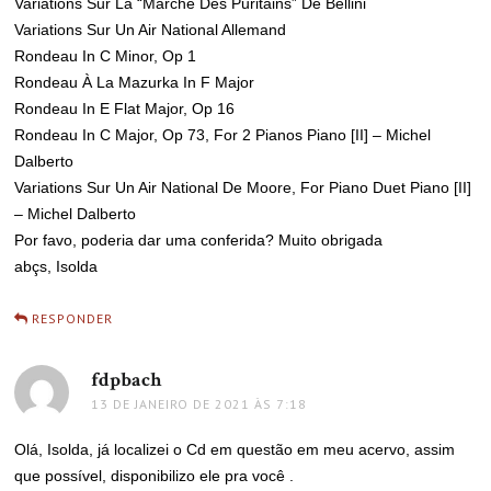
Variations Sur La “Marche Des Puritains” De Bellini
Variations Sur Un Air National Allemand
Rondeau In C Minor, Op 1
Rondeau À La Mazurka In F Major
Rondeau In E Flat Major, Op 16
Rondeau In C Major, Op 73, For 2 Pianos Piano [II] – Michel
Dalberto
Variations Sur Un Air National De Moore, For Piano Duet Piano [II]
– Michel Dalberto
Por favo, poderia dar uma conferida? Muito obrigada
abçs, Isolda
RESPONDER
fdpbach
disse:
13 DE JANEIRO DE 2021 ÀS 7:18
Olá, Isolda, já localizei o Cd em questão em meu acervo, assim
que possível, disponibilizo ele pra você .