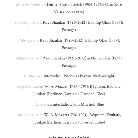
Marcelo devoto
em
Dmitri Shostakovich (1906-1975): Canções e
Valsas (coisa rara)
candida pires
em
Ravi Shankar (1920-2012) & Philip Glass (1937):
Passages
Pedro Ipê
em
Ravi Shankar (1920-2012) & Philip Glass (1937):
Passages
Adilson Assis
em
Ravi Shankar (1920-2012) & Philip Glass (1937):
Passages
Cássio
em
.: interlúdio :. Nicholas Payton: Nick@Night
Raif Haddad
em
W. A. Mozart (1756-1791): Réquiem, Exultate,
Jubilate (Berliner, Karajan / Dresden, Klee)
Cisco
em
.: interlúdio :. Joni Mitchell: Blue
Adilson Assis
em
W. A. Mozart (1756-1791): Réquiem, Exultate,
Jubilate (Berliner, Karajan / Dresden, Klee)