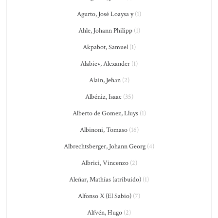
Agurto, José Loaysa y
(1)
Ahle, Johann Philipp
(1)
Akpabot, Samuel
(1)
Alabiev, Alexander
(1)
Alain, Jehan
(2)
Albéniz, Isaac
(35)
Alberto de Gomez, Lluys
(1)
Albinoni, Tomaso
(16)
Albrechtsberger, Johann Georg
(4)
Albrici, Vincenzo
(2)
Aleñar, Mathías (atribuido)
(1)
Alfonso X (El Sabio)
(7)
Alfvén, Hugo
(2)