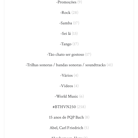
-Promoções
(9)
-Rock
(28)
-Samba
(17)
-Sei lá
(13)
-Tango
(17)
-Tão chato ser gostoso
(17)
-Trilhas sonoras / bandas sonoras / soundtracks
(41)
-Vários
(4)
-Vídeos
(4)
-World Music
(6)
#BTHVN250
(258)
15 anos de PQP Bach
(8)
Abel, Carl Friedrich
(5)