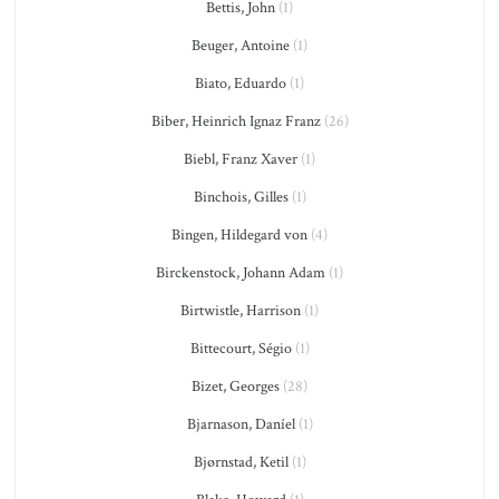
Bettis, John
(1)
Beuger, Antoine
(1)
Biato, Eduardo
(1)
Biber, Heinrich Ignaz Franz
(26)
Biebl, Franz Xaver
(1)
Binchois, Gilles
(1)
Bingen, Hildegard von
(4)
Birckenstock, Johann Adam
(1)
Birtwistle, Harrison
(1)
Bittecourt, Ségio
(1)
Bizet, Georges
(28)
Bjarnason, Daníel
(1)
Bjørnstad, Ketil
(1)