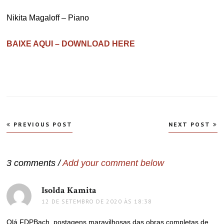
Nikita Magaloff – Piano
BAIXE AQUI – DOWNLOAD HERE
Navegação
PREVIOUS POST
NEXT POST
de
Post
3 comments /
Add your comment below
Isolda Kamita
disse:
12 DE SETEMBRO DE 2020 ÀS 18:38
Olá FDPBach, postagens maravilhosas das obras completas de