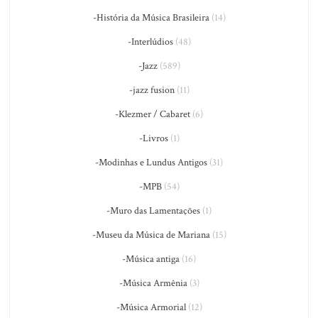
-História da Música Brasileira
(14)
-Interlúdios
(48)
-Jazz
(589)
-jazz fusion
(11)
-Klezmer / Cabaret
(6)
-Livros
(1)
-Modinhas e Lundus Antigos
(31)
-MPB
(54)
-Muro das Lamentações
(1)
-Museu da Música de Mariana
(15)
-Música antiga
(16)
-Música Armênia
(3)
-Música Armorial
(12)