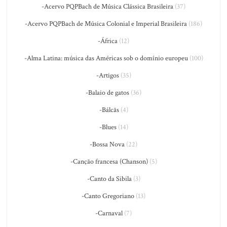
-Acervo PQPBach de Música Clássica Brasileira
(37)
-Acervo PQPBach de Música Colonial e Imperial Brasileira
(186)
-África
(12)
-Alma Latina: música das Américas sob o domínio europeu
(100)
-Artigos
(35)
-Balaio de gatos
(36)
-Bálcãs
(4)
-Blues
(14)
-Bossa Nova
(22)
-Canção francesa (Chanson)
(5)
-Canto da Sibila
(3)
-Canto Gregoriano
(13)
-Carnaval
(7)