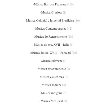
-Música Barroca Francesa
(120)
-Música Cipriota
(1)
-Música Colonial e Imperial Brasileira
(206)
-Música Contemporânea
(42)
-Música do Renascimento
(26)
-Música do séc. XVII – Itália
(3)
-Música do séc. XVIII – Portugal
(20)
-Música eslovena
(1)
-Música estadunidense
(1)
-Música Gauchesca
(1)
-Música Indiana
(2)
-Música indígena
(8)
-Música Medieval
(8)