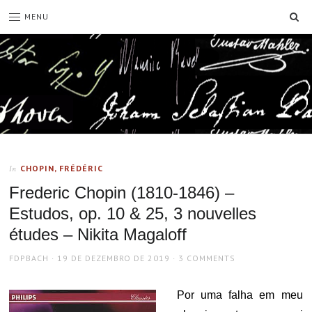
SE
MENU
CHOPIN, FRÉDÉRIC
In
Frederic Chopin (1810-1846) –
Estudos, op. 10 & 25, 3 nouvelles
études – Nikita Magaloff
AUTHOR
POSTED
FDPBACH
19 DE DEZEMBRO DE 2019
3 COMMENTS
ON
Por uma falha em meu