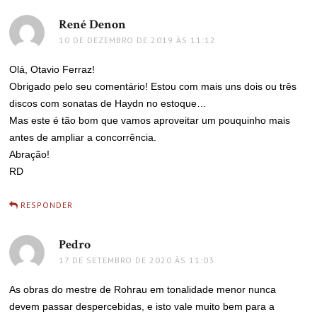
René Denon
disse:
10 DE DEZEMBRO DE 2019 ÀS 11:12
Olá, Otavio Ferraz!
Obrigado pelo seu comentário! Estou com mais uns dois ou três
discos com sonatas de Haydn no estoque…
Mas este é tão bom que vamos aproveitar um pouquinho mais
antes de ampliar a concorrência.
Abração!
RD
RESPONDER
Pedro
disse:
17 DE SETEMBRO DE 2020 ÀS 11:03
As obras do mestre de Rohrau em tonalidade menor nunca
devem passar despercebidas, e isto vale muito bem para a