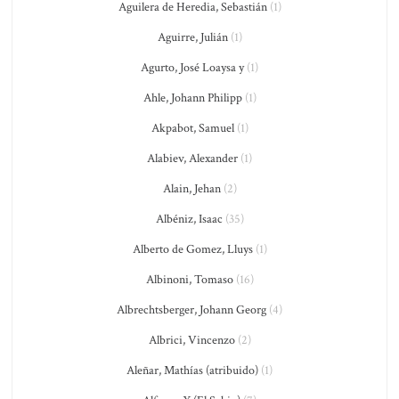
Aguilera de Heredia, Sebastián
(1)
Aguirre, Julián
(1)
Agurto, José Loaysa y
(1)
Ahle, Johann Philipp
(1)
Akpabot, Samuel
(1)
Alabiev, Alexander
(1)
Alain, Jehan
(2)
Albéniz, Isaac
(35)
Alberto de Gomez, Lluys
(1)
Albinoni, Tomaso
(16)
Albrechtsberger, Johann Georg
(4)
Albrici, Vincenzo
(2)
Aleñar, Mathías (atribuido)
(1)