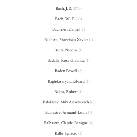
Bach, J. S.
(870)
Bach, W. F.
(33)
Bacheler, Daniel
(2)
Bachixa, Francisco Xavier
(1)
Bacri, Nicolas
(1)
Badalla, Rosa Giacinta
(1)
Baden Powell
(2)
Baghdasaryan, Eduard
(1)
Baksa, Robert
(1)
Balakirev, Mily Alexeyevich
(6)
Balbastre, Armand-Louis
(1)
Balbastre, Claude-Bénigne
(4)
Balbi, Ignacio
(1)