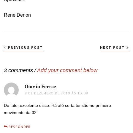
René Denon
Navegação
PREVIOUS POST
NEXT POST
de
Post
3 comments /
Add your comment below
Otavio Ferraz
disse:
9 DE DEZEMBRO DE 2019 ÀS 13:08
De fato, excelente disco. Há até certa tensão no primeiro
movimento da 32.
RESPONDER