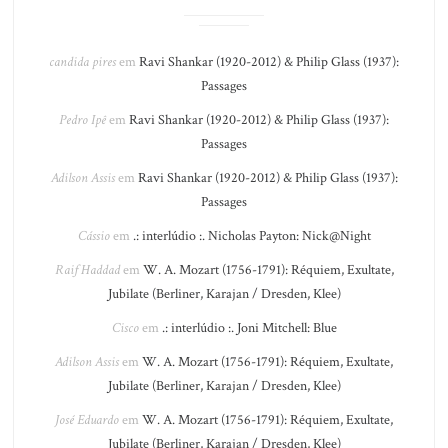
candida pires
em
Ravi Shankar (1920-2012) & Philip Glass (1937):
Passages
Pedro Ipê
em
Ravi Shankar (1920-2012) & Philip Glass (1937):
Passages
Adilson Assis
em
Ravi Shankar (1920-2012) & Philip Glass (1937):
Passages
Cássio
em
.: interlúdio :. Nicholas Payton: Nick@Night
Raif Haddad
em
W. A. Mozart (1756-1791): Réquiem, Exultate,
Jubilate (Berliner, Karajan / Dresden, Klee)
Cisco
em
.: interlúdio :. Joni Mitchell: Blue
Adilson Assis
em
W. A. Mozart (1756-1791): Réquiem, Exultate,
Jubilate (Berliner, Karajan / Dresden, Klee)
José Eduardo
em
W. A. Mozart (1756-1791): Réquiem, Exultate,
Jubilate (Berliner, Karajan / Dresden, Klee)