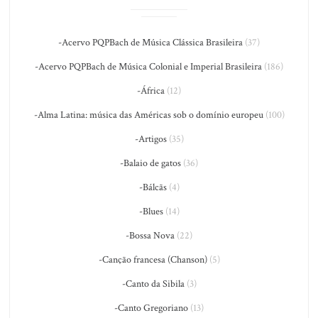
-Acervo PQPBach de Música Clássica Brasileira
(37)
-Acervo PQPBach de Música Colonial e Imperial Brasileira
(186)
-África
(12)
-Alma Latina: música das Américas sob o domínio europeu
(100)
-Artigos
(35)
-Balaio de gatos
(36)
-Bálcãs
(4)
-Blues
(14)
-Bossa Nova
(22)
-Canção francesa (Chanson)
(5)
-Canto da Sibila
(3)
-Canto Gregoriano
(13)