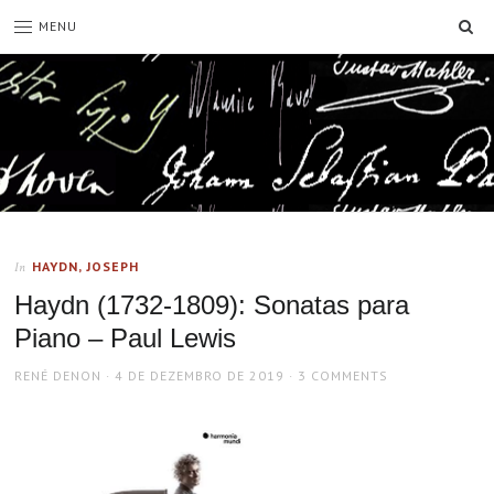
SE
MENU
HAYDN, JOSEPH
In
Haydn (1732-1809): Sonatas para
Piano – Paul Lewis
AUTHOR
POSTED
RENÉ DENON
4 DE DEZEMBRO DE 2019
3 COMMENTS
ON