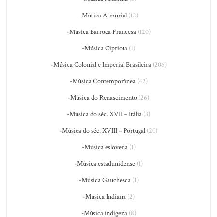
-Música Armorial
(12)
-Música Barroca Francesa
(120)
-Música Cipriota
(1)
-Música Colonial e Imperial Brasileira
(206)
-Música Contemporânea
(42)
-Música do Renascimento
(26)
-Música do séc. XVII – Itália
(3)
-Música do séc. XVIII – Portugal
(20)
-Música eslovena
(1)
-Música estadunidense
(1)
-Música Gauchesca
(1)
-Música Indiana
(2)
-Música indígena
(8)