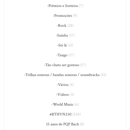
-Prêmios e Sorteios
(7)
-Promoções
(9)
-Rock
(28)
-Samba
(17)
-Sei lá
(13)
-Tango
(17)
-Tão chato ser gostoso
(17)
-Trilhas sonoras / bandas sonoras / soundtracks
(41)
-Vários
(4)
-Vídeos
(4)
-World Music
(6)
#BTHVN250
(258)
15 anos de PQP Bach
(8)