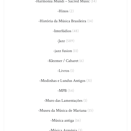
-Harmonia Mundi – Sacred Music
(14)
-Hinos
(2)
-História da Música Brasileira
(14)
-Interlúdios
(48)
-Jazz
(589)
-jazz fusion
(11)
-Klezmer / Cabaret
(6)
-Livros
(1)
-Modinhas e Lundus Antigos
(31)
-MPB
(54)
-Muro das Lamentações
(1)
-Museu da Música de Mariana
(15)
-Música antiga
(16)
-Música Armênia
(3)