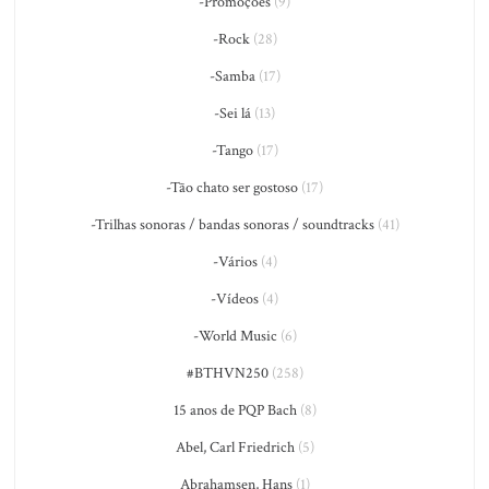
-Promoções
(9)
-Rock
(28)
-Samba
(17)
-Sei lá
(13)
-Tango
(17)
-Tão chato ser gostoso
(17)
-Trilhas sonoras / bandas sonoras / soundtracks
(41)
-Vários
(4)
-Vídeos
(4)
-World Music
(6)
#BTHVN250
(258)
15 anos de PQP Bach
(8)
Abel, Carl Friedrich
(5)
Abrahamsen, Hans
(1)