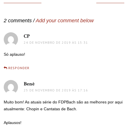
de
Post
2 comments /
Add your comment below
CP
disse:
24 DE NOVEMBRO DE 2019 ÀS 15:31
Só aplauso!
RESPONDER
Benê
disse:
25 DE NOVEMBRO DE 2019 ÀS 17:16
Muito bom! As atuais série do FDPBach são as melhores por aqui
atualmente: Chopin e Cantatas de Bach.
Aplausos!