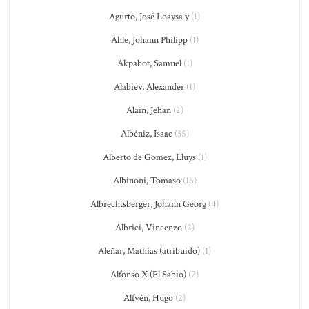
Agurto, José Loaysa y
(1)
Ahle, Johann Philipp
(1)
Akpabot, Samuel
(1)
Alabiev, Alexander
(1)
Alain, Jehan
(2)
Albéniz, Isaac
(35)
Alberto de Gomez, Lluys
(1)
Albinoni, Tomaso
(16)
Albrechtsberger, Johann Georg
(4)
Albrici, Vincenzo
(2)
Aleñar, Mathías (atribuido)
(1)
Alfonso X (El Sabio)
(7)
Alfvén, Hugo
(2)