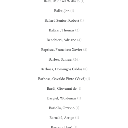
Balfe, Michael William
(1)
Balke, Jon
(1)
Ballard Senior, Robert
(1)
Baltzar, Thomas
(2)
Banchieri, Adriano
(4)
Baptista, Francisco Xavier
(3)
Barber, Samuel
(26)
Barbosa, Domingos Caldas
(8)
Barbosa, Osvaldo Pinto (Vavá)
(1)
Bardi, Giovanni de
(1)
Bargiel, Woldemar
(1)
Bariolla, Ottavio
(1)
Barnabé, Arrigo
(1)
Barreto, Uaná
(1)