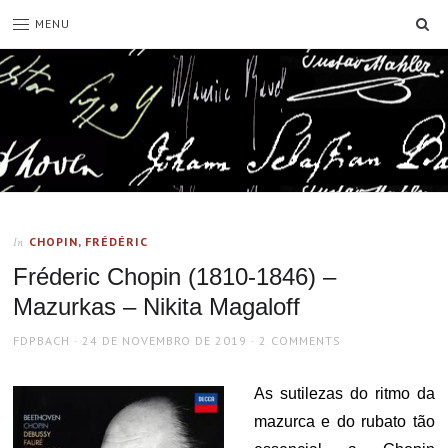
SE
MENU
CHOPIN, FRÉDÉRIC
In
Fréderic Chopin (1810-1846) –
Mazurkas – Nikita Magaloff
AUTHOR
POSTED
FDPBACH
24 DE NOVEMBRO DE 2019
2 COMMENTS
ON
As sutilezas do ritmo da
mazurca e do rubato tão