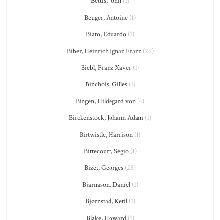
Bettis, John
(1)
Beuger, Antoine
(1)
Biato, Eduardo
(1)
Biber, Heinrich Ignaz Franz
(26)
Biebl, Franz Xaver
(1)
Binchois, Gilles
(1)
Bingen, Hildegard von
(4)
Birckenstock, Johann Adam
(1)
Birtwistle, Harrison
(1)
Bittecourt, Ségio
(1)
Bizet, Georges
(28)
Bjarnason, Daníel
(1)
Bjørnstad, Ketil
(1)
Blake, Howard
(1)