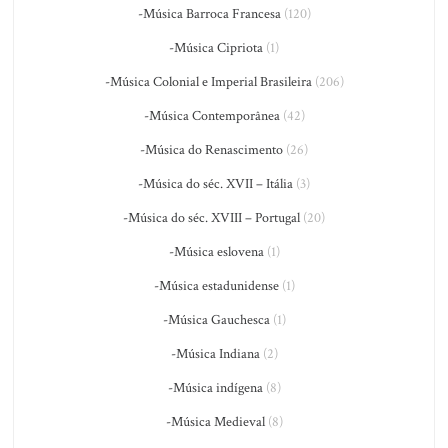
-Música Barroca Francesa
(120)
-Música Cipriota
(1)
-Música Colonial e Imperial Brasileira
(206)
-Música Contemporânea
(42)
-Música do Renascimento
(26)
-Música do séc. XVII – Itália
(3)
-Música do séc. XVIII – Portugal
(20)
-Música eslovena
(1)
-Música estadunidense
(1)
-Música Gauchesca
(1)
-Música Indiana
(2)
-Música indígena
(8)
-Música Medieval
(8)