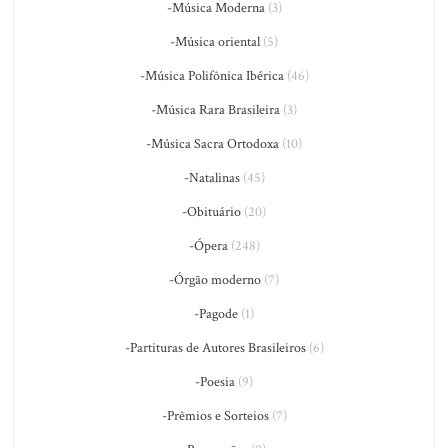
-Música Moderna
(3)
-Música oriental
(5)
-Música Polifônica Ibérica
(46)
-Música Rara Brasileira
(3)
-Música Sacra Ortodoxa
(10)
-Natalinas
(45)
-Obituário
(20)
-Ópera
(248)
-Órgão moderno
(7)
-Pagode
(1)
-Partituras de Autores Brasileiros
(6)
-Poesia
(9)
-Prêmios e Sorteios
(7)