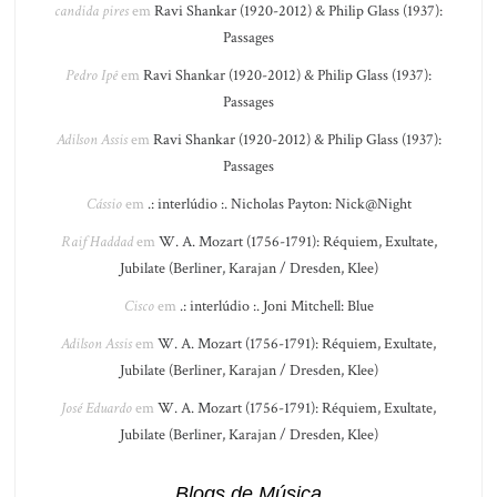
candida pires
em
Ravi Shankar (1920-2012) & Philip Glass (1937):
Passages
Pedro Ipê
em
Ravi Shankar (1920-2012) & Philip Glass (1937):
Passages
Adilson Assis
em
Ravi Shankar (1920-2012) & Philip Glass (1937):
Passages
Cássio
em
.: interlúdio :. Nicholas Payton: Nick@Night
Raif Haddad
em
W. A. Mozart (1756-1791): Réquiem, Exultate,
Jubilate (Berliner, Karajan / Dresden, Klee)
Cisco
em
.: interlúdio :. Joni Mitchell: Blue
Adilson Assis
em
W. A. Mozart (1756-1791): Réquiem, Exultate,
Jubilate (Berliner, Karajan / Dresden, Klee)
José Eduardo
em
W. A. Mozart (1756-1791): Réquiem, Exultate,
Jubilate (Berliner, Karajan / Dresden, Klee)
Blogs de Música