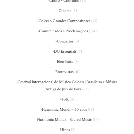
-Choro / Chorinho
(21)
-Cinema
(5)
-Coleção Grandes Compositores
(12)
-Comunicados e Proclamações
(174)
-Concertos
(5)
-DG Essentials
(7)
-Eletrônica
(3)
-Entrevistas
(10)
-Festival Internacional de Música Colonial Brasileira e Música
Antiga de Juiz de Fora
(23)
-Folk
(5)
-Harmonia Mundi – 50 anos
(16)
-Harmonia Mundi – Sacred Music
(14)
-Hinos
(2)