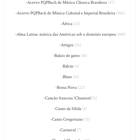
-Acervo PQPBach de Música Clássica Brasileira
(37)
-Acervo PQPBach de Música Colonial e Imperial Brasileira
(186)
-África
(12)
-Alma Latina: música das Américas sob o domínio europeu
(100)
-Artigos
(35)
-Balaio de gatos
(36)
-Bálcãs
(4)
-Blues
(14)
-Bossa Nova
(22)
-Canção francesa (Chanson)
(5)
-Canto da Sibila
(3)
-Canto Gregoriano
(13)
-Carnaval
(7)