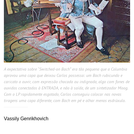
A expectativa sobre “Switched-on Bach” era tão pequena que a Columbia
aprovou uma capa que deixou Carlos possessa: um Bach rubicundo e
caricato a ouvir, com expressão chocada ou indignada, algo com fones de
ouvidos conectados à ENTRADA, e não à saída, de um sintetizador Moog.
Com o LP rapidamente esgotado, Carlos conseguiu colocar nas novas
tiragens uma capa diferente, com Bach em pé e olhar menos esdrúxulo.
Vassily Genrikhovich