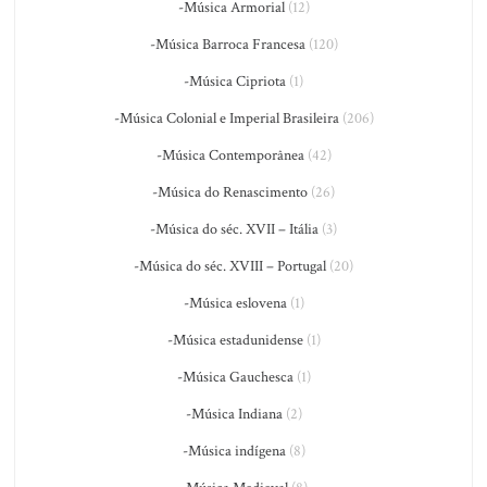
-Música Armorial
(12)
-Música Barroca Francesa
(120)
-Música Cipriota
(1)
-Música Colonial e Imperial Brasileira
(206)
-Música Contemporânea
(42)
-Música do Renascimento
(26)
-Música do séc. XVII – Itália
(3)
-Música do séc. XVIII – Portugal
(20)
-Música eslovena
(1)
-Música estadunidense
(1)
-Música Gauchesca
(1)
-Música Indiana
(2)
-Música indígena
(8)