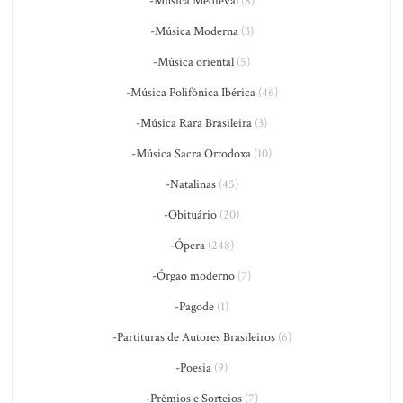
-Música Medieval
(8)
-Música Moderna
(3)
-Música oriental
(5)
-Música Polifônica Ibérica
(46)
-Música Rara Brasileira
(3)
-Música Sacra Ortodoxa
(10)
-Natalinas
(45)
-Obituário
(20)
-Ópera
(248)
-Órgão moderno
(7)
-Pagode
(1)
-Partituras de Autores Brasileiros
(6)
-Poesia
(9)
-Prêmios e Sorteios
(7)