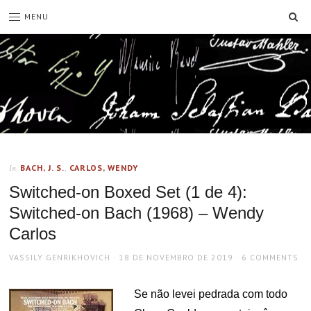
SE
MENU
BACH, J. S.
,
CARLOS, WENDY
In
Switched-on Boxed Set (1 de 4):
Switched-on Bach (1968) – Wendy
Carlos
AUTHOR
POSTED
VASSILY GENRIKHOVICH
18 DE NOVEMBRO DE 2019
6 COMMENTS
ON
Se não levei pedrada com todo