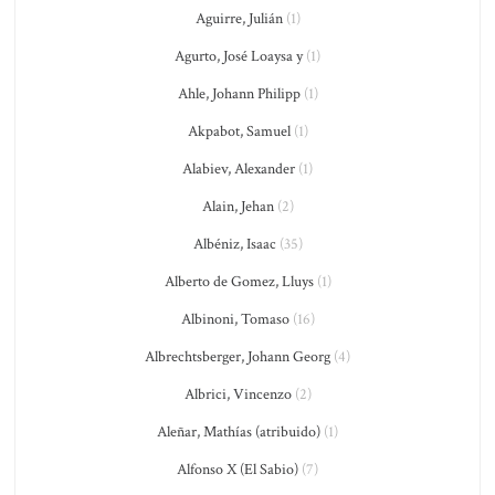
Aguirre, Julián
(1)
Agurto, José Loaysa y
(1)
Ahle, Johann Philipp
(1)
Akpabot, Samuel
(1)
Alabiev, Alexander
(1)
Alain, Jehan
(2)
Albéniz, Isaac
(35)
Alberto de Gomez, Lluys
(1)
Albinoni, Tomaso
(16)
Albrechtsberger, Johann Georg
(4)
Albrici, Vincenzo
(2)
Aleñar, Mathías (atribuido)
(1)
Alfonso X (El Sabio)
(7)