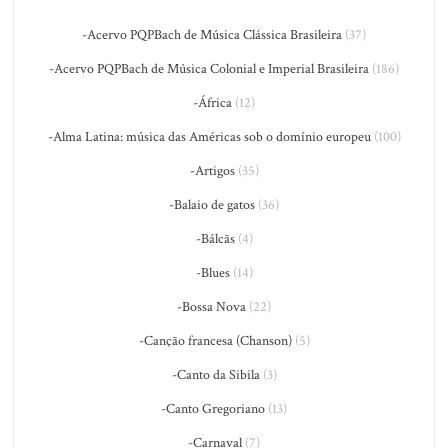
-Acervo PQPBach de Música Clássica Brasileira
(37)
-Acervo PQPBach de Música Colonial e Imperial Brasileira
(186)
-África
(12)
-Alma Latina: música das Américas sob o domínio europeu
(100)
-Artigos
(35)
-Balaio de gatos
(36)
-Bálcãs
(4)
-Blues
(14)
-Bossa Nova
(22)
-Canção francesa (Chanson)
(5)
-Canto da Sibila
(3)
-Canto Gregoriano
(13)
-Carnaval
(7)