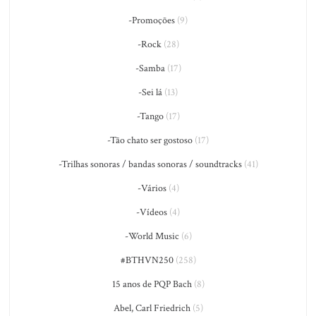
-Promoções
(9)
-Rock
(28)
-Samba
(17)
-Sei lá
(13)
-Tango
(17)
-Tão chato ser gostoso
(17)
-Trilhas sonoras / bandas sonoras / soundtracks
(41)
-Vários
(4)
-Vídeos
(4)
-World Music
(6)
#BTHVN250
(258)
15 anos de PQP Bach
(8)
Abel, Carl Friedrich
(5)