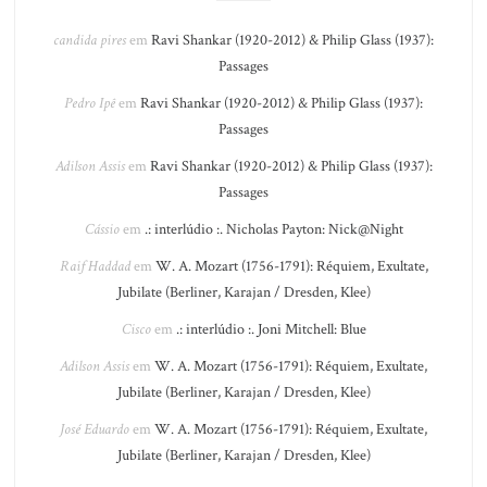
candida pires
em
Ravi Shankar (1920-2012) & Philip Glass (1937):
Passages
Pedro Ipê
em
Ravi Shankar (1920-2012) & Philip Glass (1937):
Passages
Adilson Assis
em
Ravi Shankar (1920-2012) & Philip Glass (1937):
Passages
Cássio
em
.: interlúdio :. Nicholas Payton: Nick@Night
Raif Haddad
em
W. A. Mozart (1756-1791): Réquiem, Exultate,
Jubilate (Berliner, Karajan / Dresden, Klee)
Cisco
em
.: interlúdio :. Joni Mitchell: Blue
Adilson Assis
em
W. A. Mozart (1756-1791): Réquiem, Exultate,
Jubilate (Berliner, Karajan / Dresden, Klee)
José Eduardo
em
W. A. Mozart (1756-1791): Réquiem, Exultate,
Jubilate (Berliner, Karajan / Dresden, Klee)