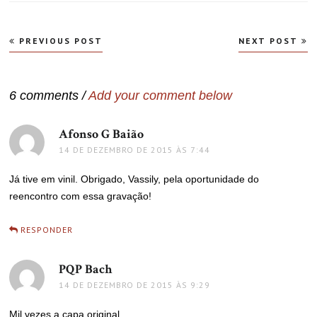
Navegação
PREVIOUS POST
NEXT POST
de
Post
6 comments /
Add your comment below
Afonso G Baião
disse:
14 DE DEZEMBRO DE 2015 ÀS 7:44
Já tive em vinil. Obrigado, Vassily, pela oportunidade do
reencontro com essa gravação!
RESPONDER
PQP Bach
disse:
14 DE DEZEMBRO DE 2015 ÀS 9:29
Mil vezes a capa original.