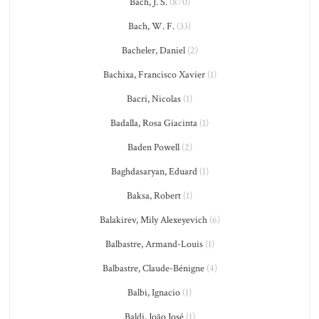
Bach, J. S.
(870)
Bach, W. F.
(33)
Bacheler, Daniel
(2)
Bachixa, Francisco Xavier
(1)
Bacri, Nicolas
(1)
Badalla, Rosa Giacinta
(1)
Baden Powell
(2)
Baghdasaryan, Eduard
(1)
Baksa, Robert
(1)
Balakirev, Mily Alexeyevich
(6)
Balbastre, Armand-Louis
(1)
Balbastre, Claude-Bénigne
(4)
Balbi, Ignacio
(1)
Baldi, João José
(1)