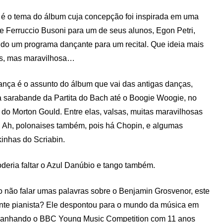
é o tema do álbum cuja concepção foi inspirada em uma
de Ferruccio Busoni para um de seus alunos, Egon Petri,
do um programa dançante para um recital. Que ideia mais
s, mas maravilhosa…
ança é o assunto do álbum que vai das antigas danças,
 sarabande da Partita do Bach até o Boogie Woogie, no
 do Morton Gould. Entre elas, valsas, muitas maravilhosas
. Ah, polonaises também, pois há Chopin, e algumas
inhas do Scriabin.
deria faltar o Azul Danúbio e tango também.
 não falar umas palavras sobre o Benjamin Grosvenor, este
nte pianista? Ele despontou para o mundo da música em
anhando o BBC Young Music Competition com 11 anos