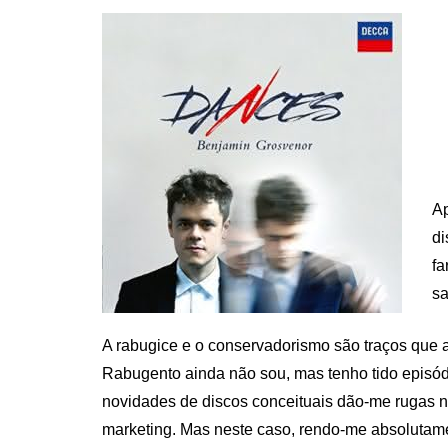
Ap
di
fa
sa
A rabugice e o conservadorismo são traços que 
Rabugento ainda não sou, mas tenho tido episód
novidades de discos conceituais dão-me rugas na
marketing. Mas neste caso, rendo-me absolutamen