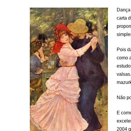
Dança 
carta 
propon
simple
Pois d
como a
estudo
valsas
mazurk
Não po
E como
excele
2004 g