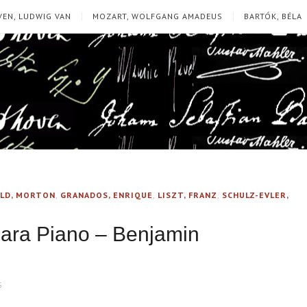
EN, LUDWIG VAN
MOZART, WOLFGANG AMADEUS
BARTÓK, BÉLA
LD, MORTON
,
GRANADOS, ENRIQUE
,
LISZT, FRANZ
,
SCHULZ-EVLER,
para Piano – Benjamin
S