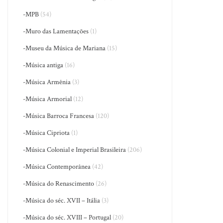
-MPB
(54)
-Muro das Lamentações
(1)
-Museu da Música de Mariana
(15)
-Música antiga
(16)
-Música Armênia
(3)
-Música Armorial
(12)
-Música Barroca Francesa
(120)
-Música Cipriota
(1)
-Música Colonial e Imperial Brasileira
(206)
-Música Contemporânea
(42)
-Música do Renascimento
(26)
-Música do séc. XVII – Itália
(3)
-Música do séc. XVIII – Portugal
(20)