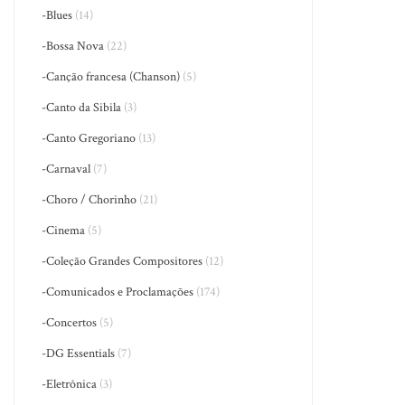
-Blues
(14)
-Bossa Nova
(22)
-Canção francesa (Chanson)
(5)
-Canto da Sibila
(3)
-Canto Gregoriano
(13)
-Carnaval
(7)
-Choro / Chorinho
(21)
-Cinema
(5)
-Coleção Grandes Compositores
(12)
-Comunicados e Proclamações
(174)
-Concertos
(5)
-DG Essentials
(7)
-Eletrônica
(3)