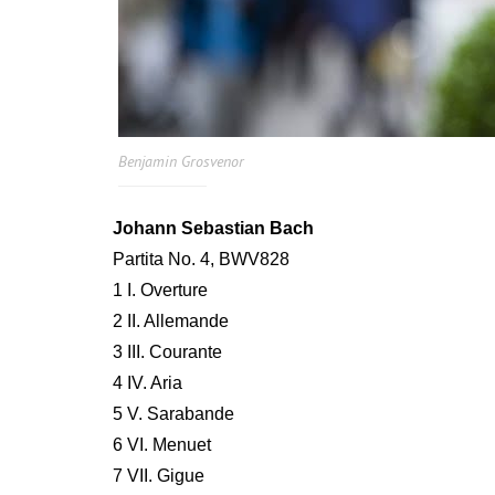
Benjamin Grosvenor
Johann Sebastian Bach
Partita No. 4, BWV828
1 I. Overture
2 II. Allemande
3 III. Courante
4 IV. Aria
5 V. Sarabande
6 VI. Menuet
7 VII. Gigue