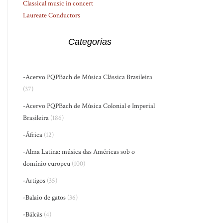
Classical music in concert
Laureate Conductors
Categorias
-Acervo PQPBach de Música Clássica Brasileira
(37)
-Acervo PQPBach de Música Colonial e Imperial
Brasileira
(186)
-África
(12)
-Alma Latina: música das Américas sob o
domínio europeu
(100)
-Artigos
(35)
-Balaio de gatos
(36)
-Bálcãs
(4)