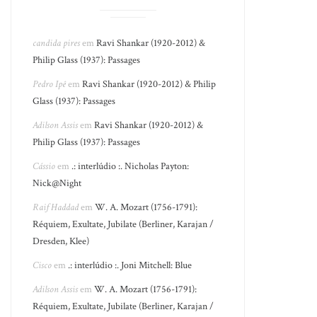
candida pires
em
Ravi Shankar (1920-2012) &
Philip Glass (1937): Passages
Pedro Ipê
em
Ravi Shankar (1920-2012) & Philip
Glass (1937): Passages
Adilson Assis
em
Ravi Shankar (1920-2012) &
Philip Glass (1937): Passages
Cássio
em
.: interlúdio :. Nicholas Payton:
Nick@Night
Raif Haddad
em
W. A. Mozart (1756-1791):
Réquiem, Exultate, Jubilate (Berliner, Karajan /
Dresden, Klee)
Cisco
em
.: interlúdio :. Joni Mitchell: Blue
Adilson Assis
em
W. A. Mozart (1756-1791):
Réquiem, Exultate, Jubilate (Berliner, Karajan /