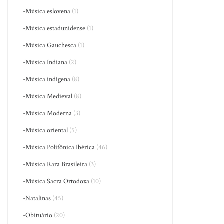
-Música eslovena
(1)
-Música estadunidense
(1)
-Música Gauchesca
(1)
-Música Indiana
(2)
-Música indígena
(8)
-Música Medieval
(8)
-Música Moderna
(3)
-Música oriental
(5)
-Música Polifônica Ibérica
(46)
-Música Rara Brasileira
(3)
-Música Sacra Ortodoxa
(10)
-Natalinas
(45)
-Obituário
(20)