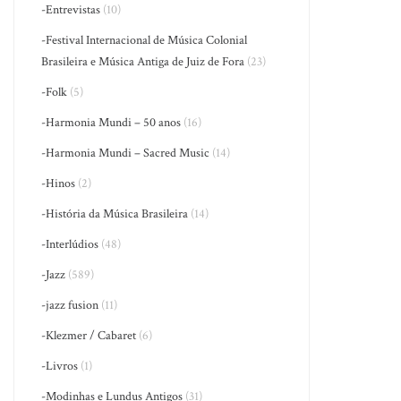
-Entrevistas
(10)
-Festival Internacional de Música Colonial
Brasileira e Música Antiga de Juiz de Fora
(23)
-Folk
(5)
-Harmonia Mundi – 50 anos
(16)
-Harmonia Mundi – Sacred Music
(14)
-Hinos
(2)
-História da Música Brasileira
(14)
-Interlúdios
(48)
-Jazz
(589)
-jazz fusion
(11)
-Klezmer / Cabaret
(6)
-Livros
(1)
-Modinhas e Lundus Antigos
(31)