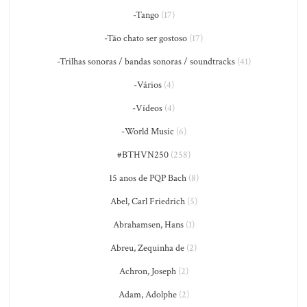
-Tango
(17)
-Tão chato ser gostoso
(17)
-Trilhas sonoras / bandas sonoras / soundtracks
(41)
-Vários
(4)
-Vídeos
(4)
-World Music
(6)
#BTHVN250
(258)
15 anos de PQP Bach
(8)
Abel, Carl Friedrich
(5)
Abrahamsen, Hans
(1)
Abreu, Zequinha de
(2)
Achron, Joseph
(2)
Adam, Adolphe
(2)