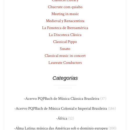
Chucrute com quiabo
Meeting in music
Medieval y Renacentista
La Fonoteca de Iberoamérica
La Discoteca Clásica
Classical Pippo
Susato
Classical music in concert
Laureate Conductors
Categorias
-Acervo PQPBach de Música Clássica Brasileira
(37)
-Acervo PQPBach de Música Colonial e Imperial Brasileira
(186)
-África
(12)
-Alma Latina: música das Américas sob o domínio europeu
(100)