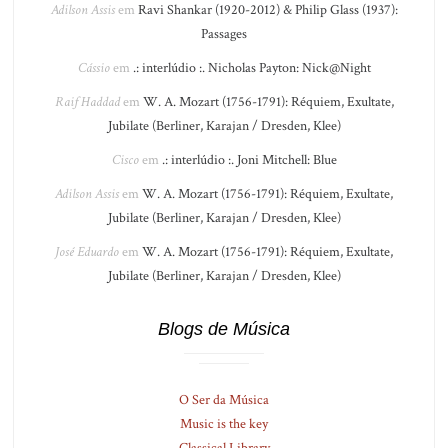
Adilson Assis
em
Ravi Shankar (1920-2012) & Philip Glass (1937):
Passages
Cássio
em
.: interlúdio :. Nicholas Payton: Nick@Night
Raif Haddad
em
W. A. Mozart (1756-1791): Réquiem, Exultate,
Jubilate (Berliner, Karajan / Dresden, Klee)
Cisco
em
.: interlúdio :. Joni Mitchell: Blue
Adilson Assis
em
W. A. Mozart (1756-1791): Réquiem, Exultate,
Jubilate (Berliner, Karajan / Dresden, Klee)
José Eduardo
em
W. A. Mozart (1756-1791): Réquiem, Exultate,
Jubilate (Berliner, Karajan / Dresden, Klee)
Blogs de Música
O Ser da Música
Music is the key
Classical Library