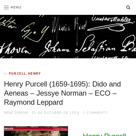
SE
MENU
PURCELL, HENRY
In
Henry Purcell (1659-1695): Dido and
Aeneas – Jessye Norman – ECO –
Raymond Leppard
AUTHOR
POSTED
RENÉ DENON
31 DE OUTUBRO DE 2019
2 COMMENTS
ON