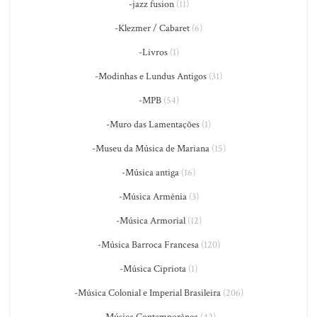
-jazz fusion
(11)
-Klezmer / Cabaret
(6)
-Livros
(1)
-Modinhas e Lundus Antigos
(31)
-MPB
(54)
-Muro das Lamentações
(1)
-Museu da Música de Mariana
(15)
-Música antiga
(16)
-Música Armênia
(3)
-Música Armorial
(12)
-Música Barroca Francesa
(120)
-Música Cipriota
(1)
-Música Colonial e Imperial Brasileira
(206)
-Música Contemporânea
(42)