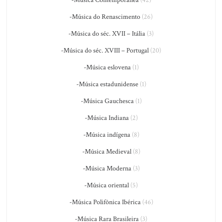
-Música do Renascimento
(26)
-Música do séc. XVII – Itália
(3)
-Música do séc. XVIII – Portugal
(20)
-Música eslovena
(1)
-Música estadunidense
(1)
-Música Gauchesca
(1)
-Música Indiana
(2)
-Música indígena
(8)
-Música Medieval
(8)
-Música Moderna
(3)
-Música oriental
(5)
-Música Polifônica Ibérica
(46)
-Música Rara Brasileira
(3)