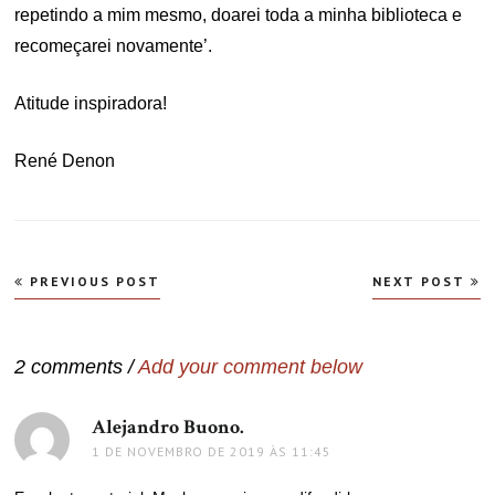
repetindo a mim mesmo, doarei toda a minha biblioteca e
recomeçarei novamente’.
Atitude inspiradora!
René Denon
Navegação
PREVIOUS POST
NEXT POST
de
Post
2 comments /
Add your comment below
Alejandro Buono.
disse:
1 DE NOVEMBRO DE 2019 ÀS 11:45