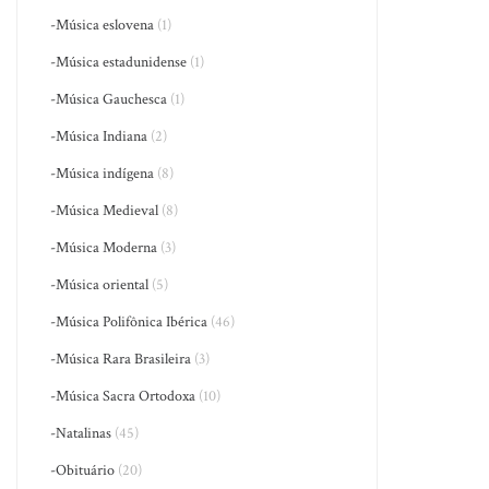
-Música eslovena
(1)
-Música estadunidense
(1)
-Música Gauchesca
(1)
-Música Indiana
(2)
-Música indígena
(8)
-Música Medieval
(8)
-Música Moderna
(3)
-Música oriental
(5)
-Música Polifônica Ibérica
(46)
-Música Rara Brasileira
(3)
-Música Sacra Ortodoxa
(10)
-Natalinas
(45)
-Obituário
(20)