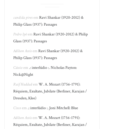
candida pires
em
Ravi Shankar (1920-2012) &
Philip Glass (1937): Passages
Pedro Ipê
em
Ravi Shankar (1920-2012) & Philip
Glass (1937): Passages
Adilson Assis
em
Ravi Shankar (1920-2012) &
Philip Glass (1937): Passages
Cássio
em
.: interlúdio :. Nicholas Payton:
Nick@Night
Raif Haddad
em
W. A. Mozart (1756-1791):
Réquiem, Exultate, Jubilate (Berliner, Karajan /
Dresden, Klee)
Cisco
em
.: interlúdio :. Joni Mitchell: Blue
Adilson Assis
em
W. A. Mozart (1756-1791):
Réquiem, Exultate, Jubilate (Berliner, Karajan /