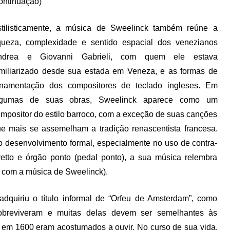
ontinuação)
stilisticamente, a música de Sweelinck também reúne a
queza, complexidade e sentido espacial dos venezianos
ndrea e Giovanni Gabrieli, com quem ele estava
miliarizado desde sua estada em Veneza, e as formas de
rnamentação dos compositores de teclado ingleses. Em
lgumas de suas obras, Sweelinck aparece como um
mpositor do estilo barroco, com a exceção de suas canções
e mais se assemelham a tradição renascentista francesa.
 desenvolvimento formal, especialmente no uso de contra-
retto e órgão ponto (pedal ponto), a sua música relembra
o com a música de Sweelinck).
dquiriu o título informal de “Orfeu de Amsterdam”, como
obreviveram e muitas delas devem ser semelhantes às
em 1600 eram acostumados a ouvir. No curso de sua vida,