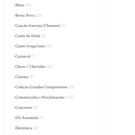
-Blues
(14)
-Bossa Nova
(22)
-Canção francesa (Chanson)
(5)
-Canto da Sibila
(3)
-Canto Gregoriano
(13)
-Carnaval
(7)
-Choro / Chorinho
(21)
-Cinema
(5)
-Coleção Grandes Compositores
(12)
-Comunicados e Proclamações
(174)
-Concertos
(5)
-DG Essentials
(7)
-Eletrônica
(3)