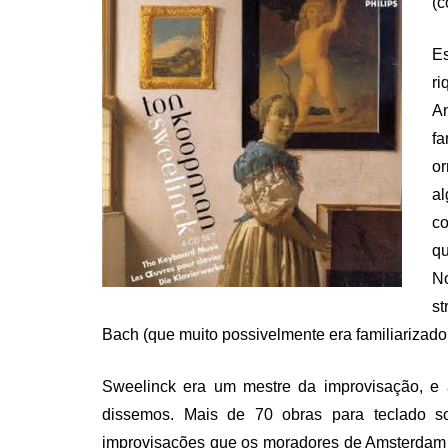
(c
E
ri
A
fa
o
a
co
qu
No
st
Bach (que muito possivelmente era familiarizad
Sweelinck era um mestre da improvisação, e a
dissemos. Mais de 70 obras para teclado s
improvisações que os moradores de Amsterdam 