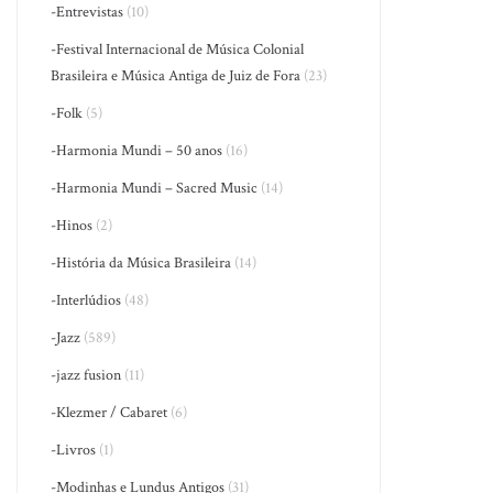
-Entrevistas
(10)
-Festival Internacional de Música Colonial
Brasileira e Música Antiga de Juiz de Fora
(23)
-Folk
(5)
-Harmonia Mundi – 50 anos
(16)
-Harmonia Mundi – Sacred Music
(14)
-Hinos
(2)
-História da Música Brasileira
(14)
-Interlúdios
(48)
-Jazz
(589)
-jazz fusion
(11)
-Klezmer / Cabaret
(6)
-Livros
(1)
-Modinhas e Lundus Antigos
(31)