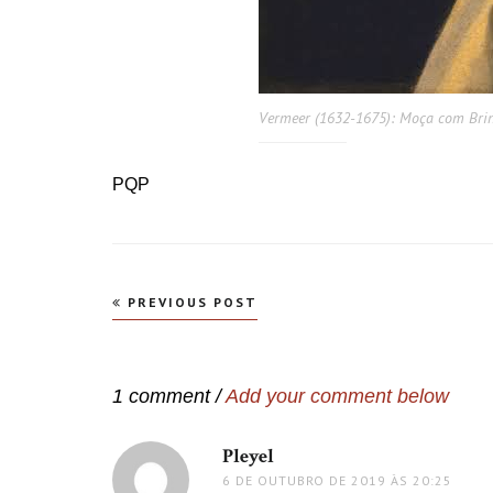
Vermeer (1632-1675): Moça com Brin
PQP
Navegação
PREVIOUS POST
de
Post
1 comment /
Add your comment below
Pleyel
disse:
6 DE OUTUBRO DE 2019 ÀS 20:25