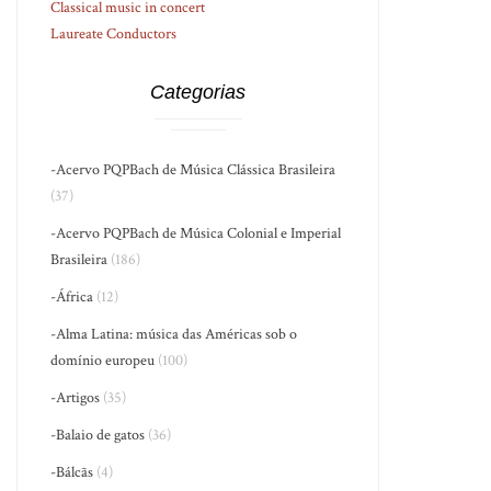
Classical music in concert
Laureate Conductors
Categorias
-Acervo PQPBach de Música Clássica Brasileira
(37)
-Acervo PQPBach de Música Colonial e Imperial
Brasileira
(186)
-África
(12)
-Alma Latina: música das Américas sob o
domínio europeu
(100)
-Artigos
(35)
-Balaio de gatos
(36)
-Bálcãs
(4)