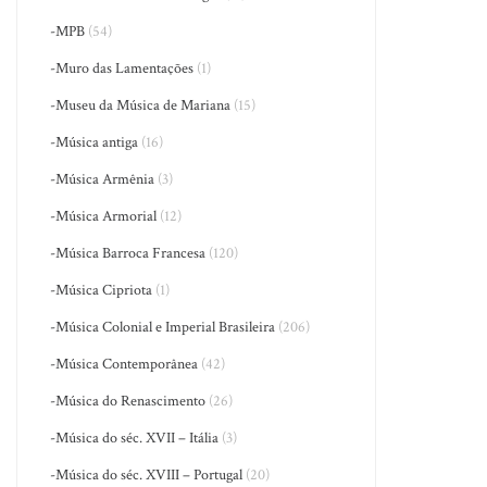
-MPB
(54)
-Muro das Lamentações
(1)
-Museu da Música de Mariana
(15)
-Música antiga
(16)
-Música Armênia
(3)
-Música Armorial
(12)
-Música Barroca Francesa
(120)
-Música Cipriota
(1)
-Música Colonial e Imperial Brasileira
(206)
-Música Contemporânea
(42)
-Música do Renascimento
(26)
-Música do séc. XVII – Itália
(3)
-Música do séc. XVIII – Portugal
(20)