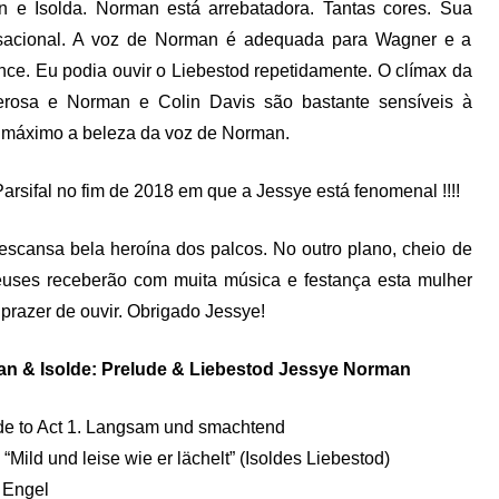
n e Isolda. Norman está arrebatadora. Tantas cores. Sua
nsacional. A voz de Norman é adequada para Wagner e a
ce. Eu podia ouvir o Liebestod repetidamente. O clímax da
erosa e Norman e Colin Davis são bastante sensíveis à
ao máximo a beleza da voz de Norman.
sifal no fim de 2018 em que a Jessye está fenomenal !!!!
escansa bela heroína dos palcos. No outro plano, cheio de
euses receberão com muita música e festança esta mulher
prazer de ouvir. Obrigado Jessye!
an & Isolde: Prelude & Liebestod Jessye Norman
ude to Act 1. Langsam und smachtend
“Mild und leise wie er lächelt” (Isoldes Liebestod)
 Engel