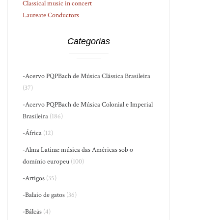
Classical music in concert
Laureate Conductors
Categorias
-Acervo PQPBach de Música Clássica Brasileira
(37)
-Acervo PQPBach de Música Colonial e Imperial
Brasileira
(186)
-África
(12)
-Alma Latina: música das Américas sob o
domínio europeu
(100)
-Artigos
(35)
-Balaio de gatos
(36)
-Bálcãs
(4)