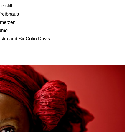
 still
Treibhaus
hmerzen
äume
ra and Sir Colin Davis