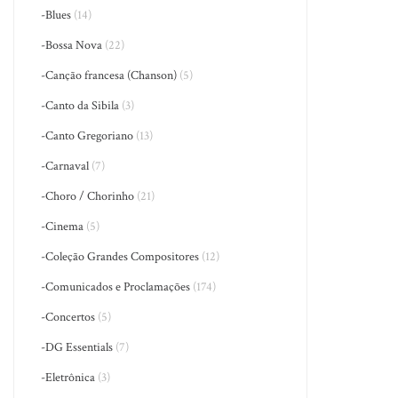
-Blues
(14)
-Bossa Nova
(22)
-Canção francesa (Chanson)
(5)
-Canto da Sibila
(3)
-Canto Gregoriano
(13)
-Carnaval
(7)
-Choro / Chorinho
(21)
-Cinema
(5)
-Coleção Grandes Compositores
(12)
-Comunicados e Proclamações
(174)
-Concertos
(5)
-DG Essentials
(7)
-Eletrônica
(3)