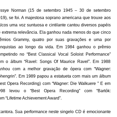
essye Norman (15 de setembro 1945 – 30 de setembro
19), se foi. A majestosa soprano americana que trouxe aos
lcos uma voz suntuosa e cintilante cantou diversos papéis
 extrema relevância. Ela ganhou nada menos do que cinco
rêmios Grammy, quatro por suas gravações e uma por
onquistas ao longo da vida. Em 1984 ganhou o prêmio
mpetindo no “Best Classical Vocal Soloist Performance”
om o álbum “Ravel: Songs Of Maurice Ravel”. Em 1988
anhou com a melhor gravação de ópera com “Wagner:
hengrin”. Em 1989 papou a estatueta com mais um álbum
est Opera Recording) com “Wagner: Die Walkuere ” E em
998 levou o “Best Opera Recording” com “Bartók:
com “Lifetime Achievement Award”.
antora. Sua performance neste singelo CD é emocionante