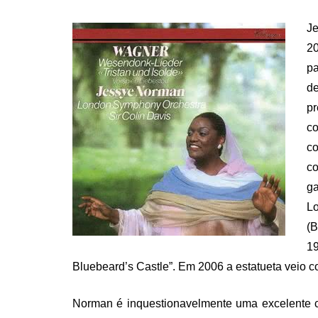
ON
J
20
pa
de
p
c
co
c
g
Lo
(B
1
Bluebeard’s Castle”. Em 2006 a estatueta veio 
Norman é inquestionavelmente uma excelente c