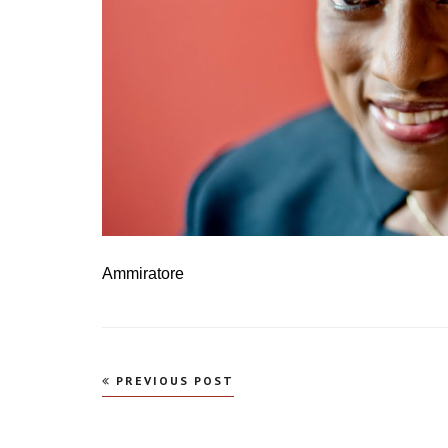
Ammiratore
Navegação
PREVIOUS POST
de
Post