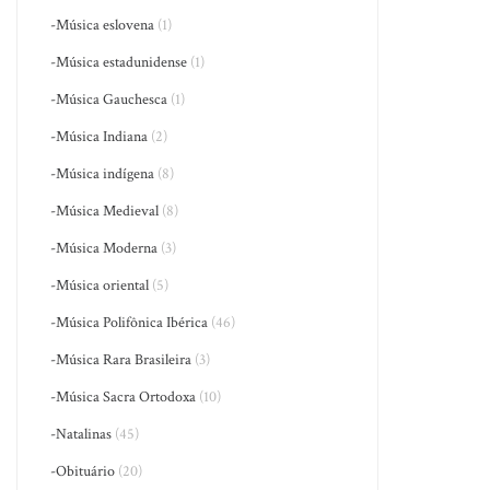
-Música eslovena
(1)
-Música estadunidense
(1)
-Música Gauchesca
(1)
-Música Indiana
(2)
-Música indígena
(8)
-Música Medieval
(8)
-Música Moderna
(3)
-Música oriental
(5)
-Música Polifônica Ibérica
(46)
-Música Rara Brasileira
(3)
-Música Sacra Ortodoxa
(10)
-Natalinas
(45)
-Obituário
(20)