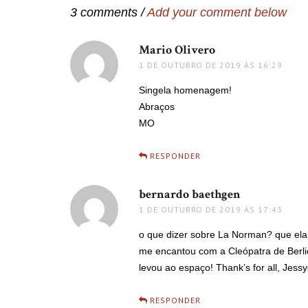
3 comments /
Add your comment below
Mario Olivero
disse:
1 DE OUTUBRO DE 2019 ÀS 16:29
Singela homenagem!
Abraços
MO
RESPONDER
bernardo baethgen
disse:
1 DE OUTUBRO DE 2019 ÀS 17:43
o que dizer sobre La Norman? que el
me encantou com a Cleópatra de Berli
levou ao espaço! Thank’s for all, Jessy
RESPONDER