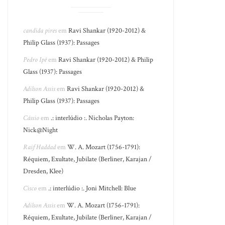
candida pires
em
Ravi Shankar (1920-2012) &
Philip Glass (1937): Passages
Pedro Ipê
em
Ravi Shankar (1920-2012) & Philip
Glass (1937): Passages
Adilson Assis
em
Ravi Shankar (1920-2012) &
Philip Glass (1937): Passages
Cássio
em
.: interlúdio :. Nicholas Payton:
Nick@Night
Raif Haddad
em
W. A. Mozart (1756-1791):
Réquiem, Exultate, Jubilate (Berliner, Karajan /
Dresden, Klee)
Cisco
em
.: interlúdio :. Joni Mitchell: Blue
Adilson Assis
em
W. A. Mozart (1756-1791):
Réquiem, Exultate, Jubilate (Berliner, Karajan /