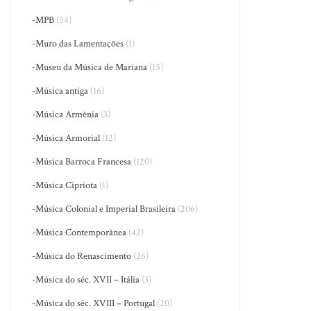
-MPB
(54)
-Muro das Lamentações
(1)
-Museu da Música de Mariana
(15)
-Música antiga
(16)
-Música Armênia
(3)
-Música Armorial
(12)
-Música Barroca Francesa
(120)
-Música Cipriota
(1)
-Música Colonial e Imperial Brasileira
(206)
-Música Contemporânea
(42)
-Música do Renascimento
(26)
-Música do séc. XVII – Itália
(3)
-Música do séc. XVIII – Portugal
(20)