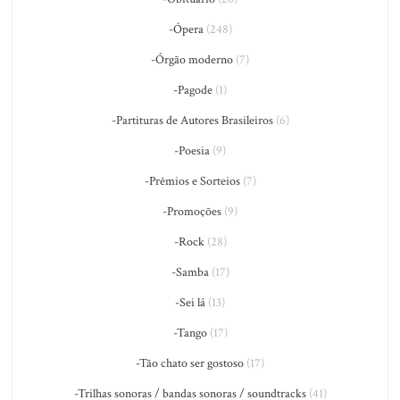
-Ópera
(248)
-Órgão moderno
(7)
-Pagode
(1)
-Partituras de Autores Brasileiros
(6)
-Poesia
(9)
-Prêmios e Sorteios
(7)
-Promoções
(9)
-Rock
(28)
-Samba
(17)
-Sei lá
(13)
-Tango
(17)
-Tão chato ser gostoso
(17)
-Trilhas sonoras / bandas sonoras / soundtracks
(41)