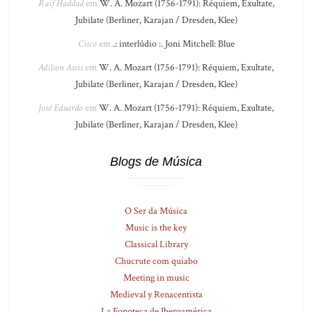
Raif Haddad
em
W. A. Mozart (1756-1791): Réquiem, Exultate,
Jubilate (Berliner, Karajan / Dresden, Klee)
Cisco
em
.: interlúdio :. Joni Mitchell: Blue
Adilson Assis
em
W. A. Mozart (1756-1791): Réquiem, Exultate,
Jubilate (Berliner, Karajan / Dresden, Klee)
José Eduardo
em
W. A. Mozart (1756-1791): Réquiem, Exultate,
Jubilate (Berliner, Karajan / Dresden, Klee)
Blogs de Música
O Ser da Música
Music is the key
Classical Library
Chucrute com quiabo
Meeting in music
Medieval y Renacentista
La Fonoteca de Iberoamérica