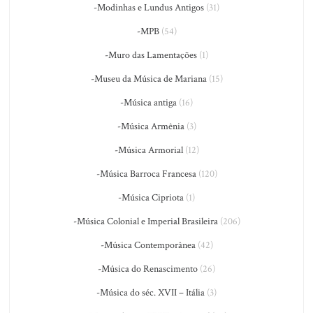
-Modinhas e Lundus Antigos
(31)
-MPB
(54)
-Muro das Lamentações
(1)
-Museu da Música de Mariana
(15)
-Música antiga
(16)
-Música Armênia
(3)
-Música Armorial
(12)
-Música Barroca Francesa
(120)
-Música Cipriota
(1)
-Música Colonial e Imperial Brasileira
(206)
-Música Contemporânea
(42)
-Música do Renascimento
(26)
-Música do séc. XVII – Itália
(3)