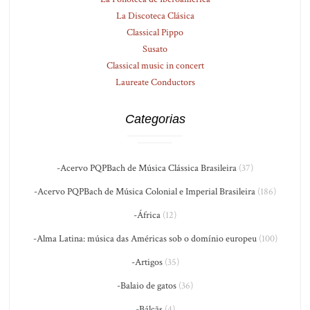
La Discoteca Clásica
Classical Pippo
Susato
Classical music in concert
Laureate Conductors
Categorias
-Acervo PQPBach de Música Clássica Brasileira
(37)
-Acervo PQPBach de Música Colonial e Imperial Brasileira
(186)
-África
(12)
-Alma Latina: música das Américas sob o domínio europeu
(100)
-Artigos
(35)
-Balaio de gatos
(36)
-Bálcãs
(4)