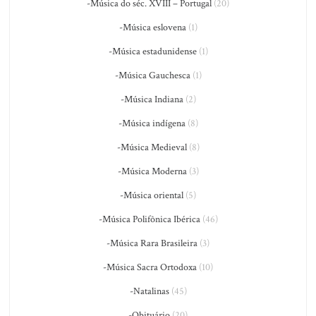
-Música do séc. XVIII – Portugal
(20)
-Música eslovena
(1)
-Música estadunidense
(1)
-Música Gauchesca
(1)
-Música Indiana
(2)
-Música indígena
(8)
-Música Medieval
(8)
-Música Moderna
(3)
-Música oriental
(5)
-Música Polifônica Ibérica
(46)
-Música Rara Brasileira
(3)
-Música Sacra Ortodoxa
(10)
-Natalinas
(45)
-Obituário
(20)