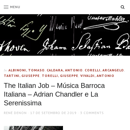
SE
MENU
ALBINONI, TOMASO
,
CALDARA, ANTONIO
,
CORELLI, ARCANGELO
,
In
TARTINI, GIUSEPPE
,
TORELLI, GIUSEPPE
,
VIVALDI, ANTONIO
The Italian Job – Música Barroca
Italiana – Adrian Chandler e La
Serenissima
AUTHOR
POSTED
RENÉ DENON
17 DE SETEMBRO DE 2019
3 COMMENTS
ON