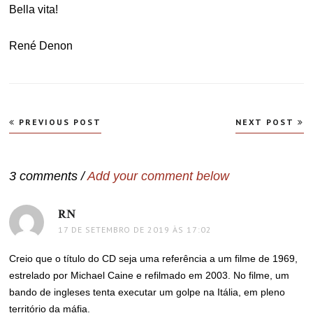
Bella vita!
René Denon
Navegação
PREVIOUS POST
NEXT POST
de
Post
3 comments /
Add your comment below
RN
disse:
17 DE SETEMBRO DE 2019 ÀS 17:02
Creio que o título do CD seja uma referência a um filme de 1969,
estrelado por Michael Caine e refilmado em 2003. No filme, um
bando de ingleses tenta executar um golpe na Itália, em pleno
território da máfia.