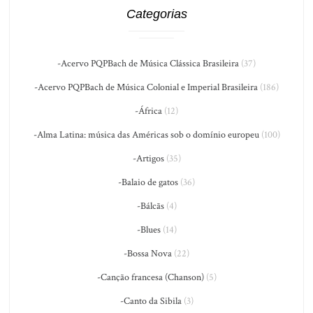
Categorias
-Acervo PQPBach de Música Clássica Brasileira
(37)
-Acervo PQPBach de Música Colonial e Imperial Brasileira
(186)
-África
(12)
-Alma Latina: música das Américas sob o domínio europeu
(100)
-Artigos
(35)
-Balaio de gatos
(36)
-Bálcãs
(4)
-Blues
(14)
-Bossa Nova
(22)
-Canção francesa (Chanson)
(5)
-Canto da Sibila
(3)