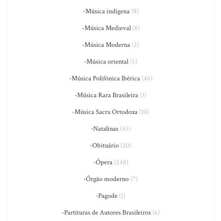
-Música indígena
(8)
-Música Medieval
(8)
-Música Moderna
(2)
-Música oriental
(5)
-Música Polifônica Ibérica
(46)
-Música Rara Brasileira
(3)
-Música Sacra Ortodoxa
(10)
-Natalinas
(45)
-Obituário
(20)
-Ópera
(248)
-Órgão moderno
(7)
-Pagode
(1)
-Partituras de Autores Brasileiros
(6)