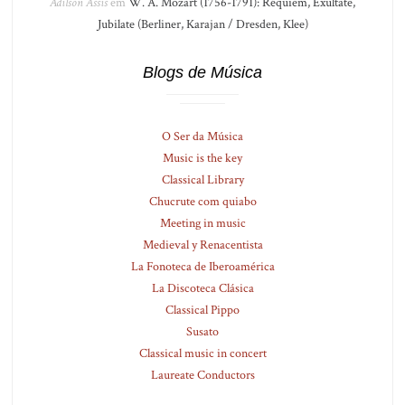
Adilson Assis
em
W. A. Mozart (1756-1791): Réquiem, Exultate,
Jubilate (Berliner, Karajan / Dresden, Klee)
Blogs de Música
O Ser da Música
Music is the key
Classical Library
Chucrute com quiabo
Meeting in music
Medieval y Renacentista
La Fonoteca de Iberoamérica
La Discoteca Clásica
Classical Pippo
Susato
Classical music in concert
Laureate Conductors