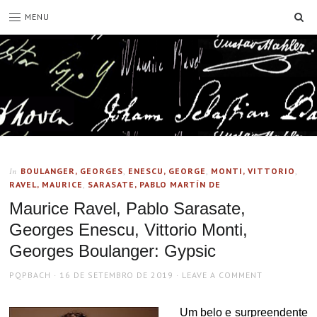
SE
MENU
BOULANGER, GEORGES
,
ENESCU, GEORGE
,
MONTI, VITTORIO
,
In
RAVEL, MAURICE
,
SARASATE, PABLO MARTÍN DE
Maurice Ravel, Pablo Sarasate,
Georges Enescu, Vittorio Monti,
Georges Boulanger: Gypsic
AUTHOR
POSTED
PQPBACH
16 DE SETEMBRO DE 2019
LEAVE A COMMENT
ON
Um belo e surpreendente