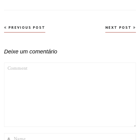
Navegação
PREVIOUS POST
NEXT POST
de
Post
Deixe um comentário
COMMENT
NAME