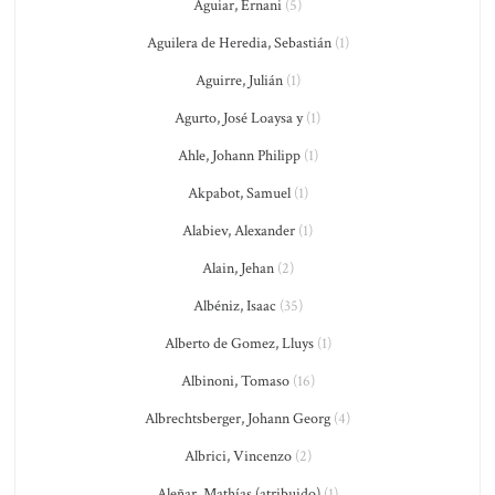
Aguiar, Ernani
(5)
Aguilera de Heredia, Sebastián
(1)
Aguirre, Julián
(1)
Agurto, José Loaysa y
(1)
Ahle, Johann Philipp
(1)
Akpabot, Samuel
(1)
Alabiev, Alexander
(1)
Alain, Jehan
(2)
Albéniz, Isaac
(35)
Alberto de Gomez, Lluys
(1)
Albinoni, Tomaso
(16)
Albrechtsberger, Johann Georg
(4)
Albrici, Vincenzo
(2)
Aleñar, Mathías (atribuido)
(1)