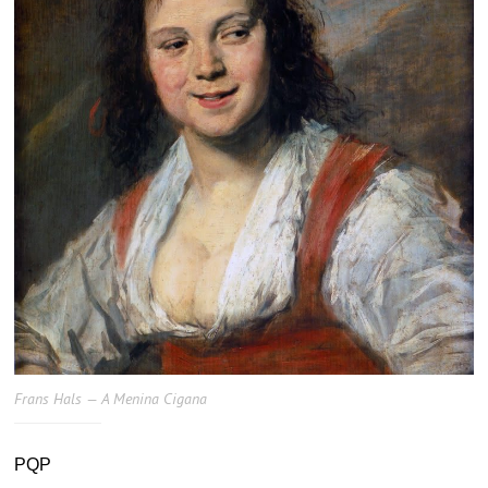
Frans Hals — A Menina Cigana
PQP