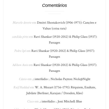
Comentários
Marcelo devoto
em
Dmitri Shostakovich (1906-1975): Canções e
Valsas (coisa rara)
candida pires
em
Ravi Shankar (1920-2012) & Philip Glass (1937):
Passages
Pedro Ipê
em
Ravi Shankar (1920-2012) & Philip Glass (1937):
Passages
Adilson Assis
em
Ravi Shankar (1920-2012) & Philip Glass (1937):
Passages
Cássio
em
.: interlúdio :. Nicholas Payton: Nick@Night
Raif Haddad
em
W. A. Mozart (1756-1791): Réquiem, Exultate,
Jubilate (Berliner, Karajan / Dresden, Klee)
Cisco
em
.: interlúdio :. Joni Mitchell: Blue