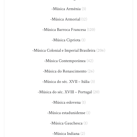
-Música Armênia
(3)
-Música Armorial
(12)
-Música Barroca Francesa
(120)
-Música Cipriota
(1)
-Música Colonial e Imperial Brasileira
(206)
-Música Contemporânea
(42)
-Música do Renascimento
(26)
-Música do séc. XVII – Itália
(3)
-Música do séc. XVIII – Portugal
(20)
-Música eslovena
(1)
-Música estadunidense
(1)
-Música Gauchesca
(1)
-Música Indiana
(2)