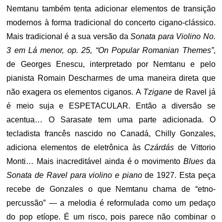
Nemtanu também tenta adicionar elementos de transição
modernos à forma tradicional do concerto cigano-clássico.
Mais tradicional é a sua versão da
Sonata para Violino No.
3 em Lá menor, op. 25, “On Popular Romanian Themes”
,
de Georges Enescu, interpretado por Nemtanu e pelo
pianista Romain Descharmes de uma maneira direta que
não exagera os elementos ciganos. A
Tzigane
de Ravel já
é meio suja e ESPETACULAR.
Então a diversão se
acentua… O Sarasate tem uma parte adicionada. O
tecladista francês nascido no Canadá, Chilly Gonzales,
adiciona elementos de eletrônica às
Czárdás
de Vittorio
Monti… Mais inacreditável ainda é o
movimento
Blues
da
Sonata de Ravel para violino e piano
de 1927. Esta peça
recebe de Gonzales o que Nemtanu chama de “etno-
percussão” — a melodia é reformulada como um pedaço
do pop etíope. É um risco, pois parece não combinar o