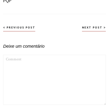
PQP
Navegação
PREVIOUS POST
NEXT POST
de
Post
Deixe um comentário
COMMENT