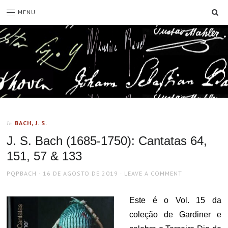
SE
MENU
BACH, J. S.
In
J. S. Bach (1685-1750): Cantatas 64,
151, 57 & 133
AUTHOR
POSTED
PQPBACH
16 DE AGOSTO DE 2019
LEAVE A COMMENT
ON
Este é o Vol. 15 da
coleção de Gardiner e