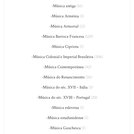
-Música antiga
(16)
-Música Armênia
(3)
-Música Armorial
(12)
-Música Barroca Francesa
(120)
-Música Cipriota
(1)
-Música Colonial e Imperial Brasileira
(206)
-Música Contemporânea
(42)
-Música do Renascimento
(26)
-Música do séc. XVII – Itália
(3)
-Música do séc. XVIII – Portugal
(20)
-Música eslovena
(1)
-Música estadunidense
(1)
-Música Gauchesca
(1)