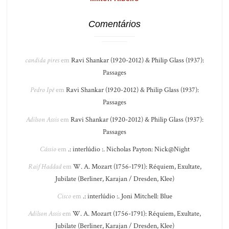
Comentários
candida pires
em
Ravi Shankar (1920-2012) & Philip Glass (1937):
Passages
Pedro Ipê
em
Ravi Shankar (1920-2012) & Philip Glass (1937):
Passages
Adilson Assis
em
Ravi Shankar (1920-2012) & Philip Glass (1937):
Passages
Cássio
em
.: interlúdio :. Nicholas Payton: Nick@Night
Raif Haddad
em
W. A. Mozart (1756-1791): Réquiem, Exultate,
Jubilate (Berliner, Karajan / Dresden, Klee)
Cisco
em
.: interlúdio :. Joni Mitchell: Blue
Adilson Assis
em
W. A. Mozart (1756-1791): Réquiem, Exultate,
Jubilate (Berliner, Karajan / Dresden, Klee)