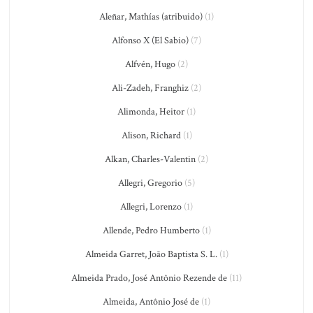
Aleñar, Mathías (atribuido)
(1)
Alfonso X (El Sabio)
(7)
Alfvén, Hugo
(2)
Ali-Zadeh, Franghiz
(2)
Alimonda, Heitor
(1)
Alison, Richard
(1)
Alkan, Charles-Valentin
(2)
Allegri, Gregorio
(5)
Allegri, Lorenzo
(1)
Allende, Pedro Humberto
(1)
Almeida Garret, João Baptista S. L.
(1)
Almeida Prado, José Antônio Rezende de
(11)
Almeida, Antônio José de
(1)