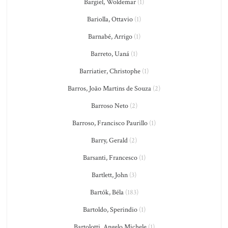
Bargiel, Woldemar
(1)
Bariolla, Ottavio
(1)
Barnabé, Arrigo
(1)
Barreto, Uaná
(1)
Barriatier, Christophe
(1)
Barros, João Martins de Souza
(2)
Barroso Neto
(2)
Barroso, Francisco Paurillo
(1)
Barry, Gerald
(2)
Barsanti, Francesco
(1)
Bartlett, John
(3)
Bartók, Béla
(183)
Bartoldo, Sperindio
(1)
Bartolotti, Angelo Michele
(1)