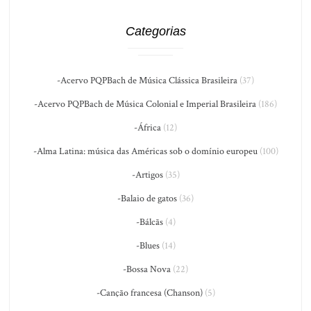
Categorias
-Acervo PQPBach de Música Clássica Brasileira
(37)
-Acervo PQPBach de Música Colonial e Imperial Brasileira
(186)
-África
(12)
-Alma Latina: música das Américas sob o domínio europeu
(100)
-Artigos
(35)
-Balaio de gatos
(36)
-Bálcãs
(4)
-Blues
(14)
-Bossa Nova
(22)
-Canção francesa (Chanson)
(5)